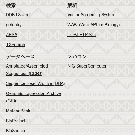
検索
解析
DDBJ Search
Vector Screening System
getentry
WABI (Web API for Biology)
ARSA
DDBJ FTP Site
TXSearch
データベース
スパコン
Annotated/Assembled
NIG SuperComputer
Sequences (DDBJ)
Sequence Read Archive (DRA)
Genomic Expression Archive
(GEA)
MetaboBank
BioProject
BioSample