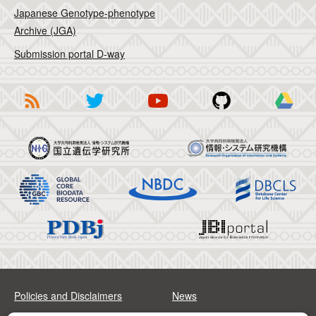
Japanese Genotype-phenotype
Archive (JGA)
Submission portal D-way
Policies and Disclaimers
News