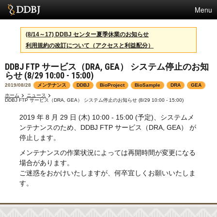
Menu
サービス
(8/14～17) DDBJ センター夏季休業のお知らせ
利用規約の改訂について（アクセスと利益配分）
スパコン
DDBJ FTP サービス（DRA, GEA） システム停止のお知
統計
らせ (8/29 10:00 - 15:00)
活動
2019/08/28
メンテナンス
DDBJ
BioProject
BioSample
DRA
GEA
ホーム
ニュース
DDBJ FTP サービス（DRA, GEA） システム停止のお知らせ (8/29 10:00 - 15:00)
センターについて
2019 年 8 月 29 日 (木) 10:00 - 15:00 (予定)、システムメ
ンテナンスのため、DDBJ FTP サービス（DRA, GEA） が
停止します。
利用規約
メンテナンスの作業状況によっては再開時間が変更になる
問合せ
場合があります。
ご迷惑をおかけいたしますが、何卒宜しくお願いいたしま
English
す。