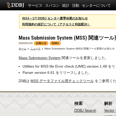
サービス
スパコン
統計
活動
センターについて
(8/14～17) DDBJ センター夏季休業のお知らせ
利用規約の改訂について（アクセスと利益配分）
Mass Submission System (MSS) 関
2020/01/15
お知らせ
DDBJ
ホーム
ニュース
Mass Submission System (MSS) 関連ツール更新のお知らせ
Mass Submission System
関連ツールを更新しました。
Utilities for MSS file Error check (UME) version 
Parser version 6.61 をリリースしました。
詳細は
MSS データファイル用チェックツール
をご参照く
検索
解析
DDBJ Search
Vector