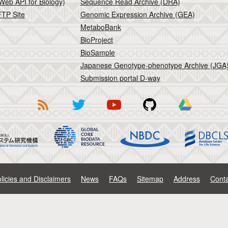
Web API for Biology)
Sequence Read Archive (DRA)
TP Site
Genomic Expression Archive (GEA)
MetaboBank
BioProject
BioSample
Japanese Genotype-phenotype Archive (JGA
Submission portal D-way
licies and Disclaimers
News
FAQs
Sitemap
Address
Conta