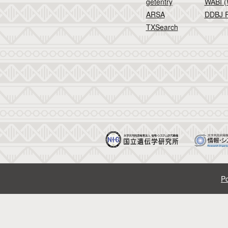
getentry
WABI (
ARSA
DDBJ F
TXSearch
Po