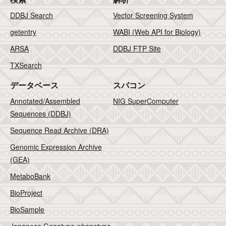
DDBJ Search
Vector Screening System
getentry
WABI (Web API for Biology)
ARSA
DDBJ FTP Site
TXSearch
データベース
スパコン
Annotated/Assembled
NIG SuperComputer
Sequences (DDBJ)
Sequence Read Archive (DRA)
Genomic Expression Archive
(GEA)
MetaboBank
BioProject
BioSample