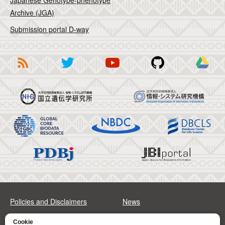
Japanese Genotype-phenotype
Archive (JGA)
Submission portal D-way
Policies and Disclaimers
News
FAQs
Sitemap
Cookie