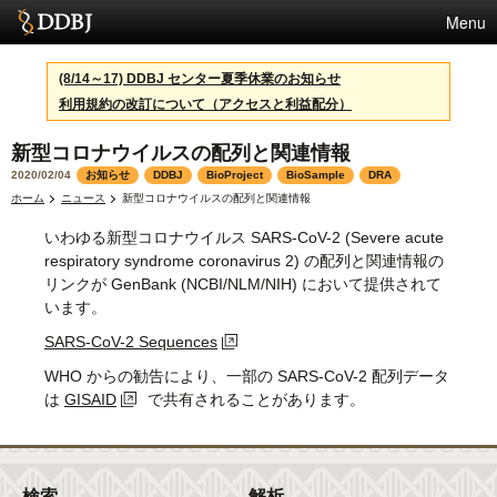
Menu
サービス
(8/14～17) DDBJ センター夏季休業のお知らせ
利用規約の改訂について（アクセスと利益配分）
スパコン
新型コロナウイルスの配列と関連情報
統計
2020/02/04
お知らせ
DDBJ
BioProject
BioSample
DRA
活動
ホーム
ニュース
新型コロナウイルスの配列と関連情報
いわゆる新型コロナウイルス SARS-CoV-2 (Severe acute
センターについて
respiratory syndrome coronavirus 2) の配列と関連情報の
リンクが GenBank (NCBI/NLM/NIH) において提供されて
います。
利用規約
SARS-CoV-2 Sequences
問合せ
WHO からの勧告により、一部の SARS-CoV-2 配列データ
は
GISAID
で共有されることがあります。
English
検索
解析