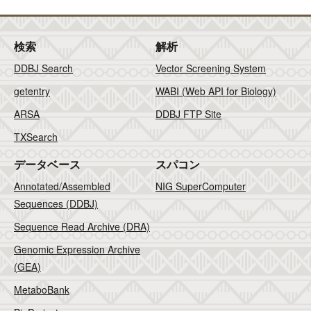
検索
解析
DDBJ Search
Vector Screening System
getentry
WABI (Web API for Biology)
ARSA
DDBJ FTP Site
TXSearch
データベース
スパコン
Annotated/Assembled
NIG SuperComputer
Sequences (DDBJ)
Sequence Read Archive (DRA)
Genomic Expression Archive
(GEA)
MetaboBank