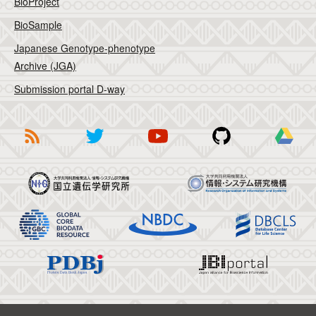
BioProject
BioSample
Japanese Genotype-phenotype
Archive (JGA)
Submission portal D-way