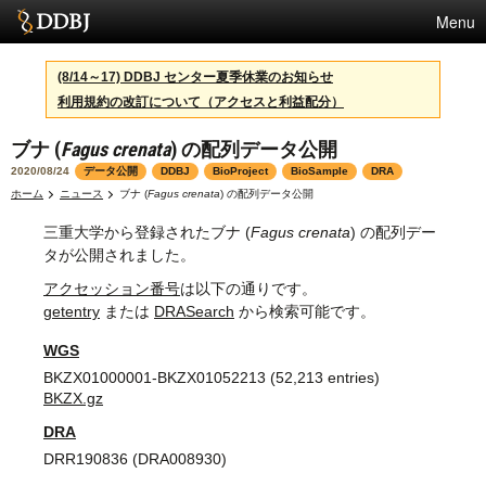
Menu
サービス
(8/14～17) DDBJ センター夏季休業のお知らせ
利用規約の改訂について（アクセスと利益配分）
スパコン
ブナ (
Fagus crenata
) の配列データ公開
統計
2020/08/24
データ公開
DDBJ
BioProject
BioSample
DRA
活動
ホーム
ニュース
ブナ (
Fagus crenata
) の配列データ公開
三重大学から登録されたブナ (
Fagus crenata
) の配列デー
センターについて
タが公開されました。
アクセッション番号
は以下の通りです。
getentry
または
DRASearch
から検索可能です。
利用規約
WGS
問合せ
BKZX01000001-BKZX01052213 (52,213 entries)
BKZX.gz
English
DRA
DRR190836 (DRA008930)