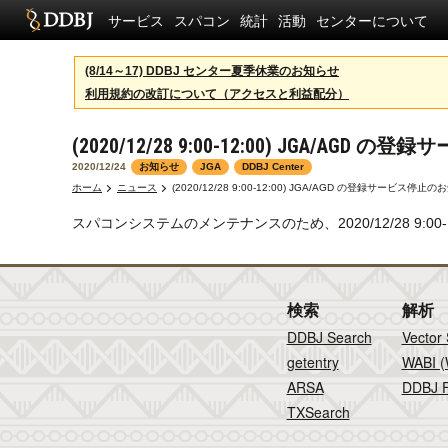
サービス
スパコン
統計
活動
センターについて
(8/14～17) DDBJ センター夏季休業のお知らせ
利用規約の改訂について（アクセスと利益配分）
(2020/12/28 9:00-12:00) JGA/AG
2020/12/24
お知らせ
JGA
DDBJ Center
ホーム
ニュース
(2020/12/28 9:00-12:00) JGA/AGD の登録サービス停止
スパコンシステムのメンテナンスのため、2020/12/28 9:00
検索
解析
DDBJ Search
Vector
getentry
WABI (
ARSA
DDBJ F
TXSearch