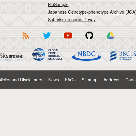
BioSample
Japanese Genotype-phenotype Archive (JGA
Submission portal D-way
licies and Disclaimers
News
FAQs
Sitemap
Address
Conta