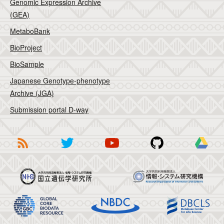
Genomic Expression Archive
(GEA)
MetaboBank
BioProject
BioSample
Japanese Genotype-phenotype
Archive (JGA)
Submission portal D-way