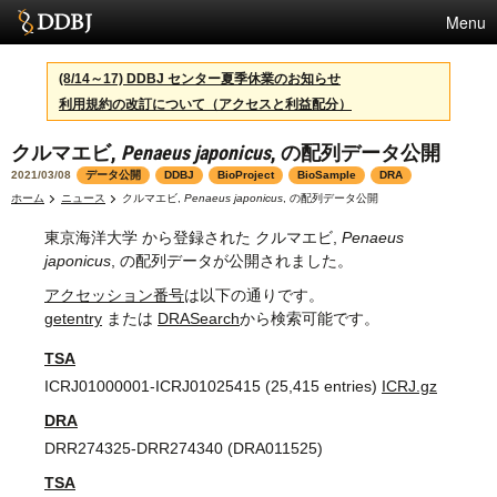
Menu
サービス
(8/14～17) DDBJ センター夏季休業のお知らせ
利用規約の改訂について（アクセスと利益配分）
スパコン
クルマエビ,
Penaeus japonicus
, の配列データ公開
統計
2021/03/08
データ公開
DDBJ
BioProject
BioSample
DRA
活動
ホーム
ニュース
クルマエビ,
Penaeus japonicus
, の配列データ公開
東京海洋大学 から登録された クルマエビ,
Penaeus
センターについて
japonicus
, の配列データが公開されました。
アクセッション番号
は以下の通りです。
getentry
または
DRASearch
から検索可能です。
利用規約
TSA
問合せ
ICRJ01000001-ICRJ01025415 (25,415 entries)
ICRJ.gz
English
DRA
DRR274325-DRR274340 (DRA011525)
TSA