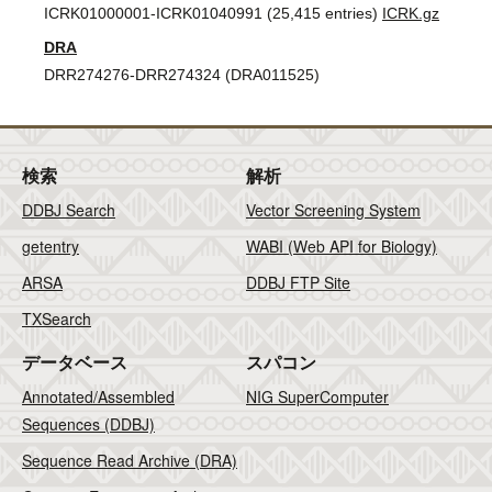
ICRK01000001-ICRK01040991 (25,415 entries)
ICRK.gz
DRA
DRR274276-DRR274324 (DRA011525)
検索
解析
DDBJ Search
Vector Screening System
getentry
WABI (Web API for Biology)
ARSA
DDBJ FTP Site
TXSearch
データベース
スパコン
Annotated/Assembled
NIG SuperComputer
Sequences (DDBJ)
Sequence Read Archive (DRA)