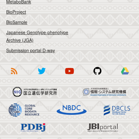
MetaboBank
BioProject
BioSample
Japanese Genotype-phenotype
Archive (JGA)
Submission portal D-way