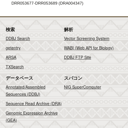
DRR053677-DRR053689 (DRA004347)
検索
解析
DDBJ Search
Vector Screening System
getentry
WABI (Web API for Biology)
ARSA
DDBJ FTP Site
TXSearch
データベース
スパコン
Annotated/Assembled
NIG SuperComputer
Sequences (DDBJ)
Sequence Read Archive (DRA)
Genomic Expression Archive
(GEA)