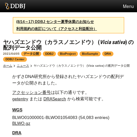
Menu
サービス
(8/14～17) DDBJ センター夏季休業のお知らせ
利用規約の改訂について（アクセスと利益配分）
スパコン
ヤハズエンドウ（カラスノエンドウ） (
Vicia sativa
) の
統計
配列データ公開
活動
2021/04/05
データ公開
DDBJ
BioProject
BioSample
DRA
DDBJ Center
センターについて
ホーム
ニュース
ヤハズエンドウ（カラスノエンドウ） (
Vicia sativa
) の配列データ公開
かずさDNA研究所から登録されたヤハズエンドウの配列デ
ータが公開されました。
利用規約
アクセッション番号
は以下の通りです。
getentry
または
DRASearch
から検索可能です。
問合せ
WGS
English
BLWO01000001-BLWO01054083 (54,083 entries)
BLWO.gz
DRA