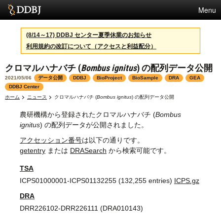
Menu
サービス
(8/14～17) DDBJ センター夏季休業のお知らせ
利用規約の改訂について（アクセスと利益配分）
スパコン
クロマルハナバチ (
Bombus ignitus
) の配列データ公開
統計
2021/05/06
データ公開
DDBJ
BioProject
BioSample
DRA
GEA
活動
DDBJ Center
ホーム
ニュース
クロマルハナバチ (
Bombus ignitus
) の配列データ公開
センターについて
農研機構から登録されたクロマルハナバチ (
Bombus
ignitus
) の配列データが公開されました。
アクセッション番号
は以下の通りです。
利用規約
getentry
または
DRASearch
から検索可能です。
問合せ
TSA
ICPS01000001-ICPS01132255 (132,255 entries)
ICPS.gz
English
DRA
DRR226102-DRR226111 (DRA010143)