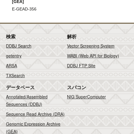
[GEA]
E-GEAD-356
検索
解析
DDBJ Search
Vector Screening System
getentry
WABI (Web API for Biology)
ARSA
DDBJ FTP Site
TXSearch
データベース
スパコン
Annotated/Assembled
NIG SuperComputer
Sequences (DDBJ)
Sequence Read Archive (DRA)
Genomic Expression Archive
(GEA)