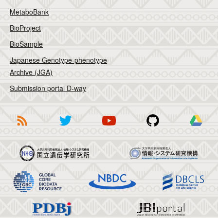
MetaboBank
BioProject
BioSample
Japanese Genotype-phenotype
Archive (JGA)
Submission portal D-way