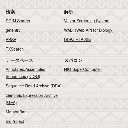
検索
解析
DDBJ Search
Vector Screening System
getentry
WABI (Web API for Biology)
ARSA
DDBJ FTP Site
TXSearch
データベース
スパコン
Annotated/Assembled
NIG SuperComputer
Sequences (DDBJ)
Sequence Read Archive (DRA)
Genomic Expression Archive
(GEA)
MetaboBank
BioProject