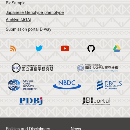
BioSample
Japanese Genotype-phenotype
Archive (JGA)
Submission portal D-way
Policies and Disclaimers
News