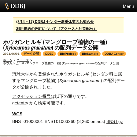
Menu
サービス
(8/14～17) DDBJ センター夏季休業のお知らせ
利用規約の改訂について（アクセスと利益配分）
スパコン
ホウガンヒルギ (マングローブ植物の一種)
統計
(
Xylocarpus granatum
) の配列データ公開
活動
2021/06/01
データ公開
DDBJ
BioProject
BioSample
DDBJ Center
ホーム
ニュース
ホウガンヒルギ (マングローブ植物の一種) (
Xylocarpus granatum
) の配列データ公開
センターについて
琉球大学から登録されたホウガンヒルギ (センダン科に属
するマングローブ植物) (
Xylocarpus granatum
) の配列デー
タが公開されました。
利用規約
アクセッション番号
は以下の通りです。
問合せ
getentry
から検索可能です。
WGS
English
BNST01000001-BNST01003260 (3,260 entries)
BNST.gz