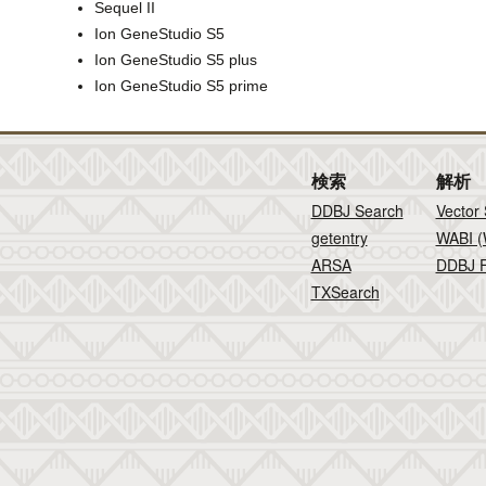
Sequel II
Ion GeneStudio S5
Ion GeneStudio S5 plus
Ion GeneStudio S5 prime
検索
解析
DDBJ Search
Vector
getentry
WABI (
ARSA
DDBJ F
TXSearch