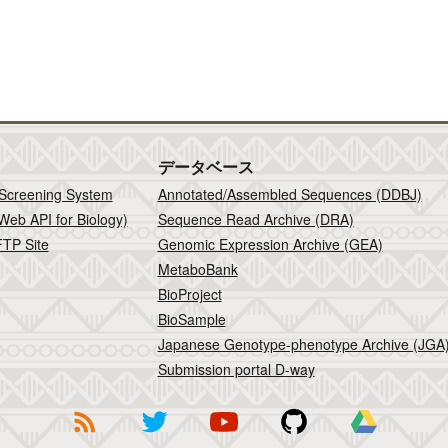
データベース
 Screening System
Annotated/Assembled Sequences (DDBJ)
Web API for Biology)
Sequence Read Archive (DRA)
TP Site
Genomic Expression Archive (GEA)
MetaboBank
BioProject
BioSample
Japanese Genotype-phenotype Archive (JGA
Submission portal D-way