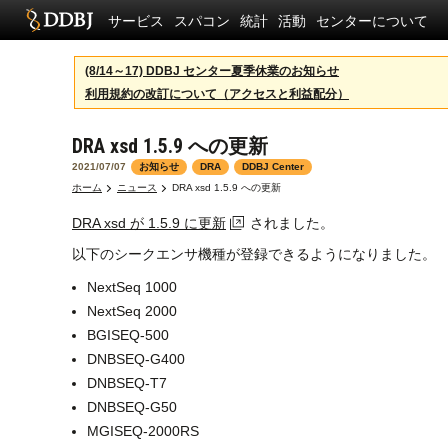
サービス
スパコン
統計
活動
センターについて
(8/14～17) DDBJ センター夏季休業のお知らせ
利用規約の改訂について（アクセスと利益配分）
DRA xsd 1.5.9 への更新
2021/07/07
お知らせ
DRA
DDBJ Center
ホーム
ニュース
DRA xsd 1.5.9 への更新
DRA xsd が 1.5.9 に更新
されました。
以下のシークエンサ機種が登録できるようになりました。
NextSeq 1000
NextSeq 2000
BGISEQ-500
DNBSEQ-G400
DNBSEQ-T7
DNBSEQ-G50
MGISEQ-2000RS