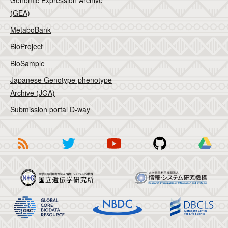
Genomic Expression Archive
(GEA)
MetaboBank
BioProject
BioSample
Japanese Genotype-phenotype
Archive (JGA)
Submission portal D-way