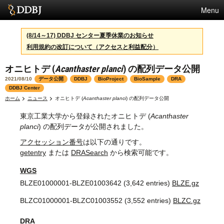
Menu
サービス
(8/14～17) DDBJ センター夏季休業のお知らせ
利用規約の改訂について（アクセスと利益配分）
スパコン
オニヒトデ (
Acanthaster planci
) の配列データ公開
統計
2021/08/10
データ公開
DDBJ
BioProject
BioSample
DRA
活動
DDBJ Center
ホーム
ニュース
オニヒトデ (
Acanthaster planci
) の配列データ公開
センターについて
東京工業大学から登録されたオニヒトデ (
Acanthaster
planci
) の配列データが公開されました。
アクセッション番号
は以下の通りです。
利用規約
getentry
または
DRASearch
から検索可能です。
問合せ
WGS
BLZE01000001-BLZE01003642 (3,642 entries)
BLZE.gz
English
BLZC01000001-BLZC01003552 (3,552 entries)
BLZC.gz
DRA