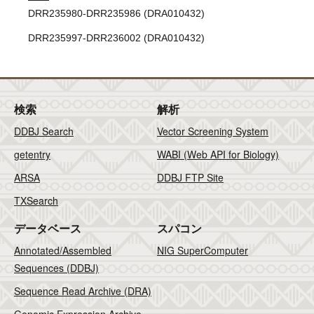
DRR235980-DRR235986 (DRA010432)
DRR235997-DRR236002 (DRA010432)
検索
解析
DDBJ Search
Vector Screening System
getentry
WABI (Web API for Biology)
ARSA
DDBJ FTP Site
TXSearch
データベース
スパコン
Annotated/Assembled
NIG SuperComputer
Sequences (DDBJ)
Sequence Read Archive (DRA)