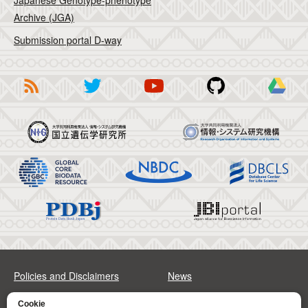
Japanese Genotype-phenotype
Archive (JGA)
Submission portal D-way
Policies and Disclaimers
News
FAQs
Sitemap
Cookie