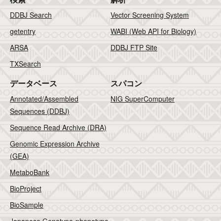
DDBJ Search
Vector Screening System
getentry
WABI (Web API for Biology)
ARSA
DDBJ FTP Site
TXSearch
データベース
スパコン
Annotated/Assembled
NIG SuperComputer
Sequences (DDBJ)
Sequence Read Archive (DRA)
Genomic Expression Archive
(GEA)
MetaboBank
BioProject
BioSample