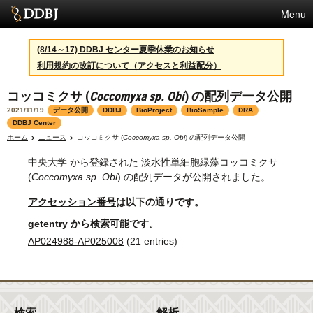
Menu
サービス
(8/14～17) DDBJ センター夏季休業のお知らせ
利用規約の改訂について（アクセスと利益配分）
スパコン
コッコミクサ (
Coccomyxa sp. Obi
) の配列データ公開
統計
2021/11/19
データ公開
DDBJ
BioProject
BioSample
DRA
活動
DDBJ Center
ホーム
ニュース
コッコミクサ (
Coccomyxa sp. Obi
) の配列データ公開
センターについて
中央大学 から登録された 淡水性単細胞緑藻コッコミクサ
(
Coccomyxa sp. Obi
) の配列データが公開されました。
アクセッション番号
は以下の通りです。
利用規約
getentry
から検索可能です。
問合せ
AP024988-AP025008
(21 entries)
English
検索
解析