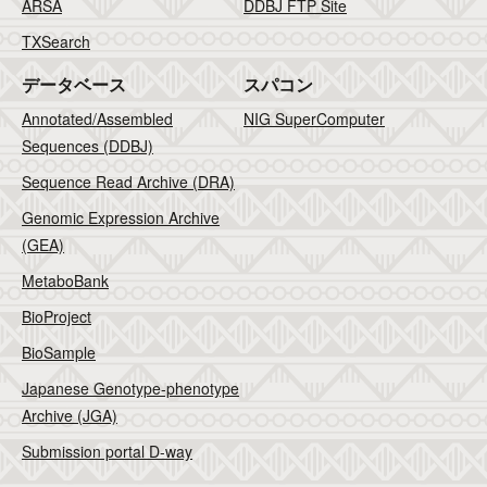
ARSA
DDBJ FTP Site
TXSearch
データベース
スパコン
Annotated/Assembled
NIG SuperComputer
Sequences (DDBJ)
Sequence Read Archive (DRA)
Genomic Expression Archive
(GEA)
MetaboBank
BioProject
BioSample
Japanese Genotype-phenotype
Archive (JGA)
Submission portal D-way