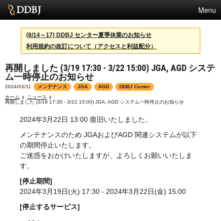
Menu
サービス
(8/14～17) DDBJ センター夏季休業のお知らせ
利用規約の改訂について（アクセスと利益配分）
スパコン
再開しました (3/19 17:30 - 3/22 15:00) JGA, AGD システ
統計
ム一時停止のお知らせ
活動
2024/03/11
メンテナンス
JGA
AGD
DDBJ Center
ホーム
ニュース
再開しました (3/19 17:30 - 3/22 15:00) JGA, AGD システム一時停止のお知らせ
センターについて
2024年3月22日 13:00 復旧いたしました。
メンテナンスのため JGAおよびAGD 関連システムが以下
利用規約
の期間停止いたします。
ご迷惑をおかけいたしますが、よろしくお願いいたしま
問合せ
す。
[停止期間]
English
2024年3月19日(火) 17:30 - 2024年3月22日(金) 15:00
[停止するサービス]