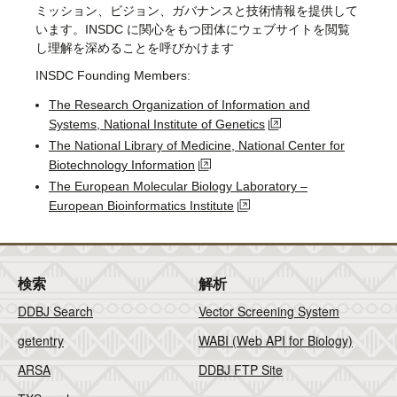
ミッション、ビジョン、ガバナンスと技術情報を提供して
います。INSDC に関心をもつ団体にウェブサイトを閲覧
し理解を深めることを呼びかけます
INSDC Founding Members:
The Research Organization of Information and
Systems, National Institute of Genetics
The National Library of Medicine, National Center for
Biotechnology Information
The European Molecular Biology Laboratory –
European Bioinformatics Institute
検索
解析
DDBJ Search
Vector Screening System
getentry
WABI (Web API for Biology)
ARSA
DDBJ FTP Site