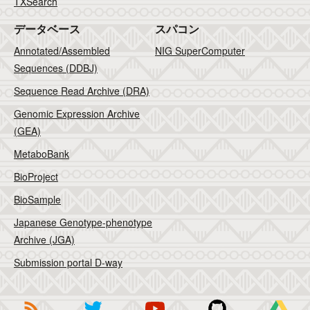
TXSearch
データベース
スパコン
Annotated/Assembled
NIG SuperComputer
Sequences (DDBJ)
Sequence Read Archive (DRA)
Genomic Expression Archive
(GEA)
MetaboBank
BioProject
BioSample
Japanese Genotype-phenotype
Archive (JGA)
Submission portal D-way