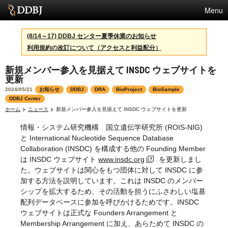
Menu
サービス
(8/14～17) DDBJ センター夏季休業のお知らせ
利用規約の改訂について（アクセスと利益配分）
スパコン
新規メンバー参入を見据えて INSDC ウェブサイトを
統計
更新
活動
2024/05/21
お知らせ
DDBJ
DRA
BioProject
BioSample
DDBJ Center
センターについて
ホーム
ニュース
新規メンバー参入を見据えて INSDC ウェブサイトを更新
情報・システム研究機構 国立遺伝学研究所 (ROIS-NIG)
と International Nucleotide Sequence Database
Collaboration (INSDC) を構成する他の Founding Member
利用規約
は INSDC ウェブサイト
www.insdc.org
を更新しまし
問合せ
た。ウェブサイトは関心をもつ団体に対して INSDC に参
加する方法を説明しています。これは INSDC のメンバー
シップを拡大するため、その活動を担うにふさわしい塩基
English
配列データベースに参加を呼びかけるためです。INSDC
ウェブサイトは正式な Founders Arrangement と
Membership Arrangement に加え、あらためて INSDC の