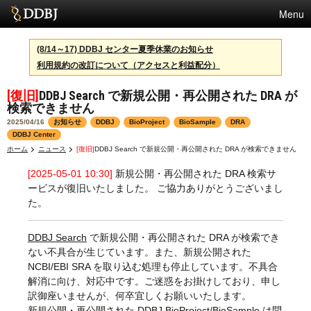
Menu
サービス
(8/14～17) DDBJ センター夏季休業のお知らせ
利用規約の改訂について（アクセスと利益配分）
スパコン
[復旧]
DDBJ Search で新規公開・再公開された DRA が
統計
検索できません
活動
2025/04/16
お知らせ
DDBJ
BioProject
BioSample
DRA
DDBJ Center
センターについて
ホーム
ニュース
[復旧]
DDBJ Search で新規公開・再公開された DRA が検索できません
[2025-05-01 10:30]
新規公開・再公開された DRA 検索サ
ービスが復旧いたしました。 ご協力ありがとうございまし
た。
利用規約
問合せ
DDBJ Search
で新規公開・再公開された DRA が検索でき
ない不具合が生じています。また、新規公開された
English
NCBI/EBI SRA を取り込む処理も停止しています。不具合
解消に向け、対応中です。ご迷惑をお掛けしており、申し
訳御座いませんが、何卒宜しくお願いいたします。
新規公開・再公開された DDBJ BioProject/BioSample は問