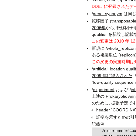
DDBJ に登録された
/
gene_synonym
は同じ f
転移因子 (transposa
2006年
から, 転移因子
qualifier を新設
この変更は 2010 年
新規に /whole_replicon 
ある複製単位 (rep
この変更の実施時期は
/
artificial_location
qua
2009 年に導入された
, /
“low-quality se
/
experiment
および /
in
上述の
Prokaryotic A
のために, 拡張予定で
header “COORDINA
証拠を示すための引用文献, Pu
記載例
    /experiment="COORDINATES: N-terminus verified by Edman degradation
