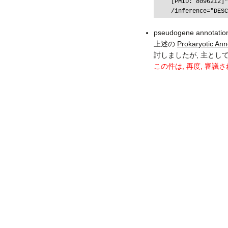
    [PMID: 8096212]"

pseudogene annota
上述の
Prokaryotic A
討しましたが, 主とし
この件は, 再度, 審議