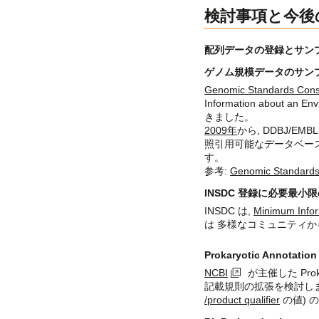
検討事項と今後
配列データの登録とサン
ゲノム規模データのサン
Genomic Standards Cons
Information abou
きました。
2009年
から, DDBJ/E
照引用可能なデータベー
す。
参考:
Genomic Standards
INSDC 登録に必要最小
INSDC は,
Minimum Inform
は 多様なコミュニティ
Prokaryotic Annotatio
NCBI
が主催した Proka
記載規則の拡張を検討しまし
/product qualifier
の値) 