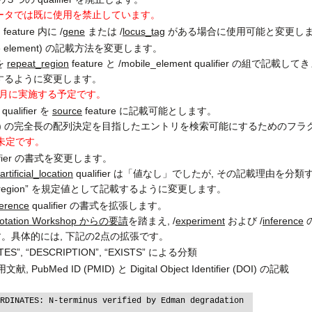
データでは既に使用を禁止しています。
eature 内に /
gene
または /
locus_tag
がある場合に使用可能と変更し
ble element) の記載方法を変更します。
を
repeat_region
feature と /mobile_element qualifier の組で記載
し記載するように変更します。
 12月に実施する予定です。
qualifier を
source
feature に記載可能とします。
licon) の完全長の配列決定を目指したエントリを検索可能にするための
未定です。
lifier の書式を変更します。
artificial_location
qualifier は「値なし」でしたが, その記載理由を分類するために,
quence region” を規定値として記載するように変更します。
ference
qualifier の書式を拡張します。
nnotation Workshop からの要請
を踏まえ, /
experiment
および /
inference
の
す。具体的には, 下記の2点の拡張です。
TES”, “DESCRIPTION”, “EXISTS” による分類
bMed ID (PMID) と Digital Object Identifier (DOI) の記載