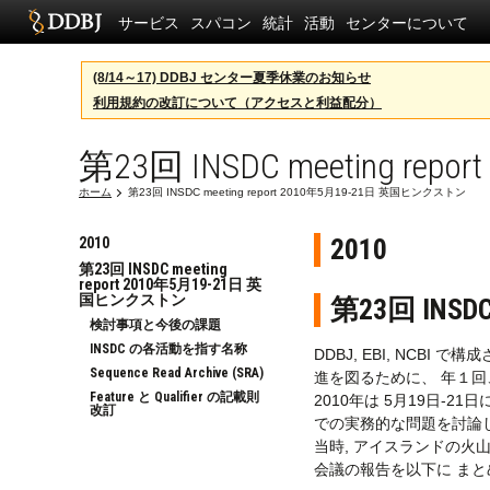
サービス
スパコン
統計
活動
センターについて
(8/14～17) DDBJ センター夏季休業のお知らせ
利用規約の改訂について（アクセスと利益配分）
第23回 INSDC meeting r
ホーム
第23回 INSDC meeting report 2010年5月19-21日 英国ヒンクストン
2010
2010
第23回 INSDC meeting
report 2010年5月19-21日 英
国ヒンクストン
第23回 INSD
検討事項と今後の課題
INSDC の各活動を指す名称
DDBJ, EBI, NCBI で構
Sequence Read Archive (SRA)
進を図るために、 年１
Feature と Qualifier の記載則
2010年は 5月19日-21日に 
改訂
での実務的な問題を討論
当時, アイスランドの火
会議の報告を以下に まと