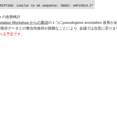
tion の改善検討
nnotation Workshop からの要請
の１つにpseudogene annotation 改
て既存データとの整合性維持が困難なことにより, 会議では合意に至り
される予定です。