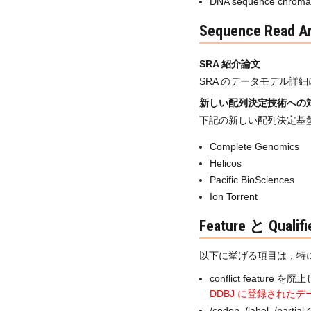
DNA sequence chr
Sequence Read Ar
SRA 紹介論文
SRA のデータモデル詳
新しい配列決定技術への
下記の新しい配列決定基盤技
Complete Genomics
Helicos
Pacific BioSciences
Ion Torrent
Feature と Qua
以下に挙げる項目は，特に
conflict feature 
DDBJ に登録された
/codon, /label, /pa