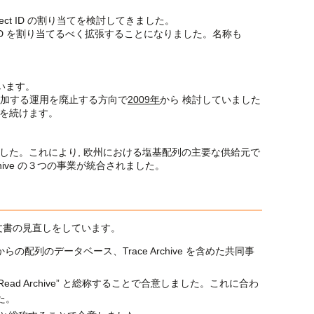
ect ID の割り当てを検討してきました。
project ID を割り当てるべく拡張することになりました。名称も
ています。
 ID を付加する運用を廃止する方向で
2009年
から 検討していました
る運用を続けます。
した。これにより, 欧州における塩基配列の主要な供給元で
 Read Archive の３つの事業が統合されました。
る文書の見直しをしています。
ンサからの配列のデータベース、Trace Archive を含めた共同事
ead Archive” と総称することで合意しました。これに合わ
た。