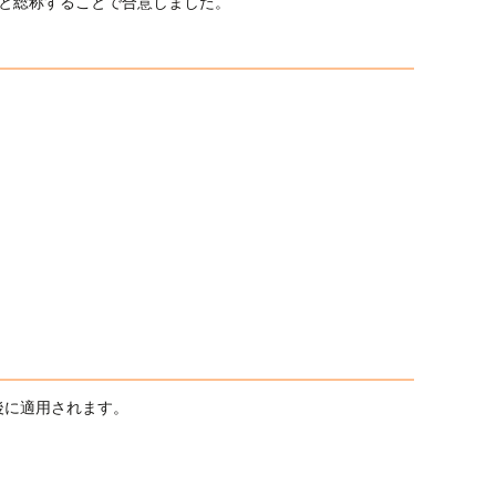
rchive” と総称することで合意しました。
後に適用されます。