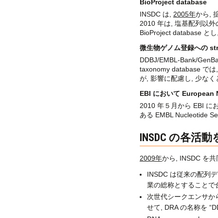
BioProject database
INSDC は,
2005年
から,
2010 年は, 塩基配列以外の
BioProject databa
微生物ゲノム登録への strain
DDBJ/EMBL-Bank/GenB
taxonomy databas
が, 影響に配慮し, 少なくとも
EBI において European N
2010 年５月から EBI 
ある EMBL Nucleotide 
INSDC の各活
2009年
から, INSDC
INSDC は従来の配列デー
業の総称とすることで
次世代シークエンサから出
せて, DRA の名称を “DDB