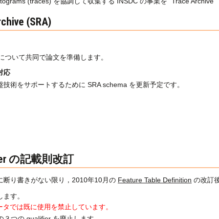
omatograms (traces) を協調して収集する INSDC の事業を “Trace A
chive (SRA)
細について共同で論文を準備します。
対応
術をサポートするために SRA schema を更新予定です。
lifier の記載則改訂
断り書きがない限り，2010年10月の
Feature Table Definition
の改訂
を廃止します。
データでは既に使用を禁止しています。
rtial の３つの qualifier を廃止します。