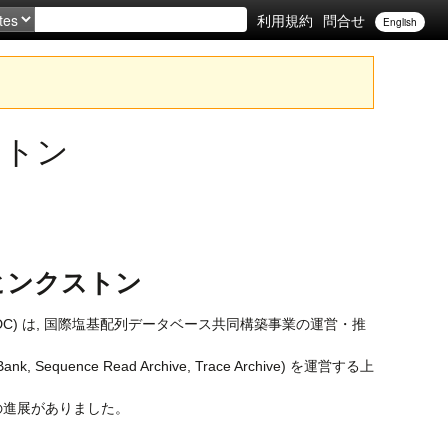
利用規約
問合せ
English
クストン
日 英国ヒンクストン
boration (INSDC) は, 国際塩基配列データベース共同構築事業の運営・推
equence Read Archive, Trace Archive) を運営する上
の進展がありました。