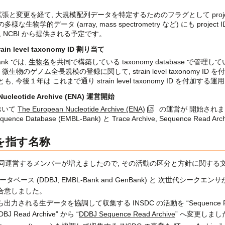
 拡張と変更を経て, 大規模配列データを特定するためのフラグとして proj
多様な生物学的データ (array, mass spectrometry など) にも 
se とし, NCBI から提供される予定です。
 level taxonomy ID 割り当て
ank では,
生物名
を共同で構築している taxonomy database で管理し
e では, 微生物のゲノム全長規模の登録に関して, strain level taxonomy
, 今後１年は これまで通り strain level taxonomy ID を付加す
ucleotide Archive (ENA) 運営開始
において
The European Nucleotide Archive (ENA)
の運営が 開始されま
Sequence Database (EMBL-Bank) と Trace Archive, Sequence
動を指す名称
 を共同運営するメンバーが増えましたので, その活動の区分と方針に関す
タベース (DDBJ, EMBL-Bank and GenBank) と 次世代シークエ
合意しました。
力される生データを協調して収集する INSDC の活動を “Sequence R
J Read Archive” から “
DDBJ Sequence Read Archive
” へ変更しまし