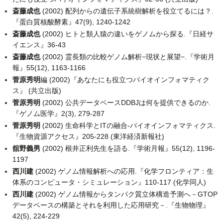
斎藤成也
(2002) 配列からの遺伝子系統樹解析を役立てるには？.
『蛋白質核酸酵素』47(9), 1240-1242
斎藤成也
(2002) ヒトと類人猿の違いをゲノムから探る.『日経サ
イエンス』36-43
斎藤成也
(2002) 霊長類の比較ゲノム解析−現状と展望−.『学術月
報』55(12), 1163-1166
菅原秀明
編 (2002)『あなたにも役立つバイオインフォマティク
ス』 (共立出版)
菅原秀明
(2002) 公共データベースDDBJは何を提供できるのか.
『ゲノム医学』2(3), 279-287
菅原秀明
(2002) 生命科学とITの融合-バイオインフォマティクス.
『生物資源アクセス』205-228 (東洋経済新報社)
舘野義男
(2002) 根井正利先生を語る.『学術月報』55(12), 1196-
1197
西川建
(2002) ゲノム情報解析への応用.『化学フロンティア：生
体系のコンピュータ・シミュレーション』110-117 (化学同人)
西川建
(2002) ゲノム情報からタンパク質立体構造予測へ－GTOP
データベースの構築とそれを利用した応用研究－.『生物物理』
42(5), 224-229