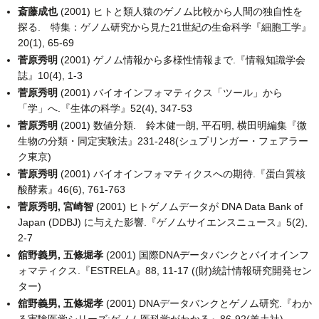
斎藤成也
(2001) ヒトと類人猿のゲノム比較から人間の独自性を
探る. 特集：ゲノム研究から見た21世紀の生命科学『細胞工学』
20(1), 65-69
菅原秀明
(2001) ゲノム情報から多様性情報まで.『情報知識学会
誌』10(4), 1-3
菅原秀明
(2001) バイオインフォマティクス「ツール」から
「学」へ.『生体の科学』52(4), 347-53
菅原秀明
(2001) 数値分類. 鈴木健一朗, 平石明, 横田明編集『微
生物の分類・同定実験法』231-248(シュプリンガー・フェアラー
ク東京)
菅原秀明
(2001) バイオインフォマティクスへの期待.『蛋白質核
酸酵素』46(6), 761-763
菅原秀明, 宮崎智
(2001) ヒトゲノムデータが DNA Data Bank of
Japan (DDBJ) に与えた影響.『ゲノムサイエンスニュース』5(2),
2-7
舘野義男, 五條堀孝
(2001) 国際DNAデータバンクとバイオインフ
ォマティクス.『ESTRELA』88, 11-17 ((財)統計情報研究開発セン
ター)
舘野義男, 五條堀孝
(2001) DNAデータバンクとゲノム研究.『わか