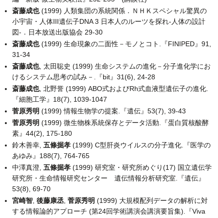
斎藤成也
(1999) 人類集団の系統関係．ＮＨＫスペシャル驚異の
小宇宙・人体III遺伝子DNA 3 日本人のルーツを探れ-人体の設計
図-．日本放送出版協会 29-30
斎藤成也
(1999) 生命現象の二面性－モノとコト.『FINIPED』91,
31-34
斎藤成也
, 太田聡史 (1999) 生命システムの進化－分子進化学にお
けるシステム思考の試み－.『bit』31(6), 24-28
斎藤成也
, 北野誉 (1999) ABO式およびRh式血液型遺伝子の進化.
『細胞工学』18(7), 1039-1047
菅原秀明
(1999) 情報生物学の提案.『遺伝』53(7), 39-43
菅原秀明
(1999) 微生物株系統保存とデータ活動.『蛋白質核酸酵
素』44(2), 175-180
鈴木善幸,
五條掘孝
(1999) C型肝炎ウイルスの分子進化.『医学の
あゆみ』188(7), 764-765
中澤真澄,
五條掘孝
(1999) 研究室・研究所めぐり(17) 国立遺伝学
研究所・生命情報研究センター 遺伝情報分析研究室.『遺伝』
53(8), 69-70
宮崎智
,
後藤康丞
,
菅原秀明
(1999) 大規模配列データの解析に対
する情報論的アプローチ (第24回学術講演会講演要旨集).『Viva