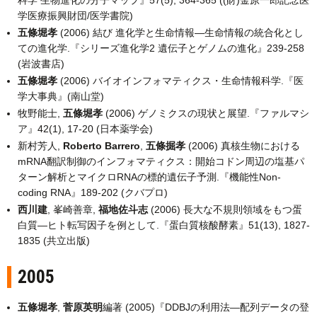
科学 生物進化の分子マップ』57(5), 364-365 ((財)金原一郎記念医
学医療振興財団/医学書院)
五條堀孝
(2006) 結び 進化学と生命情報―生命情報の統合化とし
ての進化学.『シリーズ進化学2 遺伝子とゲノムの進化』239-258
(岩波書店)
五條堀孝
(2006) バイオインフォマティクス・生命情報科学.『医
学大事典』(南山堂)
牧野能士,
五條堀孝
(2006) ゲノミクスの現状と展望.『ファルマシ
ア』42(1), 17-20 (日本薬学会)
新村芳人,
Roberto Barrero
,
五條掘孝
(2006) 真核生物における
mRNA翻訳制御のインフォマティクス：開始コドン周辺の塩基パ
ターン解析とマイクロRNAの標的遺伝子予測.『機能性Non-
coding RNA』189-202 (クバプロ)
西川建
, 峯崎善章,
福地佐斗志
(2006) 長大な不規則領域をもつ蛋
白質―ヒト転写因子を例として.『蛋白質核酸酵素』51(13), 1827-
1835 (共立出版)
2005
五條堀孝
,
菅原英明
編著 (2005)『DDBJの利用法―配列データの登