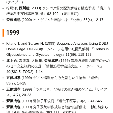
(クバプロ)
松尾洋,
西川建
(2000) タンパク質の配列解析と構造予測.『廣川有
機薬科学実験講座第1巻』92-109 (廣川書店)
斎藤成也
(2000) ヒトゲノム計画はいま.『化学』55(4), 12-17
1999
Kitano T. and
Saitou N.
(1999) Sequence Analyses Using DDBJ
Home Page. DDBJのホームページを用いた配列解析.『Trends in
Glycoscience and Glycotechnology』11(59), 119-127
北上始, 森康真, 太田聡,
斎藤成也
(1999) 異種系統間の調停のため
のゼロ交差制約の充足.『情報処理学会論文誌 データベース』
40(SIG 5; TOD2), 1-14
五條堀孝
(1999) ゲノム情報からみた新しい生物学.『遺伝』
53(7), 14-15
五條堀孝
(1999)「つぎはぎ」だらけの生き物のゲノム.『サイア
ス』4(7), 20-23
斎藤成也
(1999) 遺伝子系統樹.『遺伝子医学』3(3), 541-545
斎藤成也
(1999) 分子系統樹作成法と統計的評価法. 杉山純多ら
編『新版 微生物実験法』252-255 (講談社)