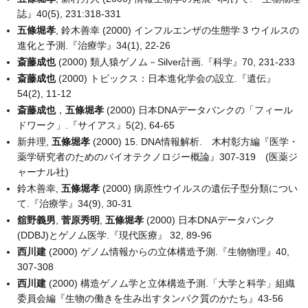
誌』40(5), 231:318-331
五條堀孝
, 鈴木善幸 (2000) インフルエンザの生態学 3 ウイルスの
進化と予測.『治療学』34(1), 22-26
斎藤成也
(2000) 類人猿ゲノム－Silver計画.『科学』70, 231-233
斎藤成也
(2000) トピックス：日本進化学会の設立.『遺伝』
54(2), 11-12
斎藤成也
，
五條堀孝
(2000) 日本DNAデータバンクの「フィール
ドワーク」.『サイアス』5(2), 64-65
新井理,
五條堀孝
(2000) 15. DNA情報解析. 木村彰方編『医学・
薬学研究者のためのバイオテクノロジー概論』307-319 (医薬ジ
ャーナル社)
鈴木善幸,
五條堀孝
(2000) 病原性ウイルスの遺伝子型分類につい
て.『治療学』34(9), 30-31
舘野義男
,
菅原秀明
,
五條堀孝
(2000) 日本DNAデータバンク
(DDBJ)とゲノム医学.『現代医療』 32, 89-96
西川建
(2000) ゲノム情報からの立体構造予測.『生物物理』40,
307-308
西川建
(2000) 構造ゲノム学と立体構造予測.「大学と科学」組織
委員会編『生物の働きを生み出すタンパク質のかたち』43-56