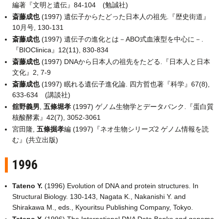
編著『文明と遺伝』84-104 (勉誠社)
斎藤成也
(1997) 遺伝子からたどった日本人の祖先.『歴史街道』
10月号, 130-131
斎藤成也
(1997) 遺伝子の進化とは－ABO式血液型を中心に－.
『BIOClinica』12(11), 830-834
斎藤成也
(1997) DNAから日本人の祖先をたどる.『日本人と日本
文化』2, 7-9
斎藤成也
(1997) 眠れる遺伝子進化論. 四方哲也著『科学』67(8),
633-634 (講談社)
舘野義男
,
五條堀孝
(1997) ゲノム生物学とデータバンク.『蛋白質
核酸酵素』42(7), 3052-3061
宮田隆,
五條掘孝
編 (1997)『ネオ生物シリーズ2 ゲノム情報を読
む』(共立出版)
1996
Tateno Y.
(1996) Evolution of DNA and protein structures. In
Structural Biology. 130-143, Nagata K., Nakanishi Y. and
Shirakawa M., eds., Kyouritsu Publishing Company, Tokyo.