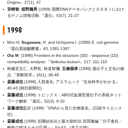
Origino』27(1), 47
宮崎智
,
舘野義男
(1999) 国際DNAデータバンクとＤＤＢＪにおけ
るゲノム情報活動.『遺伝』53(7), 21-27
1998
Mori H,
Sugawara
, H. and Uchiyama I. (1998) E. coli genome.
『蛋白質核酸酵素』43, 1381-1387
Ota M
. (1998) Frontiers in the structure (3D) - sequence (1D)
compatibility analysis.『Seibutsu-butsuri』217, 111-115
秋篠宮文仁, 大野乾, 秋道智彌,
五條掘孝
(1998) 遺伝子と文化の接
点.『実験医学』16(1), 38-48
斎藤成也
(1998) 人類進化. アエラムック『生命科学がわかる』
40-43 (朝日新聞社)
斎藤成也
(1998) トピックス：ABO式血液型遺伝子の系統ネット
ワーク解析.『遺伝』52(3), 9-10
斎藤成也
監訳 (1998)『DNAから見た生物進化』(日経サイエンス
社)
斎藤成也
(1998) 近隣結合法と最大節約法.宮田隆編『分子進化－
解析の技法とその応用－』54-63 (共立出版)