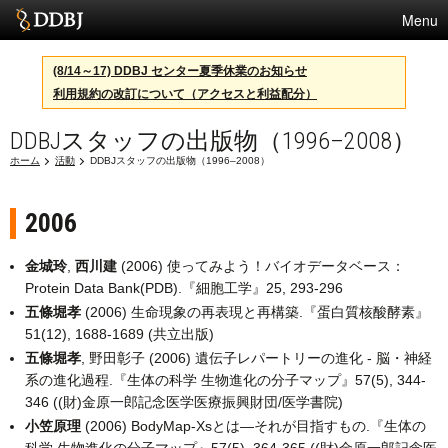
Menu
サービス
(8/14～17) DDBJ センター夏季休業のお知らせ
利用規約の改訂について（アクセスと利益配分）
スパコン
DDBJスタッフの出版物（1996–2008）
統計
ホーム
活動
DDBJスタッフの出版物（1996–2008）
活動
センターについて
2006
金城玲
,
西川建
(2006) 使ってみよう！バイオデータベース：
Protein Data Bank(PDB).『細胞工学』25, 293-296
利用規約
五條堀孝
(2006) 生命現象の再表現と再構築.『蛋白質核酸酵素』
問合せ
51(12), 1688-1689 (共立出版)
五條堀孝
, 野田彰子 (2006) 遺伝子レパートリーの進化 - 脳・神経
系の進化過程.『生体の科学 生物進化の分子マップ』57(5), 344-
346 ((財)金原一郎記念医学医療振興財団/医学書院)
小笠原理
(2006) BodyMap-Xsとは―それが目指すもの.『生体の