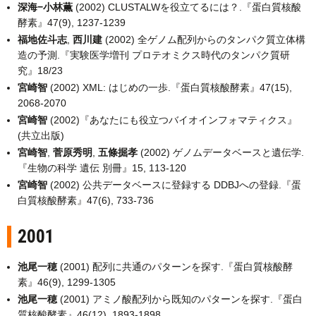
深海−小林薫
(2002) CLUSTALWを役立てるには？.『蛋白質核酸
酵素』47(9), 1237-1239
福地佐斗志
,
西川建
(2002) 全ゲノム配列からのタンパク質立体構
造の予測.『実験医学増刊 プロテオミクス時代のタンパク質研
究』18/23
宮崎智
(2002) XML: はじめの一歩.『蛋白質核酸酵素』47(15),
2068-2070
宮崎智
(2002)『あなたにも役立つバイオインフォマティクス』
(共立出版)
宮崎智
,
菅原秀明
,
五條掘孝
(2002) ゲノムデータベースと遺伝学.
『生物の科学 遺伝 別冊』15, 113-120
宮崎智
(2002) 公共データベースに登録する DDBJへの登録.『蛋
白質核酸酵素』47(6), 733-736
2001
池尾一穂
(2001) 配列に共通のパターンを探す.『蛋白質核酸酵
素』46(9), 1299-1305
池尾一穂
(2001) アミノ酸配列から既知のパターンを探す.『蛋白
質核酸酵素』46(12), 1893-1898