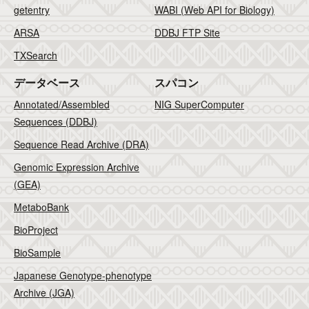
getentry
WABI (Web API for Biology)
ARSA
DDBJ FTP Site
TXSearch
データベース
スパコン
Annotated/Assembled
NIG SuperComputer
Sequences (DDBJ)
Sequence Read Archive (DRA)
Genomic Expression Archive
(GEA)
MetaboBank
BioProject
BioSample
Japanese Genotype-phenotype
Archive (JGA)