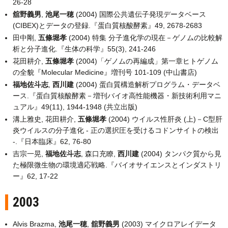
26-28
舘野義男
,
池尾一穂
(2004) 国際公共遺伝子発現データベース
(CIBEX)とデータの登録.『蛋白質核酸酵素』49, 2678-2683
田中剛,
五條堀孝
(2004) 特集 分子進化学の現在－ゲノムの比較解
析と分子進化.『生体の科学』55(3), 241-246
花田耕介,
五條堀孝
(2004)「ゲノムの再編成」第一章ヒトゲノム
の全貌『Molecular Medicine』増刊号 101-109 (中山書店)
福地佐斗志
,
西川建
(2004) 蛋白質構造解析プログラム・データベ
ース.『蛋白質核酸酵素－増刊バイオ高性能機器・新技術利用マニ
ュアル』49(11), 1944-1948 (共立出版)
溝上雅史, 花田耕介,
五條堀孝
(2004) ウイルス性肝炎 (上)－C型肝
炎ウイルスの分子進化 - 正の選択圧を受けるコドンサイトの検出
-.『日本臨床』62, 76-80
吉宗一晃,
福地佐斗志
, 森口充瞭,
西川建
(2004) タンパク質から見
た極限微生物の環境適応戦略.『バイオサイエンスとインダストリ
ー』62, 17-22
2003
Alvis Brazma,
池尾一穂
,
舘野義男
(2003) マイクロアレイデータ