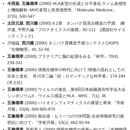
今西規
,
五條堀孝
(2000) HLA多型の生成と分子進化 ゲノム多様性
と機能解析−MHC多型と疾患感受性.『Molecular Medicine』
37(5), 540-547
太田元規
,
西川建
(2000) 6.2章 タンパク質高次構造の予測. 綱
沢進, 平野久編『プロテオミクスの基礎』82-111 (講談社サイエ
ンティフィク)
川端猛,
西川建
(2000) タンパク質構造予測コンテストCASP3.
『生物物理』40, 52-56
五條堀孝
(2000) プラナリアに脳の起源をみる.『科学』70(4),
239-241
五條堀孝
(2000) 情報生物学の時代に向けて-情報の流れとしての
生命と進化. 井川洋二編『続・ロマンチックな科学者』174-184
(羊土社)
五條堀孝
(2000) ウイルスの進化．第9回日本組織適合性学会大会
シンポジウムII．ウイルス感染とHLA．MHC．7(1), 35
五條堀孝
(2000) バイオインフォマティクスの展望と将来.『学術
月報』53(8), 669:865-870
五條堀孝
(2000) 散歩道：もう一つのY2K問題-生命情報研究の新
世紀に向けて-.『学術月報』53(1), 662:93-94
五條堀孝
, 新村芳人 (2000) 情報生物学の発展へ向けて.『生物物理