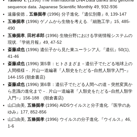
Tateno Y.
(1996) The International DNA Data Banks and genome
sequence data. Japanese Scientific Monthly 49, 932-936
遠藤俊徳，
五條掘孝
(1996) 分子進化.『遺伝別冊』8, 139-147
五條掘孝
(1996) ゲノムから生物を考える.『細胞工学』15, 485-
490
五條掘孝
,
田村卓郎
(1996) 生物分野における学術情報システムの
現状.『学術月報』49, 47-52
斎藤成也
(1996) 遺伝子から見た東ユーラシア人.『遺伝』50(1),
41-46
斎藤成也
(1996) 第5章：ヒトさまざま－遺伝子でたどる地球上の
人間模様－. 片山一道編著『人類史をたどる−自然人類学入門−』
144-155 (朝倉書店)
斎藤成也
(1996) 第6章：遺伝子でたどる人間への道－突然変異か
ら意識の進化まで－. 片山一道編著『人類史をたどる−自然人類学
入門−』156-188 (朝倉書店)
山口由美,
五條掘孝
(1996) AIDSウイルスと分子進化.『医学のあ
ゆみ』177, 852-856
山口由美,
五條掘孝
(1996) ウイルスの分子進化.『ウイルス』46,
1-6