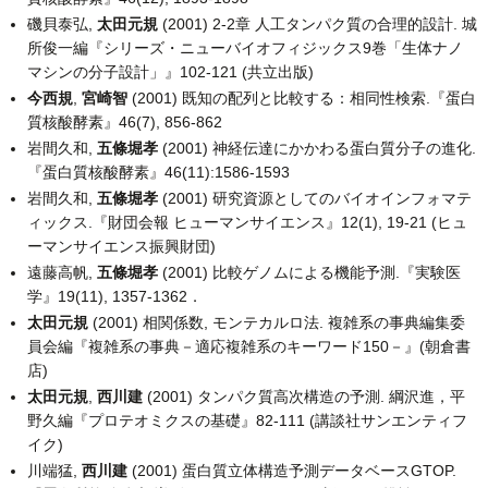
磯貝泰弘,
太田元規
(2001) 2-2章 人工タンパク質の合理的設計. 城
所俊一編『シリーズ・ニューバイオフィジックス9巻「生体ナノ
マシンの分子設計」』102-121 (共立出版)
今西規
,
宮崎智
(2001) 既知の配列と比較する：相同性検索.『蛋白
質核酸酵素』46(7), 856-862
岩間久和,
五條堀孝
(2001) 神経伝達にかかわる蛋白質分子の進化.
『蛋白質核酸酵素』46(11):1586-1593
岩間久和,
五條堀孝
(2001) 研究資源としてのバイオインフォマテ
ィックス.『財団会報 ヒューマンサイエンス』12(1), 19-21 (ヒュ
ーマンサイエンス振興財団)
遠藤高帆,
五條堀孝
(2001) 比較ゲノムによる機能予測.『実験医
学』19(11), 1357-1362．
太田元規
(2001) 相関係数, モンテカルロ法. 複雑系の事典編集委
員会編『複雑系の事典－適応複雑系のキーワード150－』(朝倉書
店)
太田元規
,
西川建
(2001) タンパク質高次構造の予測. 綱沢進，平
野久編『プロテオミクスの基礎』82-111 (講談社サンエンティフ
イク)
川端猛,
西川建
(2001) 蛋白質立体構造予測データベースGTOP.