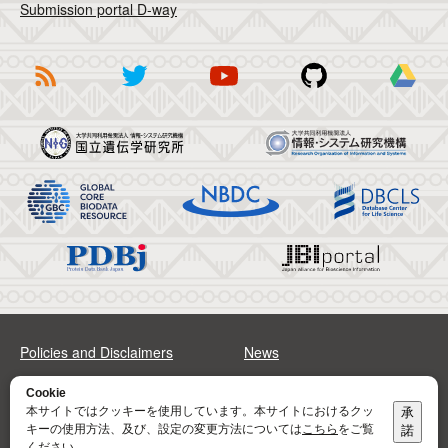
Submission portal D-way
Policies and Disclaimers
News
FAQs
Sitemap
Cookie
本サイトではクッキーを使用しています。本サイトにおけるクッ
承
キーの使用方法、及び、設定の変更方法については
こちら
をご覧
諾
Address
Contact
ください。