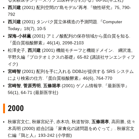
る実験医学シリーズ:ゲノム医科学がわかる』86-92(羊土社)
西川建
(2001) 配列空間の“島モデル”再考.『物性研究』75, 790-
792
西川建
(2001) タンパク質立体構造の予測問題.『Computer
Today』18(7), 10-5
深海-小林薫
(2001) アミノ酸配列の保存領域から蛋白質を知る.
『蛋白質核酸酵素』46(14), 2098-2103
松澤史子,
西川建
(2001) 機能モチーフと機能ドメイン. 綱沢進,
平野久編『プロテオミクスの基礎』65-82 (講談社サンエンティフ
イク)
宮崎智
(2001) 配列を手に入れる DDBJが提供する SRS システム
により検索の仕方.『蛋白質核酸酵素』46(6), 764-770
宮崎智
,
菅原秀明
,
五條堀孝
(2001) ゲノム情報学.『最新医学』
56(1), 64-71 (最新医学社)
2000
秋篠宮文仁, 秋篠宮紀子, 赤木功, 秋道智弥,
五條堀孝
, 高田勝, 佐々
木高明 (2000) 総合討論「家禽化の諸問題をめぐって」. 秋篠宮文
仁編『鶏と人』193-242 (小学館)