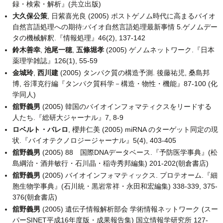
録・検索・解析』(共立出版)
大久保公策
, 日紫喜光良 (2005) ポストゲノム時代に高まるバイオ
自然言語処理への期待:バイオ自然言語処理最新事情 5.ゲノムデー
タの機械解釈.『情報処理』46(2), 137-142
鈴木善幸
,
池尾一穂
,
五條堀孝
(2005) ゲノムネットワーク.『日本
薬理学雑誌』126(1), 55-59
金城玲
,
西川建
(2005) タンパク質の構造予測. 後藤祐児, 桑島邦
博, 谷澤克行編『タンパク質科学－構造・物性・機能』87-100 (化
学同人)
舘野義男
(2005) 韓国のバイオインフォマティクスをリードする
人たち.『総研大ジャーナル』7, 8-9
ロベルト・バレロ
, 櫻井仁美 (2005) miRNA のターゲット同定の現
状.『バイオテクノロジージャーナル』5(4), 403-405
舘野義男
(2005) 88 国際DNAデータベース.『予防医学事典』(松
島綱治・酒井敏行・石川晶・稲寺秀邦編集) 201-202(朝倉書店)
舘野義男
(2005) バイオインフォマティックス. プロテオーム.『細
胞生物学事典』(石川統・黒岩常祥・永田和宏編集) 338-339, 375-
376(朝倉書店)
舘野義男
(2005) 遺伝子情報解析部会 学術情報ネットワーク (スー
パーSINET平成16年度版・成果報告集) 国立情報学研究所 127-