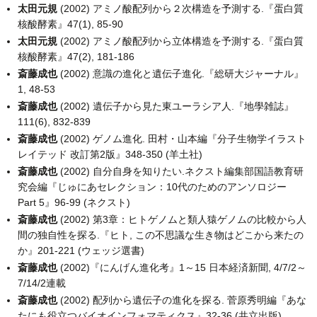
太田元規
(2002) アミノ酸配列から２次構造を予測する.『蛋白質
核酸酵素』47(1), 85-90
太田元規
(2002) アミノ酸配列から立体構造を予測する.『蛋白質
核酸酵素』47(2), 181-186
斎藤成也
(2002) 意識の進化と遺伝子進化.『総研大ジャーナル』
1, 48-53
斎藤成也
(2002) 遺伝子から見た東ユーラシア人.『地學雑誌』
111(6), 832-839
斎藤成也
(2002) ゲノム進化. 田村・山本編『分子生物学イラスト
レイテッド 改訂第2版』348-350 (羊土社)
斎藤成也
(2002) 自分自身を知りたい.ネクスト編集部国語教育研
究会編『じゅにあセレクション：10代のためのアンソロジー
Part 5』96-99 (ネクスト)
斎藤成也
(2002) 第3章：ヒトゲノムと類人猿ゲノムの比較から人
間の独自性を探る.『ヒト, この不思議な生き物はどこから来たの
か』201-221 (ウェッジ選書)
斎藤成也
(2002)『にんげん進化考』1～15 日本経済新聞, 4/7/2～
7/14/2連載
斎藤成也
(2002) 配列から遺伝子の進化を探る. 菅原秀明編『あな
たにも役立つバイオインフォマティクス』32-36 (共立出版)