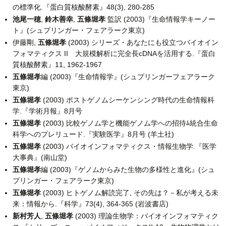
の標準化.『蛋白質核酸酵素』48(3), 280-285
池尾一穂
,
鈴木善幸
,
五條堀孝
監訳 (2003)『生命情報学キーノー
ト』(シュプリンガー・フェアラーク東京)
伊藤剛,
五條堀孝
(2003) シリーズ・あなたにも役立つバイオイン
フォマティクス II 大規模解析に完全長cDNAを活用する.『蛋白
質核酸酵素』11, 1962-1967
五條堀孝
編 (2003)『生命情報学』(シュプリンガーフェアラーク
東京)
五條堀孝
(2003) ポストゲノムシーケンシング時代の生命情報科
学.『学術月報』8月号
五條堀孝
(2003) 比較ゲノム学と機能ゲノム学への招待ﾑ統合生命
科学へのプレリュード.『実験医学』8月号 (羊土社)
五條堀孝
(2003) バイオインフォマティクス・情報生物学.『医学
大事典』(南山堂)
五條堀孝
編 (2003)『ゲノムからみた生物の多様性と進化』(シュ
プリンガー・フェアラーク東京)
五條堀孝
(2003) ヒトゲノム解読完了, その先は？－私が考える未
来：情報から.『科学』73(4), 364-365 (岩波書店)
新村芳人
,
五條堀孝
(2003) 理論生物学：バイオインフォマティク