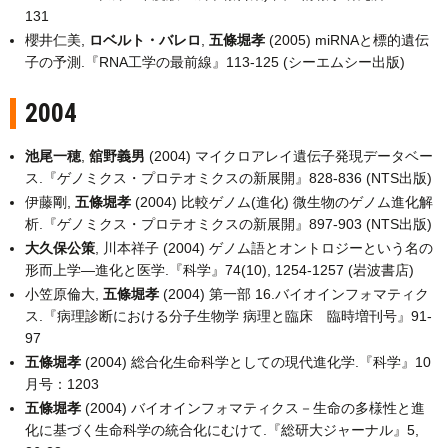
131
櫻井仁美,
ロベルト・バレロ
,
五條堀孝
(2005) miRNAと標的遺伝
子の予測.『RNA工学の最前線』113-125 (シーエムシー出版)
2004
池尾一穂
,
舘野義男
(2004) マイクロアレイ遺伝子発現データベー
ス.『ゲノミクス・プロテオミクスの新展開』828-836 (NTS出版)
伊藤剛,
五條堀孝
(2004) 比較ゲノム(進化) 微生物のゲノム進化解
析.『ゲノミクス・プロテオミクスの新展開』897-903 (NTS出版)
大久保公策
, 川本祥子 (2004) ゲノム語とオントロジーという名の
形而上学―進化と医学.『科学』74(10), 1254-1257 (岩波書店)
小笠原倫大,
五條堀孝
(2004) 第一部 16.バイオインフォマティク
ス.『病理診断における分子生物学 病理と臨床 臨時増刊号』91-
97
五條堀孝
(2004) 総合化生命科学としての現代進化学.『科学』10
月号：1203
五條堀孝
(2004) バイオインフォマティクス－生命の多様性と進
化に基づく生命科学の統合化にむけて.『総研大ジャーナル』5,