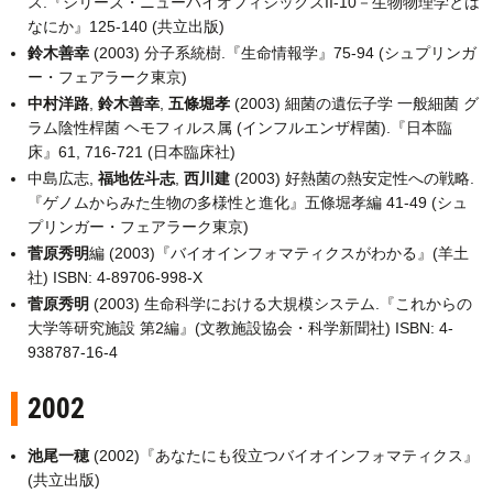
ス.『シリーズ・ニューバイオフィジックスII-10－生物物理学とは
なにか』125-140 (共立出版)
鈴木善幸
(2003) 分子系統樹.『生命情報学』75-94 (シュプリンガ
ー・フェアラーク東京)
中村洋路
,
鈴木善幸
,
五條堀孝
(2003) 細菌の遺伝子学 一般細菌 グ
ラム陰性桿菌 ヘモフィルス属 (インフルエンザ桿菌).『日本臨
床』61, 716-721 (日本臨床社)
中島広志,
福地佐斗志
,
西川建
(2003) 好熱菌の熱安定性への戦略.
『ゲノムからみた生物の多様性と進化』五條堀孝編 41-49 (シュ
プリンガー・フェアラーク東京)
菅原秀明
編 (2003)『バイオインフォマティクスがわかる』(羊土
社) ISBN: 4-89706-998-X
菅原秀明
(2003) 生命科学における大規模システム.『これからの
大学等研究施設 第2編』(文教施設協会・科学新聞社) ISBN: 4-
938787-16-4
2002
池尾一穂
(2002)『あなたにも役立つバイオインフォマティクス』
(共立出版)