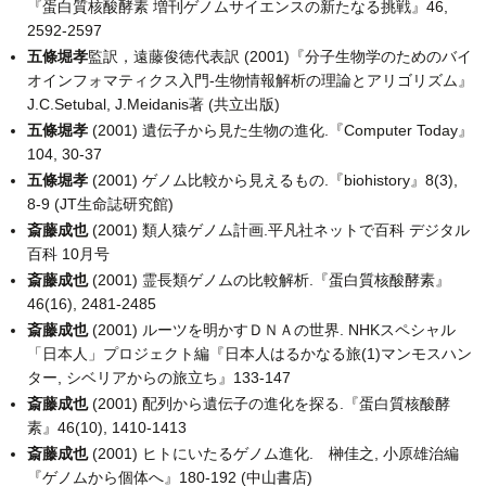
『蛋白質核酸酵素 増刊ゲノムサイエンスの新たなる挑戦』46,
2592-2597
五條堀孝
監訳，遠藤俊徳代表訳 (2001)『分子生物学のためのバイ
オインフォマティクス入門-生物情報解析の理論とアリゴリズム』
J.C.Setubal, J.Meidanis著 (共立出版)
五條堀孝
(2001) 遺伝子から見た生物の進化.『Computer Today』
104, 30-37
五條堀孝
(2001) ゲノム比較から見えるもの.『biohistory』8(3),
8-9 (JT生命誌研究館)
斎藤成也
(2001) 類人猿ゲノム計画.平凡社ネットで百科 デジタル
百科 10月号
斎藤成也
(2001) 霊長類ゲノムの比較解析.『蛋白質核酸酵素』
46(16), 2481-2485
斎藤成也
(2001) ルーツを明かすＤＮＡの世界. NHKスペシャル
「日本人」プロジェクト編『日本人はるかなる旅(1)マンモスハン
ター, シベリアからの旅立ち』133-147
斎藤成也
(2001) 配列から遺伝子の進化を探る.『蛋白質核酸酵
素』46(10), 1410-1413
斎藤成也
(2001) ヒトにいたるゲノム進化. 榊佳之, 小原雄治編
『ゲノムから個体へ』180-192 (中山書店)