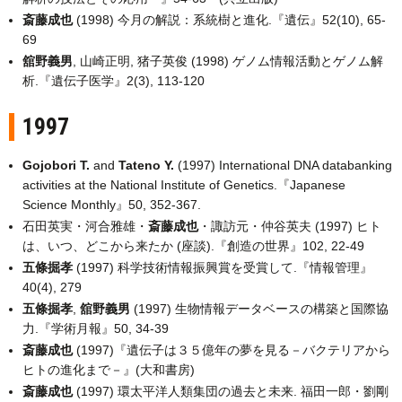
斎藤成也
(1998) 今月の解説：系統樹と進化.『遺伝』52(10), 65-
69
舘野義男
, 山崎正明, 猪子英俊 (1998) ゲノム情報活動とゲノム解
析.『遺伝子医学』2(3), 113-120
1997
Gojobori T.
and
Tateno Y.
(1997) International DNA databanking
activities at the National Institute of Genetics.『Japanese
Science Monthly』50, 352-367.
石田英実・河合雅雄・
斎藤成也
・諏訪元・仲谷英夫 (1997) ヒト
は、いつ、どこから来たか (座談).『創造の世界』102, 22-49
五條掘孝
(1997) 科学技術情報振興賞を受賞して.『情報管理』
40(4), 279
五條掘孝
,
舘野義男
(1997) 生物情報データベースの構築と国際協
力.『学術月報』50, 34-39
斎藤成也
(1997)『遺伝子は３５億年の夢を見る－バクテリアから
ヒトの進化まで－』(大和書房)
斎藤成也
(1997) 環太平洋人類集団の過去と未来. 福田一郎・劉剛