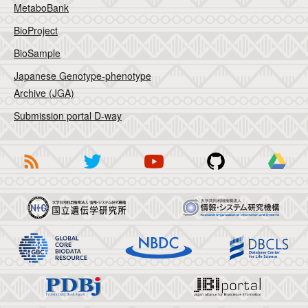
MetaboBank
BioProject
BioSample
Japanese Genotype-phenotype
Archive (JGA)
Submission portal D-way