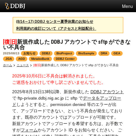
Menu
サービス
(8/14～17) DDBJ センター夏季休業のお知らせ
利用規約の改訂について（アクセスと利益配分）
スパコン
[復旧]
新規作成した DDBJ アカウントで sftp ができな
統計
い不具合
活動
2025/08/13
お知らせ
DDBJ
BioProject
BioSample
DRA
GEA
JGA
AGD
MetaboBank
DDBJ Center
センターについて
ホーム
ニュース
[復旧]
新規作成した DDBJ アカウントで sftp ができない不具合
2025年10月6日に不具合は解消されました。
ご迷惑をおかけして申し訳ございませんでした。
利用規約
2025年8月13日13時以降、新規作成した
DDBJ アカウント
で ftp-private.ddbj.nig.ac.jp に sftp で
データをアップロー
問合せ
ド
しようとすると、permission denied 等のエラーが出
て、アップロードできない、という不具合が発生しており
English
ます。既存のアカウントではアップロードが可能です。
新規アカウントでアップロードを希望する方は、お手数で
すが
フォーム
からアカウント ID をお知らせください。 ご