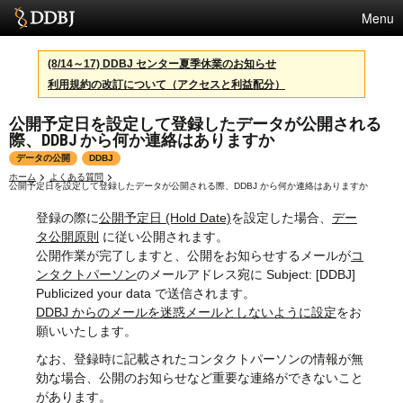
Menu
サービス
(8/14～17) DDBJ センター夏季休業のお知らせ
利用規約の改訂について（アクセスと利益配分）
スパコン
公開予定日を設定して登録したデータが公開される
統計
際、DDBJ から何か連絡はありますか
活動
データの公開
DDBJ
ホーム
よくある質問
公開予定日を設定して登録したデータが公開される際、DDBJ から何か連絡はありますか
センターについて
登録の際に
公開予定日 (Hold Date)
を設定した場合、
デー
タ公開原則
に従い公開されます。
公開作業が完了しますと、公開をお知らせするメールが
コ
利用規約
ンタクトパーソン
のメールアドレス宛に Subject: [DDBJ]
Publicized your data で送信されます。
問合せ
DDBJ からのメールを迷惑メールとしないように設定
をお
願いいたします。
English
なお、登録時に記載されたコンタクトパーソンの情報が無
効な場合、公開のお知らせなど重要な連絡ができないこと
があります。