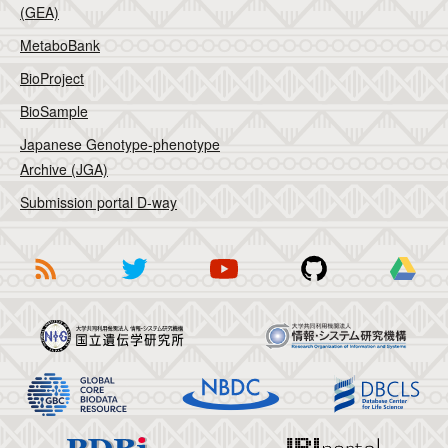
(GEA)
MetaboBank
BioProject
BioSample
Japanese Genotype-phenotype
Archive (JGA)
Submission portal D-way