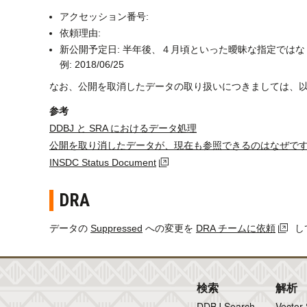
アクセッション番号:
依頼理由:
新公開予定日: 半年後、４月頃といった曖昧な指定では
例: 2018/06/25
なお、公開を取消したデータの取り扱いにつきましては、
参考
DDBJ と SRA におけるデータ処理
公開を取り消したデータが、現在も参照できるのはなぜで
INSDC Status Document
DRA
データの
Suppressed
への変更を
DRA チームに依頼
し
検索
解析
DDBJ Search
Vector