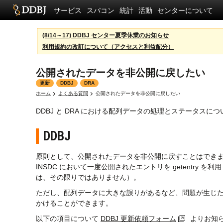
サービス
スパコン
統計
活動
センターについて
(8/14～17) DDBJ センター夏季休業のお知らせ
利用規約の改訂について（アクセスと利益配分）
公開されたデータを非公開に戻したい
更新
DDBJ
DRA
ホーム
よくある質問
公開されたデータを非公開に戻したい
DDBJ と DRA における配列データの処理とステータスに
DDBJ
原則として、公開されたデータを非公開に戻すことはでき
INSDC
において一度公開されたエントリを
getentry
を利用
は、その限りではありません）。
ただし、配列データに大きな誤りがあるなど、問題が生じ
かけることができます。
以下の項目について
DDBJ 更新依頼フォーム
よりお知