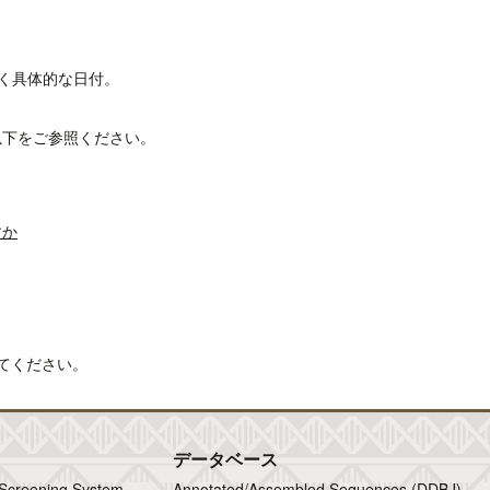
なく具体的な日付。
以下をご参照ください。
すか
てください。
データベース
 Screening System
Annotated/Assembled Sequences (DDBJ)