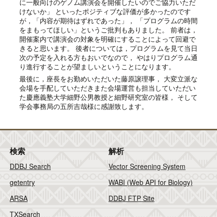
に一般向けのゲノム講演会を開催したいのでご協力いただ
けないか」 といったポジティブな評価が多かったのです
が，「内容が期待はずれであった」， 「プログラムの時間
をまもってほしい」というご批判もありました。 前者は，
開催案内で講演会の対象を明確にすることによって回避で
きると思います。 後者については，プログラムを見て当日
次の予定を入れる方もおいでなので， やはりプログラム通
り進行することが望ましいということになります。
最後に，座長をお勤めいただいた藤原譲理事， 大変立派な
会場を手配していただきまた会場運営も担当していただい
た慶應義塾大学細野公男教授と細野研究室の皆様， そして
学会事務局の五所吉哉様に感謝致します。
検索
解析
DDBJ Search
Vector Screening System
getentry
WABI (Web API for Biology)
ARSA
DDBJ FTP Site
TXSearch