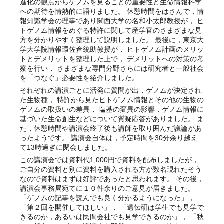
進化の観点からゲノムを見ることの重要性と生命情報科学
への期待を情熱的に語りました。 休憩時間をはさんで，情
報知識学会の理事であり関西大学の名和小太郎教授が， ヒ
トゲノム情報をめぐる特許に関して産学官のさまざまな見
方を分かりやすく整理して説明しました。 最後に，東京大
学大学院情報環佐倉統助教授が， ヒトゲノム計画のメリッ
トとデメリットを整理した上で， デメリットへの対策の考
察を行い， さまざまな専門分野さらには研究者と一般社会
を「つなぐ」必要性を紹介しました。
それぞれの講演ごとに活発に質問が出，ゲノムが決定され
た生物種， 特許から見たヒトゲノム情報とその他の生物の
ゲノムの取扱いの差異， 塩基の変異の影響，ゲノム情報に
基づいた生命創生などについて質疑応答がありました。 ま
た，休憩時間や講演会終了後も講師を取り囲んだ議論があ
ったようです。 講演会自体は，予定時間を30分余り越え
て13時過ぎに閉会しました。
この講演会では資料代1,000円で資料を配布しましたが，
ご自分の資料と別に資料を購入される方が数名現れたそう
なので資料はまずは好評であったと思われます。 その後，
講演会事務局宛てに１０件余りのご意見が届きました。
「ゲノムの記事を読んでも良く分かるようになった」，
「第２回を開催してほしい」， 「遺伝研は学生でも見学で
きるのか，あるいは民間会社でも見学できるのか」， 「秋