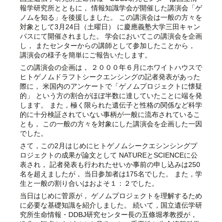
報学研究所とともに， 情報知識学会が開催した講演会「ゲ
ノムを知る」を後援しました。 この講演会は一般の方々を
対象として3月24日（土曜日） に慶應義塾大学三田キャン
パスにて開催されました。 学会においてこの講演会を企画
し， またセンターからの講師として参加したことから，
講演会の様子を簡単にご報告いたします。
この講演会の企画は， ２０００年６月にホワイトハウスで
ヒトゲノムドラフトシークエンシングの記者発表があった
際に， 米国内のアンケートで「ゲノムプロジェクトに懐疑
的」 という方の割合がほぼ半数に達していたことに端を発
します。 また，極く限られた遺伝子と性格の関係など科学
的に十分検証されていない事柄が一般に流布されているこ
とも， この一般の方々を対象にした講演会を企画した一因
でした。
さて，この2月はじめにヒトゲノムシークエシンシングプ
ロジェクトの成果が論文として NATUREとSCIENCEに公
表され， 記者発表も行われたせいか事前の申し込みは250
名を超えましたが， 当日参加者は175名でした。 また，学
生と一般の割り合いはおよそ１：２でした。
当日はじめに菅原が， ゲノムプロジェクトを理解するため
に必要な基礎知識を紹介しました。 続いて，国立遺伝学研
究所生命情報・DDBJ研究センター長の五條堀孝教授が，