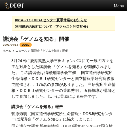
Menu
サービス
(8/14～17) DDBJ センター夏季休業のお知らせ
利用規約の改訂について（アクセスと利益配分）
スパコン
講演会「ゲノムを知る」開催
統計
2001/04/13
DDBJ
活動
ホーム
ニュース
講演会「ゲノムを知る」開催
3月24日に慶應義塾大学三田キャンパスにて一般の方々を
センターについて
主な対象とした講演会 「ゲノムを知る」が開催されまし
た。 この講習会は情報知識学会主催， 国立遺伝学研究所
生命情報・ＤＤＢＪ研究センターと国立情報学研究所後援
利用規約
で開催され， 175名の参加がありました。 当研究所生命情
報・ＤＤＢＪ研究センターの菅原秀明， 五條堀孝が講師と
問合せ
して参加しました。 以下は菅原による報告です。
講演会「ゲノムを知る」報告
菅原秀明（国立遺伝学研究所生命情報・DDBJ研究センタ
ーは講演会「ゲノムを知る」に協力しました）
国立遺伝学研究所生命情報・DDBJ研究センターは国立情