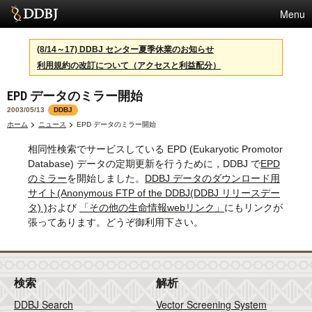
Menu
サービス
(8/14～17) DDBJ センター夏季休業のお知らせ
利用規約の改訂について（アクセスと利益配分）
スパコン
EPD データのミラー開始
統計
2003/05/13
DDBJ
活動
ホーム
ニュース
EPD データのミラー開始
相同性検索でサービスしている EPD (Eukaryotic Promotor
センターについて
Database) データの定期更新を行うために，DDBJ で
EPD
のミラー
を開始しました。
DDBJ データのダウンロード用
サイト(Anonymous FTP of the DDBJ(DDBJ リリースデー
利用規約
タ) )
および
「その他の生命情報webリンク」
にもリンクが
張ってあります。どうぞ御利用下さい。
問合せ
English
検索
解析
DDBJ Search
Vector Screening System