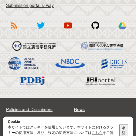
Submission portal D-way
Policies and Disclaimers
News
FAQs
Sitemap
Cookie
本サイトではクッキーを使用しています。本サイトにおけるクッ
承
キーの使用方法、及び、設定の変更方法については
こちら
をご覧
諾
Address
Contact