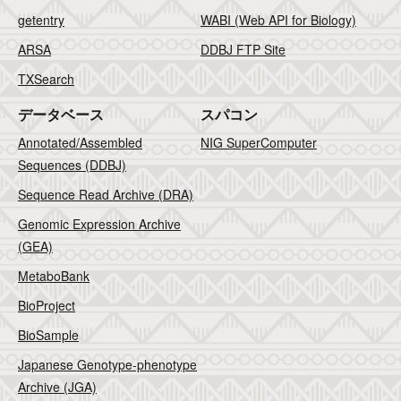
getentry
WABI (Web API for Biology)
ARSA
DDBJ FTP Site
TXSearch
データベース
スパコン
Annotated/Assembled
NIG SuperComputer
Sequences (DDBJ)
Sequence Read Archive (DRA)
Genomic Expression Archive
(GEA)
MetaboBank
BioProject
BioSample
Japanese Genotype-phenotype
Archive (JGA)