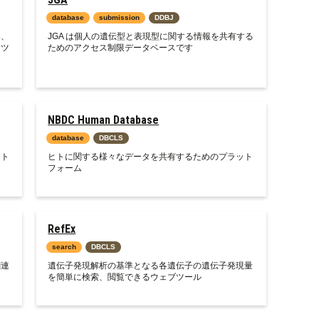
database
submission
DDBJ
器、
JGA は個人の遺伝型と表現型に関する情報を共有する
るツ
ためのアクセス制限データベースです
NBDC Human Database
database
DBCLS
ジト
ヒトに関する様々なデータを共有するためのプラット
フォーム
RefEx
search
DBCLS
関連
遺伝子発現解析の基準となる各遺伝子の遺伝子発現量
を簡単に検索、閲覧できるウェブツール