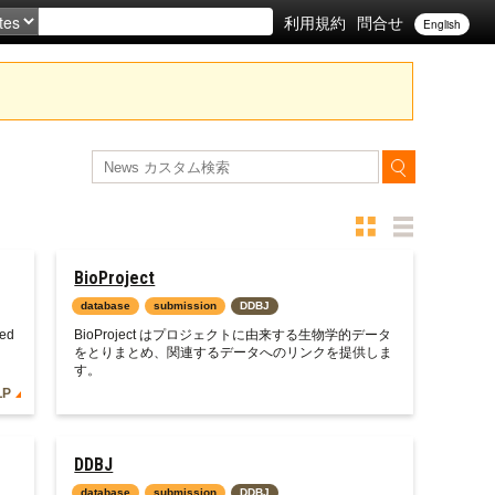
利用規約
問合せ
English
BioProject
database
submission
DDBJ
ed
BioProject はプロジェクトに由来する生物学的データ
をとりまとめ、関連するデータへのリンクを提供しま
す。
LP
DDBJ
database
submission
DDBJ