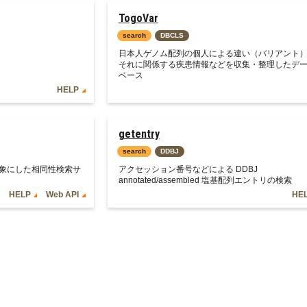
TogoVar
search
DBCLS
日本人ゲノム配列の個人による違い（バリアント
それに関係する疾患情報などを収集・整理したデ
ベース
HELP
getentry
search
DDBJ
象にした相同性検索サ
アクセッション番号などによる DDBJ
annotated/assembled 塩基配列エントリの検索
HELP
Web API
HE