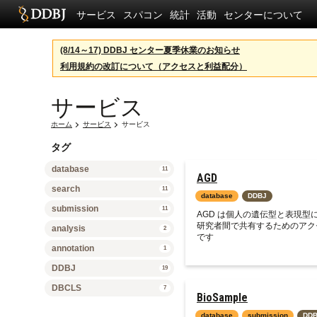
サービス
スパコン
統計
活動
センターについて
(8/14～17) DDBJ センター夏季休業のお知らせ
利用規約の改訂について（アクセスと利益配分）
サービス
ホーム
サービス
サービス
タグ
database
11
AGD
search
11
database
DDBJ
submission
11
AGD は個人の遺伝型と表現型
研究者間で共有するためのアク
analysis
2
です
annotation
1
DDBJ
19
DBCLS
7
BioSample
database
submission
DD