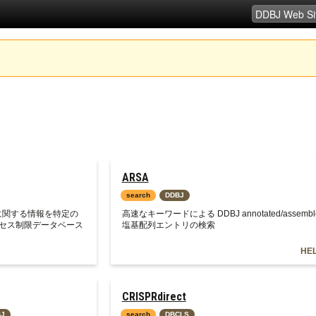
ARSA
search
DDBJ
に関する情報を特定の
高速なキーワードによる DDBJ annotated/assembl
セス制限データベース
塩基配列エントリの検索
HE
CRISPRdirect
BJ
search
DBCLS