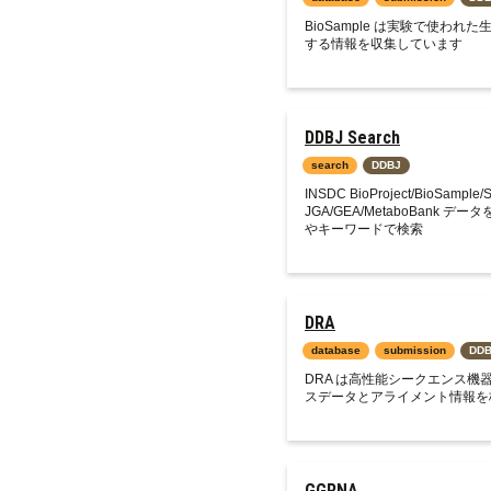
BioSample は実験で使われ
する情報を収集しています
DDBJ Search
search
DDBJ
INSDC BioProject/BioSample/
JGA/GEA/MetaboBank 
やキーワードで検索
DRA
database
submission
DD
DRA は高性能シークエンス機
スデータとアライメント情報を
GGRNA