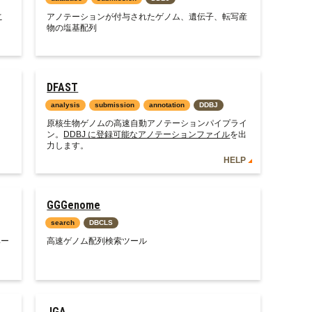
こ
アノテーションが付与されたゲノム、遺伝子、転写産
物の塩基配列
DFAST
analysis
submission
annotation
DDBJ
原核生物ゲノムの高速自動アノテーションパイプライ
ン。
DDBJ に登録可能なアノテーションファイル
を出
力します。
HELP
GGGenome
search
DBCLS
ベー
高速ゲノム配列検索ツール
JGA