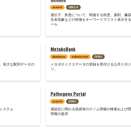
search
DBCLS
遺伝子、疾患について、関連する疾患、薬剤、臓
生命現象などの特徴をキーワードでリスト表示す
ール
MetaboBank
database
submission
DDBJ
数、長大な配列データの
メタボロミクスデータの登録を受付ける公共リポ
リ。
Pathogens Portal
search
DDBJ
システム
感染症に関わる病原体のゲノム情報の検索および
情報の提供