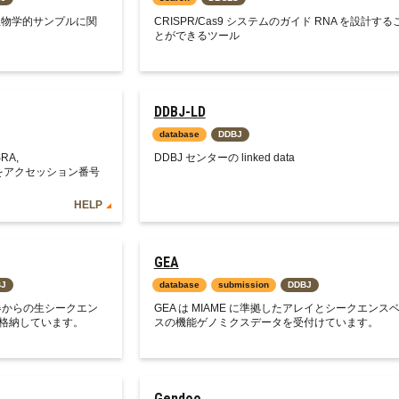
た生物学的サンプルに関
CRISPR/Cas9 システムのガイド RNA を設計する
とができるツール
DDBJ-LD
database
DDBJ
SRA,
DDBJ センターの linked data
データをアクセッション番号
HELP
GEA
BJ
database
submission
DDBJ
器からの生シークエン
GEA は MIAME に準拠したアレイとシークエンス
格納しています。
スの機能ゲノミクスデータを受付けています。
Gendoo