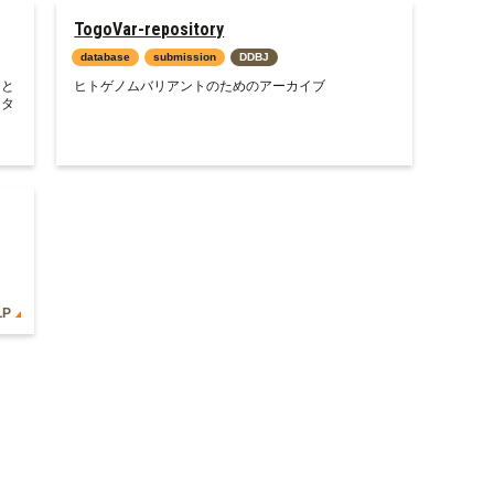
TogoVar-repository
database
submission
DDBJ
）と
ヒトゲノムバリアントのためのアーカイブ
ータ
LP