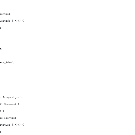
content;
uestId: (.*)/) {
;
e;
est_id\n";
. $request_id);
t( $request );
) {
es->content;
status: (.*)/) {
;