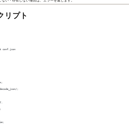
てない・存在しない場合は、エラーを返します。
クリプト
t conf.json
n;
decode_json/;
す。
;
ie;