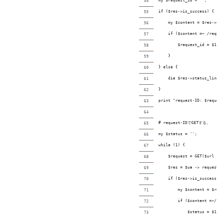
my $request_id = '';
if ($res->is_success) {
    my $content = $res->
    if ($content =~ /req
        $request_id = $1
    }
} else {
    die $res->status_lin
}
print "request-ID: $requ
# request-IDでGETする。
my $status = '';
while (1) {
    $request = GET($url 
    $res = $ua -> reques
    if ($res->is_success
        my $content = $r
        if ($content =~/
            $status = $1