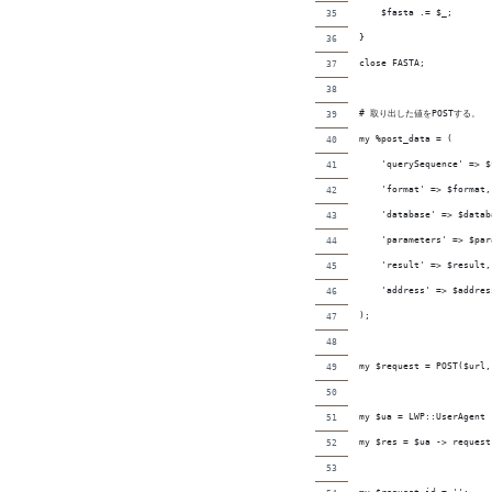
    $fasta .= $_;
}
close FASTA;
# 取り出した値をPOSTする。
my %post_data = (
    'querySequence' => $
    'format' => $format,
    'database' => $datab
    'parameters' => $par
    'result' => $result,
    'address' => $addres
);
my $request = POST($url,
my $ua = LWP::UserAgent 
my $res = $ua -> request