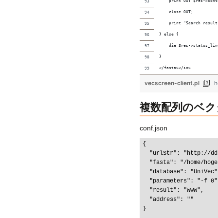
    print OUT $res->cont
    close OUT;
    print "Search result
} else {
    die $res->status_lin
}
</fasta></in>
vecscreen-client.pl
h
複数配列のベク
conf.json
{

  "urlStr": "http://ddbj-staging.nig.ac.jp/wabi/vecscreen/",

  "fasta": "/home/hoge/script/vec.fasta",

  "database": "UniVec",

  "parameters": "-f 0",

  "result": "www",

  "address": ""

}
