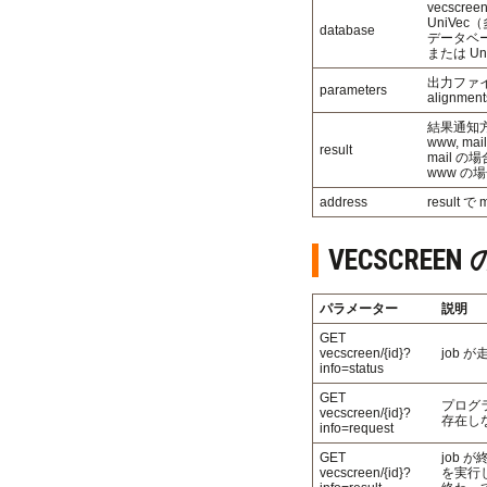
vecsc
UniV
database
データベー
または U
出力ファイルのフ
parameters
alignme
結果通知
www, m
result
mail 
www の場
address
resul
VECSCREE
パラメーター
説明
GET
vecscreen/{id}?
job
info=status
GET
プログ
vecscreen/{id}?
存在し
info=request
GET
job が
vecscreen/{id}?
を実行