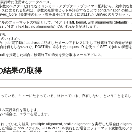
reen実行時に使用するデータベース。
ec（多数のベクターだけでなくリンカー・アダプター・プライマー配列から、効率的
スに含まれる配列は、少数の疑陽性ヒットを許容することで contamination 
niVec_Core（疑陽性のヒット数を最小にするように選ばれた UniVec のサブセッ
ォーマットの指定として、”-f 0”（HTML format, with alignments (default)）, “-f 1”（HT
nts）, “-f 3”（Text list, no alignments）のいずれかを記述します。
方法。
ail のいずれか。
の場合、job 完了時に address に記述したメールアドレスに対して検索終了の通知が
合は何もしないので、POST 時に返された request ID を使って GET で job の状
t で mail を指定した場合に検索終了の通知を受け取るメールアドレス。
N の結果の取得
 が走っている、キューにたまっている、終わっている、存在しない、ということを返し
ラム実行条件を返します。
ない場合は、エラーを返します。
終わっていたら結果（multiple alignment, profile alignment を実行した場合は a
した場合は .phb ファイル、-CONVERT を実行した場合はフォーマット変換後の