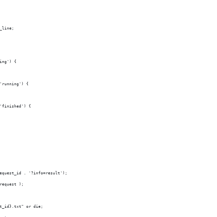
_line;
ing') {
'running') {
'finished') {
equest_id . '?info=result');
request );
t_id}.txt" or die;