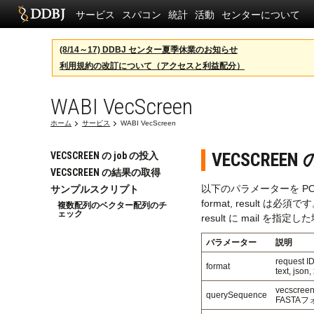
サービス
スパコン
統計
活動
センターについて
(8/14～17) DDBJ センター夏季休業のお知らせ
利用規約の改訂について（アクセスと利益配分）
WABI VecScreen
ホーム
サービス
WABI VecScreen
VECSCREEN
VECSCREEN の job の投入
VECSCREEN の結果の取得
以下のパラメーターを PO
サンプルスクリプト
format, result は必須で
複数配列のベクター配列のチ
ェック
result に mail を指
パラメーター
説明
reques
format
text, js
vecscr
querySequence
FASTA