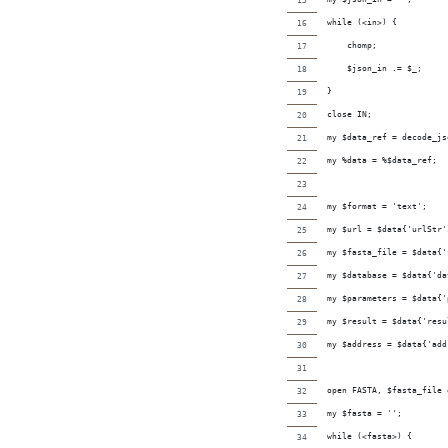
while (<in>) {
    chomp;
    $json_in .= $_;
}
close IN;
my $data_ref = decode_js
my %data = %$data_ref;
my $format = 'text';
my $url = $data{'urlStr'
my $fasta_file = $data{'
my $database = $data{'da
my $parameters = $data{'
my $result = $data{'resu
my $address = $data{'add
open FASTA, $fasta_file 
my $fasta = '';
while (<fasta>) {