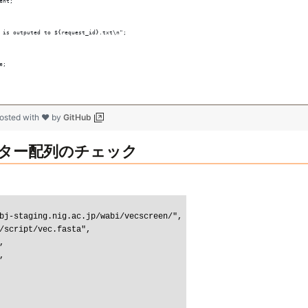
ent;
 is outputed to ${request_id}.txt\n";
e;
osted with ❤ by
GitHub
ター配列のチェック