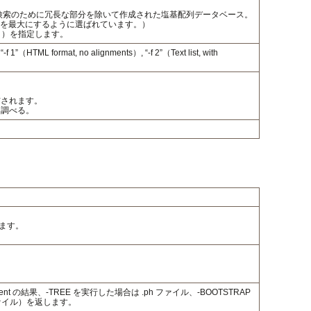
な検索のために冗長な部分を除いて作成された塩基配列データベース。
の検出を最大にするように選ばれています。）
ト。）を指定します。
ML format, no alignments）, “-f 2”（Text list, with
送信されます。
態を調べる。
ます。
lignment の結果、-TREE を実行した場合は .ph ファイル、-BOOTSTRAP
ファイル）を返します。