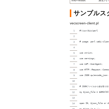
info=result
終わっ
サンプルス
vecscreen-client.pl
#!/usr/bin/perl
# usage: perl wabi-clien
use strict;
use warnings;
use LWP::UserAgent;
use HTTP::Request::Commo
use JSON qw/encode_json 
# JSONファイルから値を取り出
my $json_file = $ARGV[0]
open IN, $json_file or d
my $json_in = '';