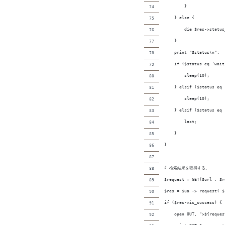
        }
    } else {
        die $res->status
    }
    print "$status\n";
    if ($status eq 'wait
        sleep(10);
    } elsif ($status eq 
        sleep(10);
    } elsif ($status eq 
        last;
    }
}
# 検索結果を取得する。
$request = GET($url . $r
$res = $ua -> request( $
if ($res->is_success) {
    open OUT, ">${reques