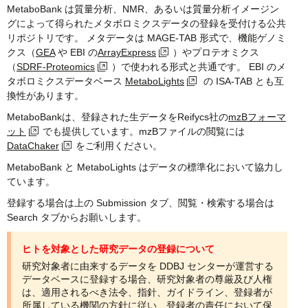
MetaboBank は質量分析、NMR、あるいは質量分析イメージン
グによって得られたメタボロミクスデータの登録を受付ける公共
リポジトリです。 メタデータは MAGE-TAB 形式で、機能ゲノミ
クス（
GEA
や EBI の
ArrayExpress
）やプロテオミクス
（
SDRF-Proteomics
）で使われる形式と共通です。 EBI のメ
タボロミクスデータベース
MetaboLights
の ISA-TAB とも互
換性があります。
MetaboBankは、登録された生データをReifycs社の
mzBフォーマ
ット
でも提供しています。mzBファイルの閲覧には
DataChaker
をご利用ください。
MetaboBank と MetaboLights はデータの標準化において協力し
ています。
登録する場合は上の Submission タブ、閲覧・検索する場合は
Search タブからお願いします。
ヒトを対象とした研究データの登録について
研究対象者に由来するデータを DDBJ センターが運営する
データベースに登録する場合、研究対象者の尊厳及び人権
は、適用されるべき法令、指針、ガイドライン、登録者が
所属している機関の方針に従い、登録者の責任において保