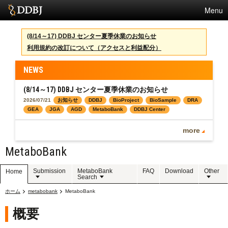
Menu
サービス
(8/14～17) DDBJ センター夏季休業のお知らせ
利用規約の改訂について（アクセスと利益配分）
スパコン
統計
NEWS
活動
(8/14～17) DDBJ センター夏季休業のお知らせ
2026/07/21
お知らせ
DDBJ
BioProject
BioSample
DRA
センターについて
GEA
JGA
AGD
MetaboBank
DDBJ Center
more
MetaboBank
利用規約
問合せ
Submission
MetaboBank
FAQ
Download
Other
Home
Search
ホーム
English
metabobank
MetaboBank
概要