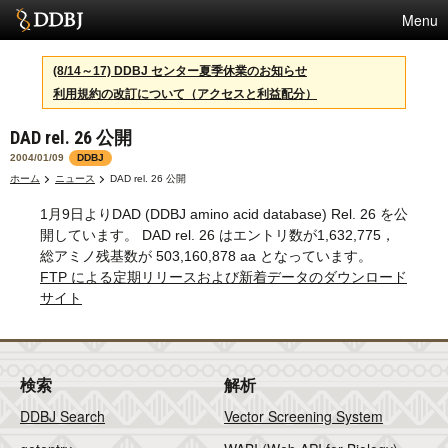
Menu
サービス
(8/14～17) DDBJ センター夏季休業のお知らせ
利用規約の改訂について（アクセスと利益配分）
スパコン
DAD rel. 26 公開
統計
2004/01/09
DDBJ
活動
ホーム
ニュース
DAD rel. 26 公開
1月9日よりDAD (DDBJ amino acid database) Rel. 26 を公
センターについて
開しています。 DAD rel. 26 はエントリ数が1,632,775，
総アミノ残基数が 503,160,878 aa となっています。
FTP による定期リリースおよび新着データのダウンロード
利用規約
サイト
問合せ
検索
解析
DDBJ Search
Vector Screening System