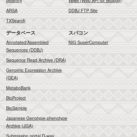
getentry
WABI (Web API for Biology)
ARSA
DDBJ FTP Site
TXSearch
データベース
スパコン
Annotated/Assembled
NIG SuperComputer
Sequences (DDBJ)
Sequence Read Archive (DRA)
Genomic Expression Archive
(GEA)
MetaboBank
BioProject
BioSample
Japanese Genotype-phenotype
Archive (JGA)
Submission portal D-way