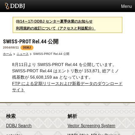
Menu
サービス
(8/14～17) DDBJ センター夏季休業のお知らせ
利用規約の改訂について（アクセスと利益配分）
スパコン
SWISS-PROT Rel.44 公開
統計
2004/08/11
DDBJ
活動
ホーム
ニュース
SWISS-PROT Rel.44 公開
8月11日より SWISS-PROT Rel.44 を公開しています。
センターについて
SWISS-PROT Rel.44 はエントリ数が 153,871, 総アミノ
残基数が 56,608,159 aa となっています。
FTP による定期リリースおよび新着データのダウンロード
利用規約
サイト
問合せ
English
検索
解析
DDBJ Search
Vector Screening System