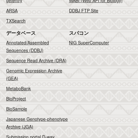
getentry
WABI (Web API for Biology)
ARSA
DDBJ FTP Site
TXSearch
データベース
スパコン
Annotated/Assembled
NIG SuperComputer
Sequences (DDBJ)
Sequence Read Archive (DRA)
Genomic Expression Archive
(GEA)
MetaboBank
BioProject
BioSample
Japanese Genotype-phenotype
Archive (JGA)
Submission portal D-way