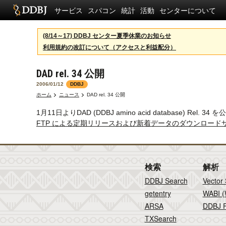
サービス
スパコン
統計
活動
センターについて
(8/14～17) DDBJ センター夏季休業のお知らせ
利用規約の改訂について（アクセスと利益配分）
DAD rel. 34 公開
2006/01/12
DDBJ
ホーム
ニュース
DAD rel. 34 公開
1月11日よりDAD (DDBJ amino acid database) Rel
FTP による定期リリースおよび新着データのダウンロード
検索
解析
DDBJ Search
Vector
getentry
WABI (
ARSA
DDBJ F
TXSearch