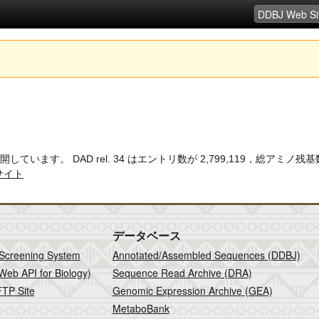
. 34 を公開しています。 DAD rel. 34 はエントリ数が 2,799,119，総アミノ残
サイト
データベース
 Screening System
Annotated/Assembled Sequences (DDBJ)
Web API for Biology)
Sequence Read Archive (DRA)
TP Site
Genomic Expression Archive (GEA)
MetaboBank