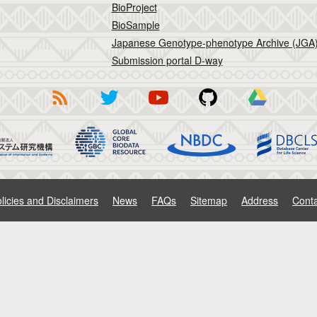
BioProject
BioSample
Japanese Genotype-phenotype Archive (JGA
Submission portal D-way
licies and Disclaimers
News
FAQs
Sitemap
Address
Conta