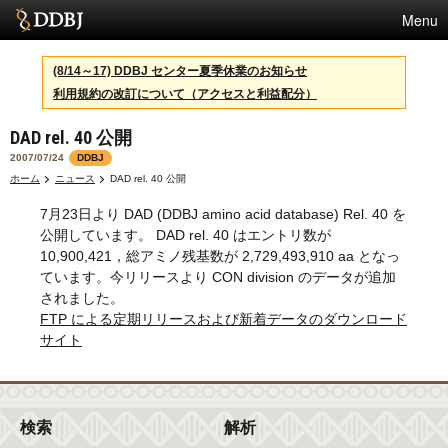
Menu
サービス
(8/14～17) DDBJ センター夏季休業のお知らせ
利用規約の改訂について（アクセスと利益配分）
スパコン
DAD rel. 40 公開
統計
2007/07/24
DDBJ
活動
ホーム
ニュース
DAD rel. 40 公開
7月23日より DAD (DDBJ amino acid database) Rel. 40 を
センターについて
公開しています。 DAD rel. 40 はエントリ数が
10,900,421，総アミノ残基数が 2,729,493,910 aa となっ
ています。今リリースより CON division のデータが追加
利用規約
されました。
FTP による定期リリースおよび新着データのダウンロード
問合せ
サイト
English
検索
解析