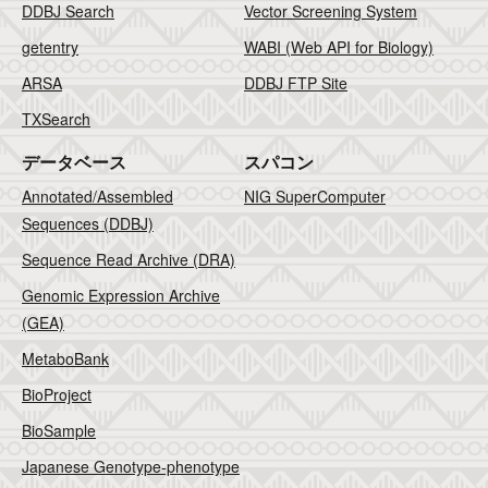
DDBJ Search
Vector Screening System
getentry
WABI (Web API for Biology)
ARSA
DDBJ FTP Site
TXSearch
データベース
スパコン
Annotated/Assembled
NIG SuperComputer
Sequences (DDBJ)
Sequence Read Archive (DRA)
Genomic Expression Archive
(GEA)
MetaboBank
BioProject
BioSample
Japanese Genotype-phenotype