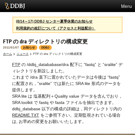
Menu
サービス
(8/14～17) DDBJ センター夏季休業のお知らせ
利用規約の改訂について（アクセスと利益配分）
スパコン
FTP の dra ディレクトリの構成変更
統計
2011/01/07
お知らせ
DDBJ
活動
ホーム
ニュース
FTP の dra ディレクトリの構成変更
FTP
の /ddbj_datababase/dra 配下に “fastq” と “sralite” デ
センターについて
ィレクトリを新設しました。
これまで /dra 直下に置かれていたデータは今後は “fastq”
に配置され，”sralite” では新たに SRA lite 形式のデータを
利用規約
提供します。
SRA lite は 塩基配列＋Quality value データを含んでおり，
問合せ
SRA toolkit で fastq や fasta ファイルを抽出できます。
ddbj_database 以下の構成の詳細は，同ディレクトリ内の
English
README.TXT
をご参照下さい。定期監視されている場合
は, お早めの変更をお願いいたします。