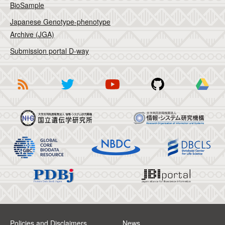
BioSample
Japanese Genotype-phenotype
Archive (JGA)
Submission portal D-way
Policies and Disclaimers
News