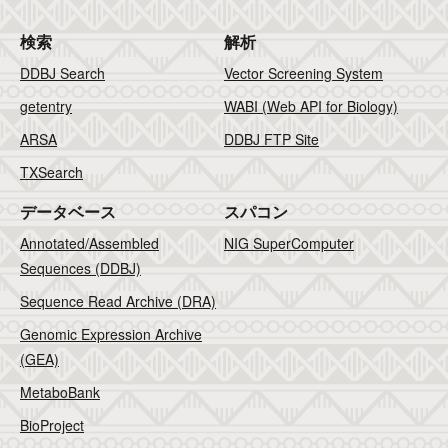
検索
解析
DDBJ Search
Vector Screening System
getentry
WABI (Web API for Biology)
ARSA
DDBJ FTP Site
TXSearch
データベース
スパコン
Annotated/Assembled
NIG SuperComputer
Sequences (DDBJ)
Sequence Read Archive (DRA)
Genomic Expression Archive
(GEA)
MetaboBank
BioProject