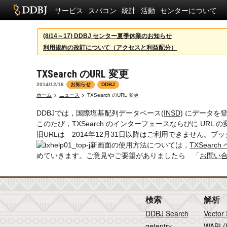
サービス
スパコン
統計
活動
センターについて
(8/14～17) DDBJ センター夏季休業のお知らせ
利用規約の改訂について（アクセスと利益配分）
TXSearch のURL 変更
2014/12/16
お知らせ
DDBJ
ホーム
ニュース
TXSearch のURL 変更
DDBJでは，国際塩基配列データベース(
INSD
) にデータを登
このたび，TXSearch のインターフェースならびに URL
旧URLは 2014年12月31日以降はご利用できません。
新画面の使用方法については，
TXSearch
めていきます。ご意見やご要望がありましたら 「
お問い
検索
解析
DDBJ Search
Vector
getentry
WABI (