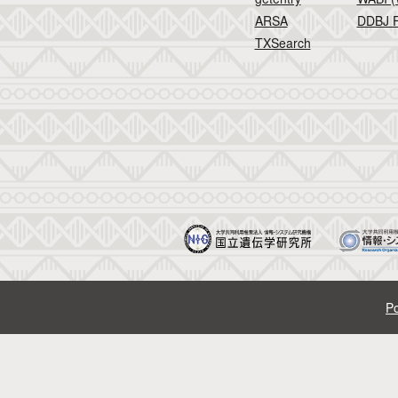
ARSA
DDBJ F
TXSearch
Po