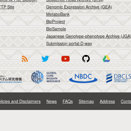
TP Site
Genomic Expression Archive (GEA)
MetaboBank
BioProject
BioSample
Japanese Genotype-phenotype Archive (JGA
Submission portal D-way
licies and Disclaimers
News
FAQs
Sitemap
Address
Conta