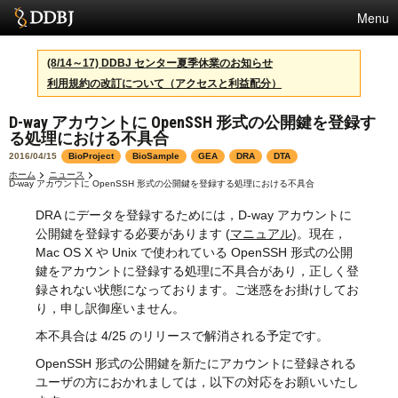
Menu
サービス
(8/14～17) DDBJ センター夏季休業のお知らせ
利用規約の改訂について（アクセスと利益配分）
スパコン
D-way アカウントに OpenSSH 形式の公開鍵を登録す
統計
る処理における不具合
活動
2016/04/15
BioProject
BioSample
GEA
DRA
DTA
ホーム
ニュース
D-way アカウントに OpenSSH 形式の公開鍵を登録する処理における不具合
センターについて
DRA にデータを登録するためには，D-way アカウントに
公開鍵を登録する必要があります (
マニュアル
)。現在，
Mac OS X や Unix で使われている OpenSSH 形式の公開
利用規約
鍵をアカウントに登録する処理に不具合があり，正しく登
録されない状態になっております。ご迷惑をお掛けしてお
問合せ
り，申し訳御座いません。
English
本不具合は 4/25 のリリースで解消される予定です。
OpenSSH 形式の公開鍵を
新たに
アカウントに登録される
ユーザの方におかれましては，以下の対応をお願いいたし