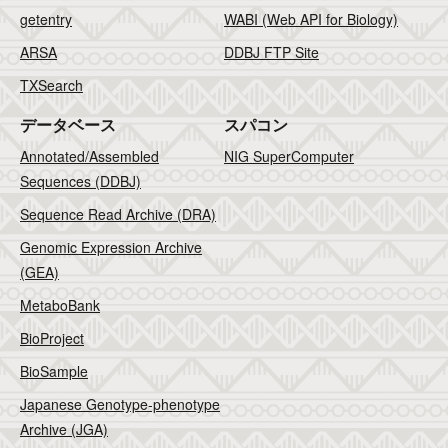
getentry
WABI (Web API for Biology)
ARSA
DDBJ FTP Site
TXSearch
データベース
スパコン
Annotated/Assembled
NIG SuperComputer
Sequences (DDBJ)
Sequence Read Archive (DRA)
Genomic Expression Archive
(GEA)
MetaboBank
BioProject
BioSample
Japanese Genotype-phenotype
Archive (JGA)