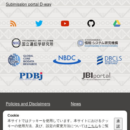
Submission portal D-way
Policies and Disclaimers
News
FAQs
Sitemap
Cookie
本サイトではクッキーを使用しています。本サイトにおけるクッ
承
キーの使用方法、及び、設定の変更方法については
こちら
をご覧
諾
Address
Contact