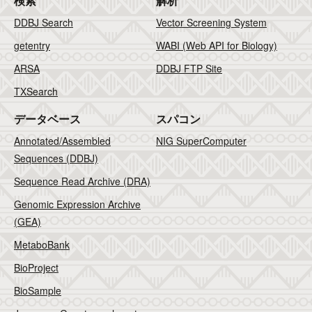
検索
解析
DDBJ Search
Vector Screening System
getentry
WABI (Web API for Biology)
ARSA
DDBJ FTP Site
TXSearch
データベース
スパコン
Annotated/Assembled
NIG SuperComputer
Sequences (DDBJ)
Sequence Read Archive (DRA)
Genomic Expression Archive
(GEA)
MetaboBank
BioProject
BioSample