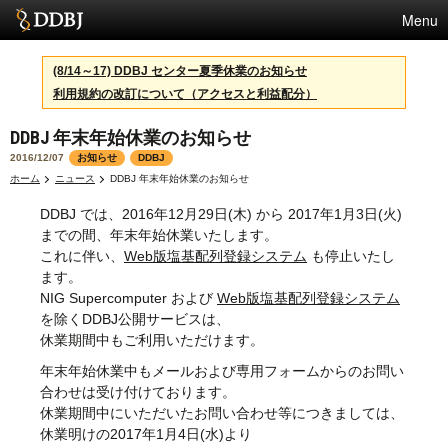
Menu
サービス
(8/14～17) DDBJ センター夏季休業のお知らせ
利用規約の改訂について（アクセスと利益配分）
スパコン
DDBJ 年末年始休業のお知らせ
統計
2016/12/07
お知らせ
DDBJ
活動
ホーム
ニュース
DDBJ 年末年始休業のお知らせ
DDBJ では、2016年12月29日(木) から 2017年1月3日(火)
センターについて
までの間、年末年始休業いたします。
これに伴い、
Web版塩基配列登録システム
も停止いたし
ます。
利用規約
NIG Supercomputer および
Web版塩基配列登録システム
を除くDDBJ公開サービスは、
問合せ
休業期間中もご利用いただけます。
年末年始休業中もメールおよび専用フォームからのお問い
English
合わせは受け付けております。
休業期間中にいただいたお問い合わせ等につきましては、
休業明けの2017年1月4日(水)より