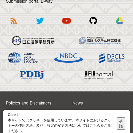
Submission portal D-way
Policies and Disclaimers
News
FAQs
Sitemap
Cookie
本サイトではクッキーを使用しています。本サイトにおけるクッ
承
キーの使用方法、及び、設定の変更方法については
こちら
をご覧
諾
Address
Contact
ください。