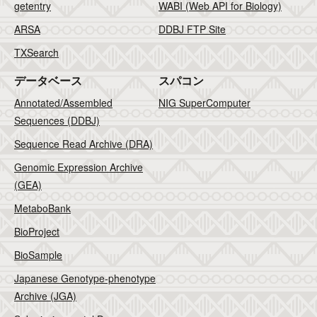
getentry
WABI (Web API for Biology)
ARSA
DDBJ FTP Site
TXSearch
データベース
スパコン
Annotated/Assembled
NIG SuperComputer
Sequences (DDBJ)
Sequence Read Archive (DRA)
Genomic Expression Archive
(GEA)
MetaboBank
BioProject
BioSample
Japanese Genotype-phenotype
Archive (JGA)