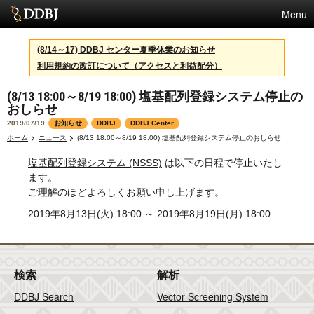
Menu
サービス
(8/14～17) DDBJ センター夏季休業のお知らせ
利用規約の改訂について（アクセスと利益配分）
スパコン
(8/13 18:00～8/19 18:00) 塩基配列登録システム停止の
統計
おしらせ
活動
2019/07/19
お知らせ
DDBJ
DDBJ Center
ホーム
ニュース
(8/13 18:00～8/19 18:00) 塩基配列登録システム停止のおしらせ
センターについて
塩基配列登録システム (NSSS)
は以下の日程で停止いたし
ます。
ご理解のほどよろしくお願い申し上げます。
利用規約
2019年8月13日(火) 18:00 ～ 2019年8月19日(月) 18:00
問合せ
English
検索
解析
DDBJ Search
Vector Screening System