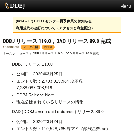
Menu
サービス
(8/14～17) DDBJ センター夏季休業のお知らせ
利用規約の改訂について（アクセスと利益配分）
スパコン
DDBJ リリース 119.0，DAD リリース 89.0 完成
統計
2020/03/26
データ公開
DDBJ
活動
ホーム
ニュース
DDBJ リリース 119.0，DAD リリース 89.0 完成
DDBJ リリース 119.0
センターについて
公開日：
2020年3月25日
エントリ数：
2,703,019,984
塩基数：
利用規約
7,238,087,008,919
DDBJ Release Note
問合せ
現在公開されているリリースの情報
DAD (DDBJ amino acid database) リリース 89.0
English
公開日：
2020年3月24日
エントリ数：
110,528,765
総アミノ酸残基数(aa)：