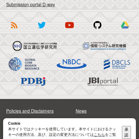
Submission portal D-way
Policies and Disclaimers
News
FAQs
Sitemap
Cookie
本サイトではクッキーを使用しています。本サイトにおけるクッ
承
キーの使用方法、及び、設定の変更方法については
こちら
をご覧
諾
Address
Contact