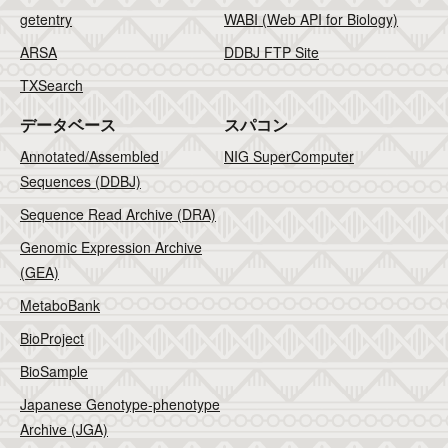
getentry
WABI (Web API for Biology)
ARSA
DDBJ FTP Site
TXSearch
データベース
スパコン
Annotated/Assembled
NIG SuperComputer
Sequences (DDBJ)
Sequence Read Archive (DRA)
Genomic Expression Archive
(GEA)
MetaboBank
BioProject
BioSample
Japanese Genotype-phenotype
Archive (JGA)