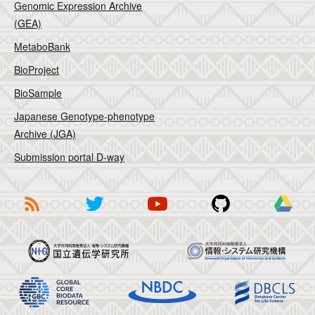
Genomic Expression Archive
(GEA)
MetaboBank
BioProject
BioSample
Japanese Genotype-phenotype
Archive (JGA)
Submission portal D-way