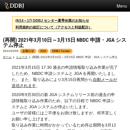
Menu
サービス
(8/14～17) DDBJ センター夏季休業のお知らせ
利用規約の改訂について（アクセスと利益配分）
スパコン
(再開) 2021年3月10日～3月15日 NBDC 申請・JGA シス
統計
テム停止
活動
2021/03/05
お知らせ
JGA
DDBJ Center
ホーム
ニュース
(再開) 2021年3月10日～3月15日 NBDC 申請・JGA システム停止
センターについて
2021年3月15日 17:30 過去の申請情報取り込み作業が完了
したため、NBDC 申請システムと JGA を再開いたしまし
た。 また、取り込みにより3月15日夜間から
自動メールが
利用規約
送信されます
。
2020年9月30日の新 JGA システムリリース前の過去の申
問合せ
請情報取り込み作業のため、以下の日程で NBDC 申請シ
ステムと JGA システムが停止いたします。
English
ユーザの皆様にはご不便をお掛け致しますが、何卒宜しく
お願い申し上げます。
取り込み作業に時間がかかっているため停止期間を3月12