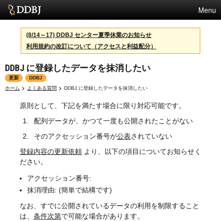
Menu
サービス
(8/14～17) DDBJ センター夏季休業のお知らせ
利用規約の改訂について（アクセスと利益配分）
スパコン
DDBJ に登録したデータを抹消したい
統計
更新
DDBJ
活動
ホーム
よくある質問
DDBJ に登録したデータを抹消したい
原則として、下記を満たす場合に限り対応可能です。
センターについて
配列データが、かつて一度も公開されたことがない
そのアクセッション番号が
公表
されていない
利用規約
登録内容の更新依頼
より、以下の項目についてお知らせく
ださい。
問合せ
アクセッション番号:
English
抹消理由: (簡単で結構です)
なお、すでに公開されているデータの利用を制限すること
は、
条件次第
で可能な場合があります。