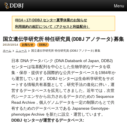
Menu
サービス
(8/14～17) DDBJ センター夏季休業のお知らせ
利用規約の改訂について（アクセスと利益配分）
スパコン
国立遺伝学研究所 特任研究員 (DDBJ アノテータ) 募集
統計
2015/10/14
お知らせ
DDBJ
活動
ホーム
ニュース
国立遺伝学研究所 特任研究員 (DDBJ アノテータ) 募集
日本 DNA データバンク (DNA Databank of Japan, DDBJ)
センターについて
センターは塩基配列を中心とした生物学的なデータを収
集・保存・提供する国際的な公共データベースを1984年か
ら運営しています。DDBJ センターは生命科学研究をサポ
利用規約
ートする情報共有基盤として，研究手法の進化に伴い，運
営するデータベースを拡充してきました。近年では，次世
問合せ
代シークエンサから出力されるデータのための Sequence
Read Archive，個人ゲノムデータを一定の制限のもとで共
有するためのデータベースである Japanese Genotype-
phenotype Archive を新たに設立・運営しています。
DDBJ センターが運営するデータベース: