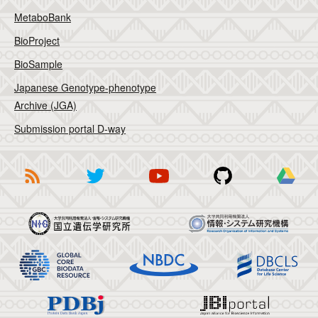
MetaboBank
BioProject
BioSample
Japanese Genotype-phenotype
Archive (JGA)
Submission portal D-way