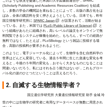
このような状況を憂慮した米国の大学図書館連合が，SPARC
(Scholarly Publishing and Academic Resources Coalition) を結成
し，多数の学会の機関誌を束ねることによって，出版の寡占化をは
ばみ，全体の購読料を安く押さえようとしている。日本でも，昨年
国立情報学研究所に
SPARC Japan
が設置されて，活動が始ま
っている。また，米国では
PLoS (Public Library of Science)
と
いう組織があらたに組織され，高いレベルの論文をオンラインで無
料閲覧できるシステムが稼働を始めた。もちろん，すべての経路が
無料ではなく，たとえば，PLoSBiology という雑誌に投稿する場
合，高額の投稿料が要求されるようだ。
このように，電子ジャーナル化によって，生物学を含む自然科学の
世界はどんどん変容している。過去５年間に生じた急速な変化を考
えると，今後の５年間の変化も，おそらく大きなものになることは
間違いないだろう。私にはそれを占う能力はないが，これもグロー
バル化の波のひとつだということは言えるだろう。
2. 自滅する生物情報学者？
国立遺伝学研究所 大量遺伝情報研究室 助手 金城 玲
世の中には生物学の研究者に有用なデータベースが無数に用意され