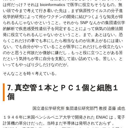
は何だっけ？それは bioinformatics で医学に役立ちそうなもの。無
い頭で今まで考えて行き着いた先は，まず病原性ウイルスの分子進
化学的研究によって何かワクチンの開発に結びつくような知見が得
られるんじゃないかということ。それから SNP なんかの集団遺伝学
的解析で疾患感受性遺伝子を同定することによって病気の治療法開
発に役立てられるんじゃないかということ。まで。あとはない。恐
らくこれだけの事でも本にしたら相当なものが出来上がるには違い
ない。でも自分がやっていることが医学にこれだけしか役立たない
のかと思うと何故だか微妙に嫌だし，もっと役に立つことがある筈
だという気持ちが常に自分を支配して追い詰めている。苦しい。と
いってもやっぱり少しだけなのだが。
そんなことを時々考えている。
7. 真空管１本とＰＣ１個と細胞１
個
国立遺伝学研究所 集団遺伝研究部門 教授 斎藤 成也
１９４６年に米国ペンシルベニア大学で開発された ENIAC は，電子
計算機の草分けだった。当時まだ半導体は発明されておらず，