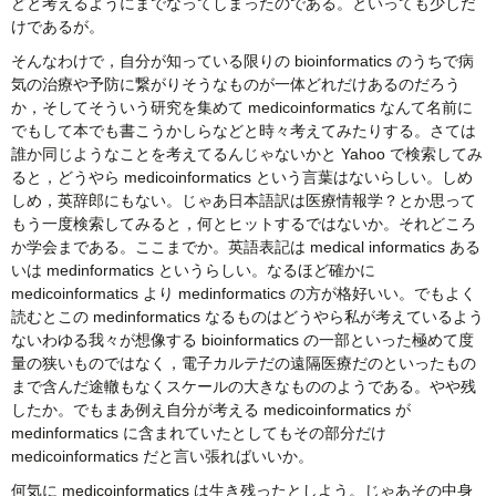
どと考えるようにまでなってしまったのである。といっても少しだ
けであるが。
そんなわけで，自分が知っている限りの bioinformatics のうちで病
気の治療や予防に繋がりそうなものが一体どれだけあるのだろう
か，そしてそういう研究を集めて medicoinformatics なんて名前に
でもして本でも書こうかしらなどと時々考えてみたりする。さては
誰か同じようなことを考えてるんじゃないかと Yahoo で検索してみ
ると，どうやら medicoinformatics という言葉はないらしい。しめ
しめ，英辞郎にもない。じゃあ日本語訳は医療情報学？とか思って
もう一度検索してみると，何とヒットするではないか。それどころ
か学会まである。ここまでか。英語表記は medical informatics ある
いは medinformatics というらしい。なるほど確かに
medicoinformatics より medinformatics の方が格好いい。でもよく
読むとこの medinformatics なるものはどうやら私が考えているよう
ないわゆる我々が想像する bioinformatics の一部といった極めて度
量の狭いものではなく，電子カルテだの遠隔医療だのといったもの
まで含んだ途轍もなくスケールの大きなもののようである。やや残
したか。でもまあ例え自分が考える medicoinformatics が
medinformatics に含まれていたとしてもその部分だけ
medicoinformatics だと言い張ればいいか。
何気に medicoinformatics は生き残ったとしよう。じゃあその中身