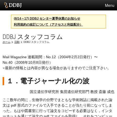
Menu
サービス
(8/14～17) DDBJ センター夏季休業のお知らせ
利用規約の改訂について（アクセスと利益配分）
スパコン
DDBJ スタッフコラム
統計
ホーム
活動
DDBJ スタッフコラム
活動
センターについて
Mail Magazine 連載期間：No.12（2004年2月2日発行）〜
No.40（2008年10月8日発行）
※最新の情報とは内容が異なる場合がありますのでご注意下さい。
利用規約
１．電子ジャーナル化の波
問合せ
国立遺伝学研究所 集団遺伝研究部門 教授 斎藤 成也
ここ数年の間に，生物学の分野でまともな学術雑誌に掲載された論
文は pdf 形式のファイルで入手できることが当たり前になってしま
った。もはや図書室に行って論文をコピーする必要はなく，インタ
ーネットを通じて論文の pdf ファイルを取得し，それをコンピュー