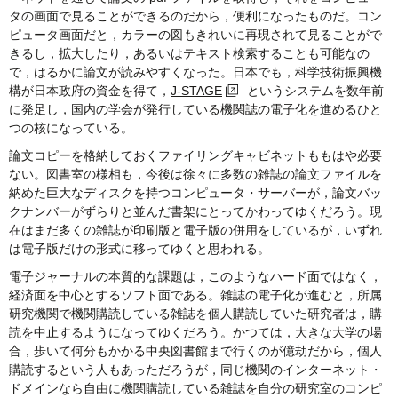
タの画面で見ることができるのだから，便利になったものだ。コン
ピュータ画面だと，カラーの図もきれいに再現されて見ることがで
きるし，拡大したり，あるいはテキスト検索することも可能なの
で，はるかに論文が読みやすくなった。日本でも，科学技術振興機
構が日本政府の資金を得て，
J-STAGE
というシステムを数年前
に発足し，国内の学会が発行している機関誌の電子化を進めるひと
つの核になっている。
論文コピーを格納しておくファイリングキャビネットももはや必要
ない。図書室の様相も，今後は徐々に多数の雑誌の論文ファイルを
納めた巨大なディスクを持つコンピュータ・サーバーが，論文バッ
クナンバーがずらりと並んだ書架にとってかわってゆくだろう。現
在はまだ多くの雑誌が印刷版と電子版の併用をしているが，いずれ
は電子版だけの形式に移ってゆくと思われる。
電子ジャーナルの本質的な課題は，このようなハード面ではなく，
経済面を中心とするソフト面である。雑誌の電子化が進むと，所属
研究機関で機関購読している雑誌を個人購読していた研究者は，購
読を中止するようになってゆくだろう。かつては，大きな大学の場
合，歩いて何分もかかる中央図書館まで行くのが億劫だから，個人
購読するという人もあっただろうが，同じ機関のインターネット・
ドメインなら自由に機関購読している雑誌を自分の研究室のコンピ