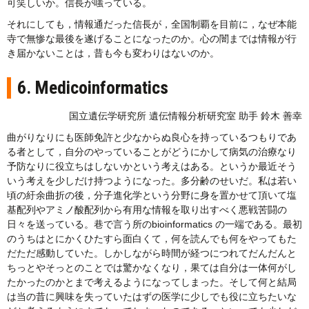
可笑しいか。信長が嗤っている。
それにしても，情報通だった信長が，全国制覇を目前に，なぜ本能
寺で無惨な最後を遂げることになったのか。心の闇までは情報が行
き届かないことは，昔も今も変わりはないのか。
6. Medicoinformatics
国立遺伝学研究所 遺伝情報分析研究室 助手 鈴木 善幸
曲がりなりにも医師免許と少なからぬ良心を持っているつもりであ
る者として，自分のやっていることがどうにかして病気の治療なり
予防なりに役立ちはしないかという考えはある。というか最近そう
いう考えを少しだけ持つようになった。多分齢のせいだ。私は若い
頃の紆余曲折の後，分子進化学という分野に身を置かせて頂いて塩
基配列やアミノ酸配列から有用な情報を取り出すべく悪戦苦闘の
日々を送っている。巷で言う所のbioinformatics の一端である。最初
のうちはとにかくひたすら面白くて，何を読んでも何をやってもた
だただ感動していた。しかしながら時間が経つにつれてだんだんと
ちっとやそっとのことでは驚かなくなり，果ては自分は一体何がし
たかったのかとまで考えるようになってしまった。そして何と結局
は当の昔に興味を失っていたはずの医学に少しでも役に立ちたいな