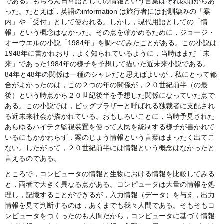
である。もちろん日常語としての情報という言葉はそれ以前からあ
った。たとえば，英語のinformation は旅行者にはお馴染みの「案
内」や「受付」として使われる。しかし，現代用語としての「情
報」という概念はなかった。その点を確かめるために，ジョージ・
オーウエルの小説「1984年」を調べてみたことがある。この小説は
1948年に書かれおり，よく知られているように，当時はまだ「未
来」であった1984年の様子を予想して描いた近未来小説である。
84年と48年の関係は一種のシャレだと思えばよいが，私にとって都
合がよかったのは，この２つの年の関係が，２０世紀前半（の最
後）という時点から２０世紀後半を予想した関係になっていた点で
ある。この小説では，ビッグブラザーと呼ばれる独裁者に支配され
る近未来社会が描かれている。おもしろいことに，当時予見された
あらゆるハイテク監視装置を使って人民を統制する様子が書かれて
いるにもかかわらず，案のじょう情報という言葉はまったく出てこ
ない。したがって，２０世紀前半には情報という概念はなかったと
言えるのである。
ところで，コンピュータの情報と生物における情報を比較してみる
と，両者で大きく異なる点がある。コンピュータは大量の情報を処
理し，記憶することができるが，入力情報（データ）を与え，出力
情報を見て判断するのは，あくまでも我々人間である。そもそもコ
ンピュータをつくったのも人間だから，コンピュータに基づく情報