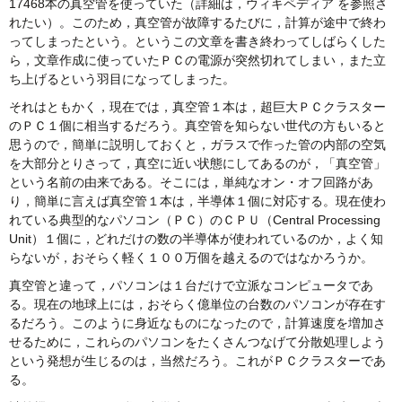
17468本の真空管を使っていた（詳細は，ウィキペディア を参照さ
れたい）。このため，真空管が故障するたびに，計算が途中で終わ
ってしまったという。というこの文章を書き終わってしばらくした
ら，文章作成に使っていたＰＣの電源が突然切れてしまい，また立
ち上げるという羽目になってしまった。
それはともかく，現在では，真空管１本は，超巨大ＰＣクラスター
のＰＣ１個に相当するだろう。真空管を知らない世代の方もいると
思うので，簡単に説明しておくと，ガラスで作った管の内部の空気
を大部分とりさって，真空に近い状態にしてあるのが，「真空管」
という名前の由来である。そこには，単純なオン・オフ回路があ
り，簡単に言えば真空管１本は，半導体１個に対応する。現在使わ
れている典型的なパソコン（ＰＣ）のＣＰＵ（Central Processing
Unit）１個に，どれだけの数の半導体が使われているのか，よく知
らないが，おそらく軽く１００万個を越えるのではなかろうか。
真空管と違って，パソコンは１台だけで立派なコンピュータであ
る。現在の地球上には，おそらく億単位の台数のパソコンが存在す
るだろう。このように身近なものになったので，計算速度を増加さ
せるために，これらのパソコンをたくさんつなげて分散処理しよう
という発想が生じるのは，当然だろう。これがＰＣクラスターであ
る。