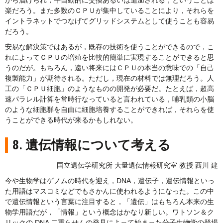
から届けられ，半自動的に交換あるいは追加される，ということは
楽だろう。また多数のＣＰＵが集中していることにより，それらを
イントラネットでつなげてグリッドシステムとして使うことも容易
だろう。
安易な解決策ではあるが，既存の技術を使うことができるので，こ
れによってＣＰＵの増殖を比較的簡単に実現することができると思
うのだが。もちろん，遠い将来にはＣＰＵの本当の意味での「自己
複製能力」が期待される。ただし，現在の材料では無理だろう。人
工の「ＣＰＵ細胞」のようなものの開発が必要だ。たとえば，超高
速パラレル計算を常時行なっていると言われている，哺乳類の小脳
のような細胞群を自由に細胞培養することができれば，それらを使
うことができる時代が来るかもしれない。
8. 遺伝情報について考える
国立遺伝学研究所 大量遺伝情報研究室 教授 西川 建
今や生物学はゲノムの時代を迎え，DNA，遺伝子，遺伝情報といっ
た用語はマスコミなどでもさかんに使われるようになった。この中
で遺伝情報という言葉に注目すると，「遺伝」はもちろん本来の生
物学用語だが，「情報」という概念はかなり新しい。ワトソン＆ク
リックの DNA 二重らせんの発見によって始まった分子生物学の登場