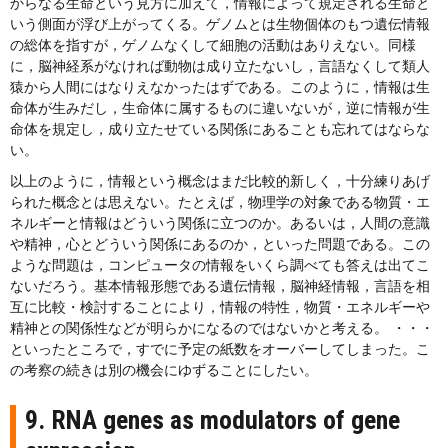
からなる生命という見方に加えて，情報によって規定される生命と
いう側面が浮び上がってくる。ゲノムとは生物個体のもつ遺伝情報
の総体を指すが，ゲノムなくして細胞の活動はありえない。同様
に，脳神経系がなければ動物は成り立たないし，言語なくして類人
猿から人間にはなりえなかったはずである。このように，情報は生
命体が生みだし，生命体に属するものに違いないが，逆に情報が生
命体を規定し，成り立たせている関係にあることも忘れてはならな
い。
以上のように，情報という概念はまだ比較的新しく，十分練りあげ
られた概念とは思えない。たとえば，物理学の対象である物質・エ
ネルギーと情報はどういう関係に立つのか。あるいは，人間の意識
や精神，心とどういう関係にあるのか，といった問題である。この
ような問題は，コンピュータの情報をいくら調べても答えは出てこ
ないだろう。基本情報形態である遺伝情報，脳神経情報，言語を相
互に比較・検討することにより，情報の特性，物質・エネルギーや
精神との関係性などが明らかになるのではないかと考える。 ・・・
といったところで，すでに予定の紙数をオーバーしてしまった。こ
の考察の続きは別の機会にゆずることにしたい。
9. RNA genes as modulators of gene