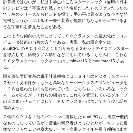
計算機ではないが，私は中学生のころスタートレック（当時の日本
のテレビでは「宇宙大作戦」という名前だった）のファンだったの
で，あのシリーズからヒントを得て，手の平に乗るような小さな発
電機というか，エネルギー発生装置が無数にちりばめられているよ
うな宇宙船を夢見たことがある。
このような傾向の人間にとって，ＰＣクラスターの巨大化は，コン
ピュータ技術の当然の方向である。実際，私の研究室では，
dualCPU のＰＣ１６台と１５台からなる２セットのＰＣクラスター
を導入して，比較ゲノム解析などに用いている。ちなみに，これら
ＰＣクラスターのニックネームは，thinker16 とmeditator15で あ
る。
国立遺伝学研究所の電子計算機棟には，６４台のＰＣクラスターが
２セットあるほか，もっと高級なサーバークラスのコンピュータを
１２８台連ねたものも使われている。こちらも，いろいろなニック
ネームがあるが，それらの紹介は，これらを管理しているグループ
の人にまかせることにして，ＰＣクラスターについてもう少し話を
進めよう。
２個のＣＰＵを１台のパソコンに搭載した dual PC は，現在一般的
なものになっているが，普通の研究者ひとりひとりが，ちょっと複
雑なソフトウェアや膨大なデータ・文書ファイルを扱う傾向はます