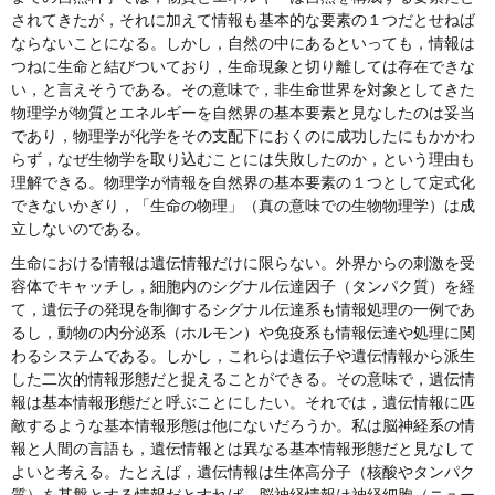
されてきたが，それに加えて情報も基本的な要素の１つだとせねば
ならないことになる。しかし，自然の中にあるといっても，情報は
つねに生命と結びついており，生命現象と切り離しては存在できな
い，と言えそうである。その意味で，非生命世界を対象としてきた
物理学が物質とエネルギーを自然界の基本要素と見なしたのは妥当
であり，物理学が化学をその支配下におくのに成功したにもかかわ
らず，なぜ生物学を取り込むことには失敗したのか，という理由も
理解できる。物理学が情報を自然界の基本要素の１つとして定式化
できないかぎり，「生命の物理」（真の意味での生物物理学）は成
立しないのである。
生命における情報は遺伝情報だけに限らない。外界からの刺激を受
容体でキャッチし，細胞内のシグナル伝達因子（タンパク質）を経
て，遺伝子の発現を制御するシグナル伝達系も情報処理の一例であ
るし，動物の内分泌系（ホルモン）や免疫系も情報伝達や処理に関
わるシステムである。しかし，これらは遺伝子や遺伝情報から派生
した二次的情報形態だと捉えることができる。その意味で，遺伝情
報は基本情報形態だと呼ぶことにしたい。それでは，遺伝情報に匹
敵するような基本情報形態は他にないだろうか。私は脳神経系の情
報と人間の言語も，遺伝情報とは異なる基本情報形態だと見なして
よいと考える。たとえば，遺伝情報は生体高分子（核酸やタンパク