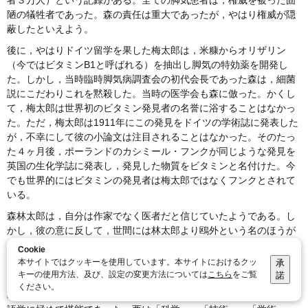
者３万人）という記録がある。全ての脚気患者は，権威を被った固
陋の犠牲者であった。森の責任は重大であったが，やはり権威が隠
蔽したといえよう。
後に，やはりドイツ留学を果した梅太郎は，米糠からオリザリン
（今ではビタミンB1と呼ばれる）を抽出し脚気の特効薬を開発し
た。しかし，当時臨時脚気病調査会の初代会長であった森は，細菌
説にこだわりこれを黙殺した。当時の医学会も森に倣った。かくし
て，梅太郎は世界初のビタミン発見者の名誉に浴することはなかっ
た。ただ，梅太郎は1911年にこの発見をドイツの学術誌に発表した
が，不幸にして彼の小論文は注目されることはなかった。そのたっ
た４ヶ月後，ポーランドのカシミール・フンクが同じような発見を
英国の生化学誌に発表し，発見した物質をビタミンと名付けた。今
でも世界的にはビタミンの発見者は梅太郎ではなくフンクとされて
いる。
森林太郎は，自分は作家でなく医者だと信じていたようである。し
かし，彼の意に反して，世間には林太郎より鴎外という名のほうが
よく知られるようになった。いづれにしても，彼の著業は，精魂込
Cookie
めて執筆を続けた漱石の域に到達しなかったのかも知れない（そう
本サイトではクッキーを使用しています。本サイトにおけるクッ
承
言えば，漱石も，高木と同じように，英国に留学したのだった）。
キーの使用方法、及び、設定の変更方法については
こちら
をご覧
諾
ください。
鴎外はしかし，若い頃の下宿先だった西周の影響を受けたせいか，