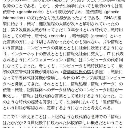
以降のことである。しかし，分子生物学においても最初のうちは遺
伝暗号（genetic code）という表現が好まれ，遺伝情報（genetic
information）の方はかなり抵抗感があったようである。 DNA の複
製に始まり，転写，翻訳過程の大筋が次々と解明されていったの
は，第２次世界大戦が終ってまだ１０年余りという時代で，戦時用
語としての暗号，暗号化（encode），暗号解読（decode）といっ
た言葉の方に，より馴じみ深かったからかも知れない。片や情報と
いう言葉は，コンピュータの発展とともに社会に浸透するようにな
り，インターネットの普及とともに情報化社会に突入し，IT に代表
されるようにインフォメーション（情報）はコンピュータの代名詞
になってしまった。奇しくも，コンピュータも戦時技術として，最
初の真空管式計算機が発明され（
齋藤成也氏の稿
を参照），戦後に
なって半導体式計算機が登場し，今日の IC チップ集積型コンピュー
タへと発展してきた。それとともに，情報処理，情報（データ）の
伝達・転送，記憶媒体へのデータ格納などのコンピュータ用語が一
般化し，「情報」は現代的な言葉として通用するようになった。こ
のような時代の趨勢を背景にして，生物学においても「遺伝情報」
という用語が容認され，定着するようになったと考えられる。
ここで１つ言えることは，上記のような現代的な意味での「情報」
はたかだか２０世紀後半に現われた比較的新しい概念だということ