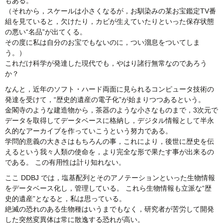
もある。
（それから，スケールは小さくなるが，お馴染みの某お宝鑑定TV番
組を見ていると，欠けたり，カビが生えていたりといった保存状態
の悪い“名品”が出てくる。
その度に私は自分のお宝でもないのに，つい溜息をついてしま
う。）
これだけ科学が発達した現代でも，やはり諸行無常なのであろう
か？
なんと，近年のソフト・ハード両面に見られるコンピュータ技術の
発達を受けて，“歴史的遺産の電子化”が始まりつつあるという。
金閣寺のような建造物から，茶器のような小さなものまで，3次元で
データを取得してデータベースに格納し，デジタル情報として半永
久的なアーカイブを作っていこうという努力である。
学問的意義の大きさはもちろんの事，これにより，後世に歴史を伝
えるという我々人類の使命を，より完全な形で果たす事が出来るの
である。 この有用性は計り知れない。
ここ DDBJ では，塩基配列とそのアノテーションといった生物情報
をデータベース化し，管理している。 これら生物情報も立派な“歴
史的遺産”となると，私は思っている。
絶滅の恐れのある生物種はいうまでもなく，研究者が苦労して開発
した突然変異体は常に散逸する恐れが高い。