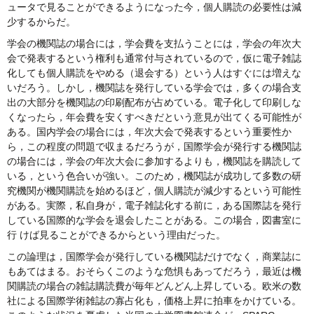
ュータで見ることができるようになった今，個人購読の必要性は減
少するからだ。
学会の機関誌の場合には，学会費を支払うことには，学会の年次大
会で発表するという権利も通常付与されているので，仮に電子雑誌
化しても個人購読をやめる（退会する）という人はすぐには増えな
いだろう。しかし，機関誌を発行している学会では，多くの場合支
出の大部分を機関誌の印刷配布が占めている。電子化して印刷しな
くなったら，年会費を安くすべきだという意見が出てくる可能性が
ある。国内学会の場合には，年次大会で発表するという重要性か
ら，この程度の問題で収まるだろうが，国際学会が発行する機関誌
の場合には，学会の年次大会に参加するよりも，機関誌を購読して
いる，という色合いが強い。このため，機関誌が成功して多数の研
究機関が機関購読を始めるほど，個人購読が減少するという可能性
がある。実際，私自身が，電子雑誌化する前に，ある国際誌を発行
している国際的な学会を退会したことがある。この場合，図書室に
行 けば見ることができるからという理由だった。
この論理は，国際学会が発行している機関誌だけでなく，商業誌に
もあてはまる。おそらくこのような危惧もあってだろう，最近は機
関購読の場合の雑誌購読費が毎年どんどん上昇している。欧米の数
社による国際学術雑誌の寡占化も，価格上昇に拍車をかけている。