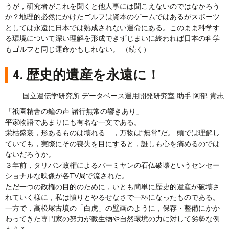
うが，研究者がこれを聞くと他人事には聞こえないのではなかろう
か？地理的必然にかけたゴルフは資本のゲームではあるがスポーツ
としては永遠に日本では熟成されない運命にある。このまま科学す
る環境について深い理解を形成できずじまいに終われば日本の科学
もゴルフと同じ運命かもしれない。 （続く）
4. 歴史的遺産を永遠に！
国立遺伝学研究所 データベース運用開発研究室 助手 阿部 貴志
「祇園精舎の鐘の声 諸行無常の響きあり」
平家物語であまりにも有名な一文である。
栄枯盛衰，形あるものは壊れる…，万物は“無常”だ。 頭では理解し
ていても，実際にその喪失を目にすると，誰しも心を痛めるのでは
ないだろうか。
３年前，タリバン政権によるバーミヤンの石仏破壊というセンセー
ショナルな映像が各TV局で流された。
ただ一つの政権の目的のために，いとも簡単に歴史的遺産が破壊さ
れていく様に，私は憤りとやるせなさで一杯になったものである。
一方で，高松塚古墳の「白虎」の壁画のように，保存・整備にかか
わってきた専門家の努力が微生物や自然環境の力に対して劣勢な例