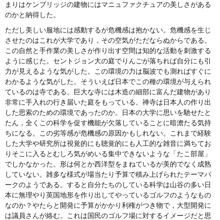
まりはケンブリッジの建物にはマニュファクチュアの美しさがある
のかと納得した。
ただし美しい服地には感動するが危機感は抱かない。危機感を生じ
させたのはこれが大学であり，その空気がただならぬからである。
この自然と手作業の美しさが作り出す空間は知的な活動を刺激する
ように感じた。セントジョン大の庭でりんごが落ちれば自分にも引
力が見えるような気がした。この環境の力は脳波でも測ればすぐに
わかるような気がした。そういえば日本でこの種の環境が与えられ
ているのは寺である。巨大な寺には木造の細部に富んだ建物があり
非常に手入れの行き届いた庭をもっている。禅寺は日本人の作り出
した思索のための環境であったのか。日本の大学に思いを馳せたと
たん，全くこの科学を促す機能が欠落していることに暗澹たる気持
ちになる。この劣等感が危機感の原因かもしれない。これまで経験
した大学や研究所は視覚的にも聴覚的にも人工的な雑音に満ちてお
りそこに入るとむしろ気がめいる集中できないような「たこ部屋」
でしかなかった。形は何とか西洋型をまねているが美的でなく成熟
していない。雑多な様式が場当たり予算で積み上げられたテーマパ
ークのようである。すると自分たちのしている科学は山谷の多い日
本に無理やり英国地形を作り出してやっているゴルフのようなもの
なのか？やたらと開発に予算がかかり利権がつき物で，大型開発に
は議員さんが絡む。これは国民のゴルフ場に対するイメージだと思