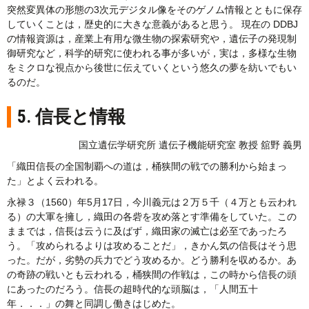
突然変異体の形態の3次元デジタル像をそのゲノム情報とともに保存
していくことは，歴史的に大きな意義があると思う。 現在の DDBJ
の情報資源は，産業上有用な微生物の探索研究や，遺伝子の発現制
御研究など，科学的研究に使われる事が多いが，実は，多様な生物
をミクロな視点から後世に伝えていくという悠久の夢を紡いでもい
るのだ。
5. 信長と情報
国立遺伝学研究所 遺伝子機能研究室 教授 舘野 義男
「織田信長の全国制覇への道は，桶狭間の戦での勝利から始まっ
た」とよく云われる。
永禄３（1560）年5月17日，今川義元は２万５千（４万とも云われ
る）の大軍を擁し，織田の各砦を攻め落とす準備をしていた。この
ままでは，信長は云うに及ばず，織田家の滅亡は必至であったろ
う。「攻められるよりは攻めることだ」，きかん気の信長はそう思
った。だが，劣勢の兵力でどう攻めるか。どう勝利を収めるか。あ
の奇跡の戦いとも云われる，桶狭間の作戦は，この時から信長の頭
にあったのだろう。信長の超時代的な頭脳は，「人間五十
年．．．」の舞と同調し働きはじめた。