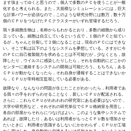
ます強まってゆくと思うので，個人で多数のＰＣを使うことが一般
化すると考えられる。また，大規模なシミュレーションには，巨大
な計算パワーが必須なので，このような研究分野には数万，数十万
個のＣＰＵをつなげたＰＣクラスターがいずれ登場するだろう。
我々多細胞生物は，名称からもわかるとおり，多数の細胞から成り
立っている。細胞は自立しているという点で，１個のＰＣと似てい
るが，ちゃんと分裂して２個になることは，現在のＰＣにはできな
い。そこで私は以下のようなシステムを夢想している。さすがに今
のＰＣに自己複製能力を求めることは不可能だが，少なくとも，故
障したり，ウイルスに感染したりしたら，それを自動的にどこかの
センターに連絡するシステムの開発は可能だろう。もちろん，ある
ＣＰＵが動かなくなったら，それ自身が通報することはできないか
ら，ＣＰＵが常時相互監視している必要がある。
故障なり，なんなりの問題が生じたことがわかったら，利用者であ
る我々の手をわずらわせることなく，新しいＣＰＵが配送される。
さらに，これらＣＰＵがわれわれの研究室にある必要はないので，
大学や研究所など，それぞれの研究単位でＣＰＵ格納室を用意し，
各自の部屋からそれらにつなげばよい。このような集中システムで
あれば，故障したり，あるいは利用者がもっとＣＰＵ数を増加させ
たいときに，利用者が意識するしないにかかわらず，ＣＰＵが工場