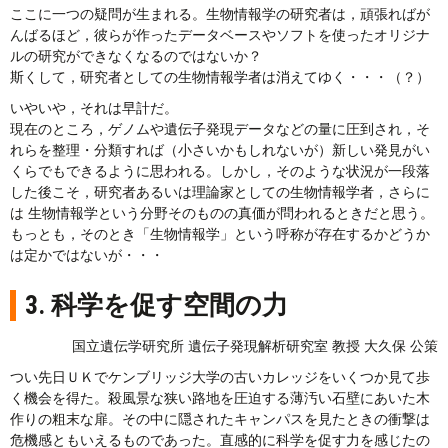
ここに一つの疑問が生まれる。生物情報学の研究者は，頑張ればが
んばるほど，彼らが作ったデータベースやソフトを使ったオリジナ
ルの研究ができなくなるのではないか？
斯くして，研究者としての生物情報学者は消えてゆく・・・（？）
いやいや，それは早計だ。
現在のところ，ゲノムや遺伝子発現データなどの量に圧到され，そ
れらを整理・分類すれば（小さいかもしれないが）新しい発見がい
くらでもできるように思われる。しかし，そのような状況が一段落
した後こそ，研究者あるいは理論家としての生物情報学者，さらに
は 生物情報学という分野そのものの真価が問われるときだと思う。
もっとも，そのとき「生物情報学」という呼称が存在するかどうか
は定かではないが・・・
3. 科学を促す空間の力
国立遺伝学研究所 遺伝子発現解析研究室 教授 大久保 公策
つい先日ＵＫでケンブリッジ大学の古いカレッジをいくつか見て歩
く機会を得た。殺風景な狭い路地を圧迫する薄汚い石壁にあいた木
作りの粗末な扉。その中に隠されたキャンパスを見たときの衝撃は
危機感ともいえるものであった。直感的に科学を促す力を感じたの