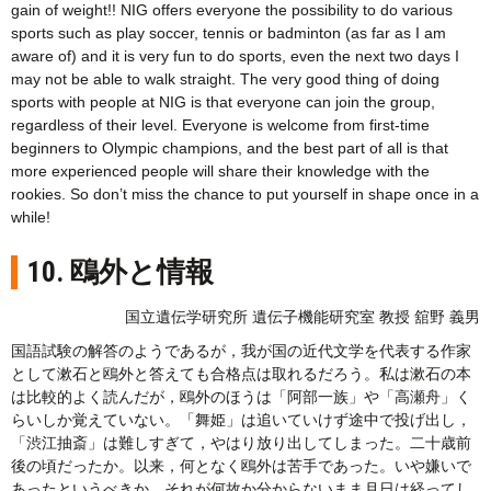
gain of weight!! NIG offers everyone the possibility to do various
sports such as play soccer, tennis or badminton (as far as I am
aware of) and it is very fun to do sports, even the next two days I
may not be able to walk straight. The very good thing of doing
sports with people at NIG is that everyone can join the group,
regardless of their level. Everyone is welcome from first-time
beginners to Olympic champions, and the best part of all is that
more experienced people will share their knowledge with the
rookies. So don’t miss the chance to put yourself in shape once in a
while!
10. 鴎外と情報
国立遺伝学研究所 遺伝子機能研究室 教授 舘野 義男
国語試験の解答のようであるが，我が国の近代文学を代表する作家
として漱石と鴎外と答えても合格点は取れるだろう。私は漱石の本
は比較的よく読んだが，鴎外のほうは「阿部一族」や「高瀬舟」く
らいしか覚えていない。「舞姫」は追いていけず途中で投げ出し，
「渋江抽斎」は難しすぎて，やはり放り出してしまった。二十歳前
後の頃だったか。以来，何となく鴎外は苦手であった。いや嫌いで
あったというべきか。それが何故か分からないまま月日は経ってし