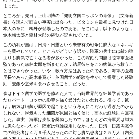
まった。
ところが，先日，上山明博の「発明立国ニッポンの肖像」（文春新
書）を読んで面白い事実に出会った。ビタミンを最初に見つけた日
本人の章に，鴎外が登場したのである。そこには，以下のような，
鈴木梅太郎と森林太郎の確執が記されていた。
この頃我が国は，日清・日露という未曾有の戦争に膨大なエネルギ
ーを費やしていた。ところがどういう訳か，陸軍の兵士には敵の弾
よりも脚気で亡くなる者が多かった。この深刻な問題は陸軍軍医総
監であった森林太郎を悩ませたが，結局彼らをこの病気から救うこ
とはできなかった。いや，救う方法はあったのである。海軍の医務
局長であった高木兼寛が，英国留学の経験を生かして提案した経験
則「麦飯や玄米を食べさせること」だった。
森はドイツ留学で医学を修めた人で，当時世界的な細菌学者であっ
たロバート・コッホの影響を強く受けたといわれる。従って，彼
は，病気は細菌が原因で起こるという考えにこだわり過ぎたのかも
しれない。脚気もまた細菌が原因と強く信じ，高木の経験則を無視
した。事実，海軍は麦飯を奨励したので，ほとんどの海軍兵は脚気
に患らなかったが，陸軍は無論採用しなかった。日清・日露両戦争
での戦死者は４万９千人だったのに対し脚気患者は２５万人（内死