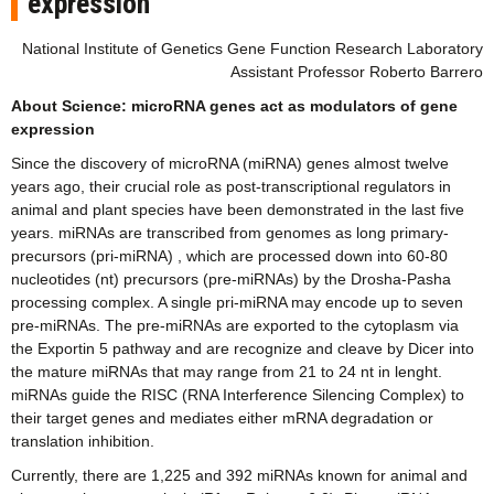
expression
National Institute of Genetics Gene Function Research Laboratory
Assistant Professor Roberto Barrero
About Science: microRNA genes act as modulators of gene
expression
Since the discovery of microRNA (miRNA) genes almost twelve
years ago, their crucial role as post-transcriptional regulators in
animal and plant species have been demonstrated in the last five
years. miRNAs are transcribed from genomes as long primary-
precursors (pri-miRNA) , which are processed down into 60-80
nucleotides (nt) precursors (pre-miRNAs) by the Drosha-Pasha
processing complex. A single pri-miRNA may encode up to seven
pre-miRNAs. The pre-miRNAs are exported to the cytoplasm via
the Exportin 5 pathway and are recognize and cleave by Dicer into
the mature miRNAs that may range from 21 to 24 nt in lenght.
miRNAs guide the RISC (RNA Interference Silencing Complex) to
their target genes and mediates either mRNA degradation or
translation inhibition.
Currently, there are 1,225 and 392 miRNAs known for animal and