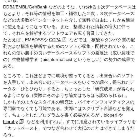
ている。
DDBJ/EMBL/GenBank などのような，いわゆる１次データベースは
もとより，それ等の情報を加工・補強した２次，３次データベース
などの大多数がインターネットを介して無料で自由に，しかも簡単
に使えるようになっている。また，整理された情報の増大に伴っ
て，それらを解析するソフトウェアも広く普及してきた。
たとえば，EMBOSSや
CCP4
などでは，核酸やタンパク質の配
列および構造を解析するためのソフトが収集・配付されている。こ
れらの使い勝手の良いデータベースやソフトの発展は（広い意味で
の）生物情報学者（bioinformaticist というらしい）の努力の成果で
ある。
ところで，これほどまでに環境が整ってくると，出来合いのソフト
を入手して，出来合いのデータベースをいくつか調べ，得られたデ
ータを「ひとひねり」すると，ちょっとした「研究成果」が得られ
るようになる（実際にそのような論文はちらほら認められる）。
しかもそのようなスタイルの研究は，バイオインフォマティクスの
専門家でなくても可能である。実際にはスクリプト言語などを覚え
て，ちょっとしたプログラムを書く必要があるが，bioperl や
bioruby
などを利用すれば，すでに用意されているライブラリを
「カットペースト」でつなぎ合わせて大抵のことはできてしまうだ
ろう。