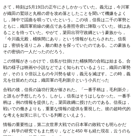
さて，時刻は5月19日の正午にさしかかっていた。義元は，今川軍
が織田の鷲頭と丸根の砦を攻め落としたことを聞いて機嫌をよく
し，陣中で謡曲を唄っていたという。この頃，信長は二千の軍勢と
ともに，織田軍前線の拠点である善照寺砦に陣取っていた。彼はあ
ることを待っていた。やがて，簗田出羽守政綱という豪族から，
「今川義元殿，桶狭間にあり」という情報がもたらされた。信長
は，密偵を送りこみ，敵の動きを探っていたのである。この豪族も
その密偵の一人だったのだろう。
この情報がきっかけで，信長が仕掛けた桶狭間の合戦は始まる。合
戦の様子は映画や小説などでよく知られているように，織田の軍勢
が，その１０倍以上もの今川勢を破り，義元を滅ぼす。この時，義
元を仕留めたのは，織田軍の毛利新介という小兵だった
合戦の後，信長の論功行賞が催された。「一番手柄は，毛利新介」
と誰もが予想したろう。しかし，信長はそうはしなかった。一番手
柄は，例の情報を提供した，簗田政綱に授けたのである。信長は，
戦いでの働きよりも，重要な情報の提供を重視した。彼の超時代的
な考えを如実に示している判断といえよう。
情報の重要性は，第二次世界大戦での日本軍の敗戦でも明らかだ
が，科学の研究でもまた然り，などと450 年も経た現在，云うのも