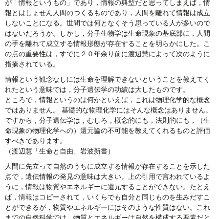
が「情報というもの」であり，情報の典型だと思ってしまえば，情
報とはしょせん人間のつくるものであり，人間を離れて情報は成立
しないことになる。世間では何となくそう思っている人が多いので
はないだろうか。しかし，分子生物学は生命現象の基底部に，人間
の手を離れて成立する情報形態が存在することを明らかにした。こ
の点の重要性は，すでに２０年余り前に渡辺慧によって次のように
指摘されている。
情報という観念なしには生命を理解できないということを教えてく
れたという意味では，分子遺伝学の功績は大したものです。
ところで，情報というのは何かといえば，これは物理化学的な概念
ではありません。 基礎的な物理化学にはそんな概念はありません。
ですから，分子遺伝学は，むしろ，概念的にも，法則的にも，（生
命現象の物理化学への）還元論の不可能を教えてくれるものと評価
すべきであります。
（渡辺慧「生命と自由」岩波新書）
人間に先立って自然のうちに成立する情報が存在することを示した
点で，遺伝情報の発見の意味は大きい。上の引用で言われているよ
うに，情報は物質やエネルギーに還元することができない。たとえ
ば，情報はコピーされて，いくらでも自分と同じものを生みだすこ
とができるが，物質やエネルギーにはそのような性質はない。これ
までの自然科学では，物質とエネルギーは自然を構成する要素だと