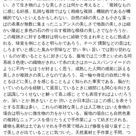
い。さて生き物のような美しさとは何かと考えると，「複雑なもの
に感じる好感」乱雑な複雑ではなく精緻な複雑，機能的であるが機
械的でないといえるかもしれない。自然の緑の美しさも小さな葉っ
ぱの表裏が無数に集まったニュアンスの美しさで地面の美しさは細
かい隆起と多色の石の作り出す複雑な模様の美しさでなかろうか。
この複雑さに対する嗜好は明らかに経験で生まれ年とともに熟成さ
れる。味覚を例にとると明らかであろう。チーズ 燻製などの昔はむ
しろまずいと感じた臭みや苦味など 甘い 辛い 旨い では割り切れな
い ものが老いるとともに好きになる。服地では三つ杢といわれる同
系統３色使いの織物がきれいで糸の太さはホームスパンツイードの
ように不均一なほうが好ましく思う。成熟した人間の感覚に訴える
美しさが複雑さの美しさなのであろう。花一輪や身近の自然に年を
とるほどに美しさを感じることもよく知られた事実である。脳がた
いていのものを経験して退屈しているときに細部にも関心を向ける
と認識しつくせないと解って喜ぶ感じ とでも表現すればよいだろう
か。深い とか 飽きない とか 渋い とか日本語にはこの感じを表そう
とする言葉は多い。これらの複雑な美しさは人工物とはいえ食物の
場合は明らかに微生物の力をかりている。服地の場合にも自然色素
の複雑なニュアンスを借りたうえで手作業によって紡ぎだされる。
建物も素材は土でありそれを手作業で積み上げ修復を繰り返すこと
で美しさが出ていることに気づいた。天然素材と手作業と手間。つ