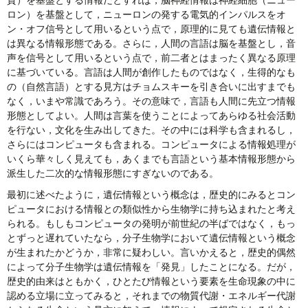
質）を基盤とする情報だとすれば，脳神経情報は神経細胞（ニュー
ロン）を基盤として，ニューロンの発する電気的インパルスをオ
ン・オフ信号として用いるという点で，原理的に見ても遺伝情報と
は異なる情報形態である。さらに，人間の言語は脳を基盤とし，音
声を信号として用いるという点で，前二者とはまったく異なる原理
に基づいている。言語は人間が創作したものではなく，生得的なも
の（自然言語）とする見方はチョムスキーを引き合いに出すまでも
なく，いまや常識であろう。その意味で，言語も人間に先立つ情報
形態としてよい。人間は言葉を使うことによってあらゆる社会活動
を行ない，文化を生み出してきた。その中には科学も含まれるし，
さらにはコンピュータも含まれる。コンピュータによる情報処理が
いくら華々しく見えても，あくまでも言語という基本情報形態から
派生した二次的な情報形態にすぎないのである。
最初に述べたように，遺伝情報という概念は，歴史的にみるとコン
ピュータにおける情報との類似性から生物学に持ち込まれたと考え
られる。もしもコンピュータの発明が前世紀の半ばではなく，もっ
とずっと遅れていたなら，分子生物学において遺伝情報という概念
が生まれたかどうか，非常に疑わしい。言いかえると，歴史的偶然
によって分子生物学は遺伝情報を「発見」したことになる。だが，
歴史的由来はともかく，ひとたび情報という要素を生命現象の中に
認める立場に立ってみると，それまでの物質代謝・エネルギー代謝