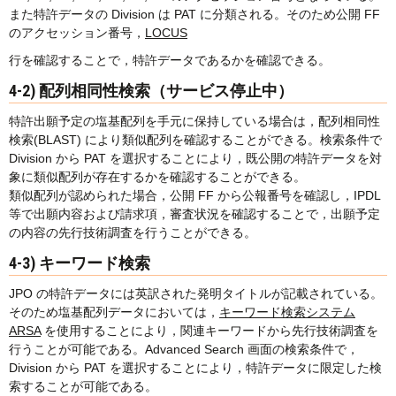
また特許データの Division は PAT に分類される。そのため公開 FF
のアクセッション番号，
LOCUS
行を確認することで，特許データであるかを確認できる。
4-2) 配列相同性検索（サービス停止中）
特許出願予定の塩基配列を手元に保持している場合は，配列相同性
検索(BLAST) により類似配列を確認することができる。検索条件で
Division から PAT を選択することにより，既公開の特許データを対
象に類似配列が存在するかを確認することができる。
類似配列が認められた場合，公開 FF から公報番号を確認し，IPDL
等で出願内容および請求項，審査状況を確認することで，出願予定
の内容の先行技術調査を行うことができる。
4-3) キーワード検索
JPO の特許データには英訳された発明タイトルが記載されている。
そのため塩基配列データにおいては，
キーワード検索システム
ARSA
を使用することにより，関連キーワードから先行技術調査を
行うことが可能である。Advanced Search 画面の検索条件で，
Division から PAT を選択することにより，特許データに限定した検
索することが可能である。