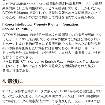
また PATOME@Korea では，韓国特許配列の塩基配列，アミノ酸配
列を対象にした相同性検索サービスも提供している。しかしながら
PATOME@Korea で提供している特許公報の本文は韓国語となって
いるため，何らかの方法で翻訳して内容を確認する必要がある。
[ Korea Intellectual Property Rights Information
Service（KIPRIS）]
PATOME@Korea では特許公報本文が韓国語でのみ参照が可能であ
ったが，KIPRIS が提供している KPA の検索では特許公報のフロン
トページおよび要約が英文にて参照可能である。そのため特許公報
の出願内容を把握したい場合には有用である。KPA は，キーワー
ド，公報番号（出願番号，公開番号），出願人，発明者により検索
を行うことができる。
さらに K2E-PAT（Korean to English Patent Automatic Translation）
においては，有料であるが特許公報全文を機械翻訳された英文にて
参照が可能である。
4. 最後に
KIPO が保持する特許データの多くが，DDBJ からの公開に至ってい
ないのが現状である。そのため今回のコラムでは，KIPO 関連機関
での特許データの検索方法についても言及した。現在，DDBJ では