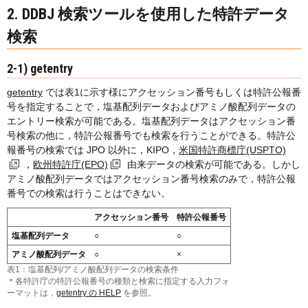
2. DDBJ 検索ツールを使用した特許データ
検索
2-1) getentry
getentry
では表1に示す様にアクセッション番号もしくは特許公報番
号を指定することで，塩基配列データおよびアミノ酸配列データの
エントリー検索が可能である。塩基配列データはアクセッション番
号検索の他に，特許公報番号でも検索を行うことができる。特許公
報番号の検索では JPO 以外に，KIPO，
米国特許商標庁(USPTO)
，
欧州特許庁(EPO)
由来データの検索が可能である。しかし
アミノ酸配列データではアクセッション番号検索のみで，特許公報
番号での検索は行うことはできない。
アクセッション番号
特許公報番号
塩基配列データ
○
○
アミノ酸配列データ
○
×
表1：塩基配列/アミノ酸配列データの検索条件
＊各特許庁の特許公報番号の種類と検索に指定する入力フォ
ーマットは，
getentry の HELP
を参照。