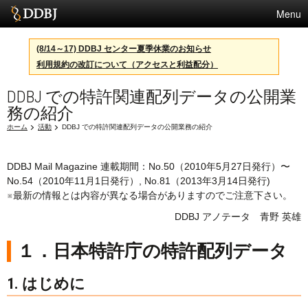
Menu
サービス
(8/14～17) DDBJ センター夏季休業のお知らせ
利用規約の改訂について（アクセスと利益配分）
スパコン
DDBJ での特許関連配列データの公開業
統計
務の紹介
活動
ホーム
活動
DDBJ での特許関連配列データの公開業務の紹介
センターについて
DDBJ Mail Magazine 連載期間：No.50（2010年5月27日発行）〜
No.54（2010年11月1日発行）, No.81（2013年3月14日発行)
※最新の情報とは内容が異なる場合がありますのでご注意下さい。
利用規約
DDBJ アノテータ 青野 英雄
問合せ
１．日本特許庁の特許配列データ
English
1. はじめに