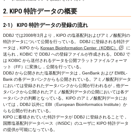
2. KIPO 特許データの概要
2-1） KIPO 特許データの登録の流れ
DDBJ では2008年3月より，KIPO の塩基配列およびアミノ酸配列の
特許データについて公開を行っている。 DDBJ に登録される特許デ
ータは，KIPO から
Korean Bioinformation Center（KOBIC）
に
送られ，KOBIC で DDBJ への登録ファイルが作成される。DDBJ で
は KOBIC から送付されるデータを公開フラットファイルフォーマ
ット（FF）に変換し，公開を行っている。
DDBJ から公開された塩基配列データは，GenBank および EMBL-
Bank の各データバンクからも公開されている。アミノ酸配列データ
においては登録されたデータバンクから公開が行われるが，他デー
タバンクから公開されたアミノ酸配列データの公開においては各デ
ータバンクの判断となっている。KIPO のアミノ酸配列データにお
いては，DDBJ 以外に EBI（European Bioinformatics Institute）か
らも公開が行われている。
KIPO に蓄積されていた特許データが DDBJ に登録されることで，
国際塩基配列データベース（INSDC）のユーザに KIPO 特許データ
の提供が可能になっている。