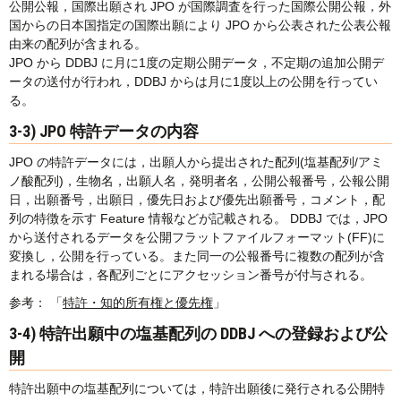
公開公報，国際出願され JPO が国際調査を行った国際公開公報，外
国からの日本国指定の国際出願により JPO から公表された公表公報
由来の配列が含まれる。
JPO から DDBJ に月に1度の定期公開データ，不定期の追加公開デ
ータの送付が行われ，DDBJ からは月に1度以上の公開を行ってい
る。
3-3) JPO 特許データの内容
JPO の特許データには，出願人から提出された配列(塩基配列/アミ
ノ酸配列)，生物名，出願人名，発明者名，公開公報番号，公報公開
日，出願番号，出願日，優先日および優先出願番号，コメント，配
列の特徴を示す Feature 情報などが記載される。 DDBJ では，JPO
から送付されるデータを公開フラットファイルフォーマット(FF)に
変換し，公開を行っている。また同一の公報番号に複数の配列が含
まれる場合は，各配列ごとにアクセッション番号が付与される。
参考： 「
特許・知的所有権と優先権
」
3-4) 特許出願中の塩基配列の DDBJ への登録および公
開
特許出願中の塩基配列については，特許出願後に発行される公開特