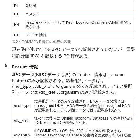
PI
発明者
CC
コメント
Feature ヘッダーとして Key Location/Qualifiers の固定値が記
FH
載される
FT
Feature 情報
表2：COMMENT 情報の各行の説明
現在受け付けている JPO データでは記載されていないが、国際
特許分類(IPC) を記載する PC 行がある。
Feature 情報
JPO データ(KIPO データも含) の Feature 情報は，source
feature のみが記載される。塩基配列データは，
/mol_type，/db_xref，/organism のみが記載され，アミノ酸配
列データでは /db_xref，/organism のみが記載される。
塩基配列データのみで記載され，DNA データの場合は
/mol_type
unassigned DNA，RNA データの場合はunassigned RNA
が記載される。アミノ酸データでは，記載されない。
taxon: の後ろに Unified Taxonomy Database での生物名の
/db_xref
ID(Taxonomy ID) が記載される。
④COMMENT の OS 行の JPO ファイルの生物名から，
/organism
Unified Taxonomy Database の生物名に変換が行われた生