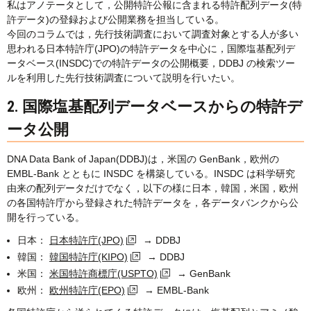
私はアノテータとして，公開特許公報に含まれる特許配列データ(特
許データ)の登録および公開業務を担当している。
今回のコラムでは，先行技術調査において調査対象とする人が多い
思われる日本特許庁(JPO)の特許データを中心に，国際塩基配列デ
ータベース(INSDC)での特許データの公開概要，DDBJ の検索ツー
ルを利用した先行技術調査について説明を行いたい。
2. 国際塩基配列データベースからの特許デ
ータ公開
DNA Data Bank of Japan(DDBJ)は，米国の GenBank，欧州の
EMBL-Bank とともに INSDC を構築している。INSDC は科学研究
由来の配列データだけでなく，以下の様に日本，韓国，米国，欧州
の各国特許庁から登録された特許データを，各データバンクから公
開を行っている。
日本：
日本特許庁(JPO)
→ DDBJ
韓国：
韓国特許庁(KIPO)
→ DDBJ
米国：
米国特許商標庁(USPTO)
→ GenBank
欧州：
欧州特許庁(EPO)
→ EMBL-Bank