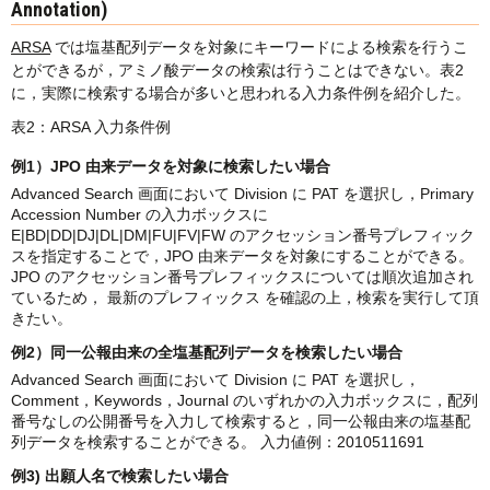
Annotation)
ARSA
では塩基配列データを対象にキーワードによる検索を行うこ
とができるが，アミノ酸データの検索は行うことはできない。表2
に，実際に検索する場合が多いと思われる入力条件例を紹介した。
表2：ARSA 入力条件例
例1）JPO 由来データを対象に検索したい場合
Advanced Search 画面において Division に PAT を選択し，Primary
Accession Number の入力ボックスに
E|BD|DD|DJ|DL|DM|FU|FV|FW のアクセッション番号プレフィック
スを指定することで，JPO 由来データを対象にすることができる。
JPO のアクセッション番号プレフィックスについては順次追加され
ているため， 最新のプレフィックス を確認の上，検索を実行して頂
きたい。
例2）同一公報由来の全塩基配列データを検索したい場合
Advanced Search 画面において Division に PAT を選択し，
Comment，Keywords，Journal のいずれかの入力ボックスに，配列
番号なしの公開番号を入力して検索すると，同一公報由来の塩基配
列データを検索することができる。 入力値例：2010511691
例3) 出願人名で検索したい場合