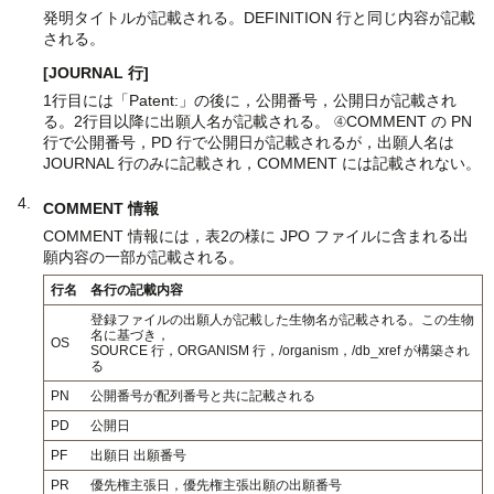
発明タイトルが記載される。DEFINITION 行と同じ内容が記載
される。
[JOURNAL 行]
1行目には「Patent:」の後に，公開番号，公開日が記載され
る。2行目以降に出願人名が記載される。 ④COMMENT の PN
行で公開番号，PD 行で公開日が記載されるが，出願人名は
JOURNAL 行のみに記載され，COMMENT には記載されない。
COMMENT 情報
COMMENT 情報には，表2の様に JPO ファイルに含まれる出
願内容の一部が記載される。
行名
各行の記載内容
登録ファイルの出願人が記載した生物名が記載される。この生物
名に基づき，
OS
SOURCE 行，ORGANISM 行，/organism，/db_xref が構築され
る
PN
公開番号が配列番号と共に記載される
PD
公開日
PF
出願日 出願番号
PR
優先権主張日，優先権主張出願の出願番号