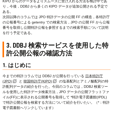
KIPO からのデータをよりスムーズに受け入れる方法を検討中であ
り，今後，DDBJ から多くの KIPO データが追加公開される予定で
ある。
次回以降のコラムでは JPO 特許データの公開 FF の構造，各特許庁
の公報番号による getentry での検索方法，JPO の公開 FF から公報
番号を取得し公開特許公報を参照するまでの検索手順について説明
を行う予定である。
3. DDBJ 検索サービスを使用した特
許公開公報の確認方法
1. はじめに
今までの特許コラムでは DDBJ が公開を行っている
日本特許庁
(JPO)
と
韓国特許庁(KIPO)
の塩基配列とアミノ酸配列の特
許配列データの紹介を行った。今回のコラムでは，DDBJ 検索ツー
ルを使用した特許データ検索方法，JPO データの公開フラットファ
イル(FF)に表示される公開番号を取得して
*
特許電子図書館(IPDL)
で特許公開公報を検索する方法について紹介を行いたい。（*：特許
電子図書館へリンクしています）