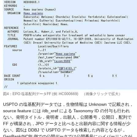
図4：EPO 塩基配列データFF (例: HC000669) （画像クリックで拡大）
USPTO の塩基配列データでは，生物情報は Unknown で記載され，
source feature には /db_xref による Taxonomy ID の付与も行われ
ない。発明タイトル，発明者，出願人，公開番号，公開日，配列で
FF が構築され，JPO データと比べると出願内容に関する情報が少
ない。図5は DDBJ で USPTO データを検索した内容となるが，
GenBank/NCBI 側での公開データでは公開番号にハイパーリンクが