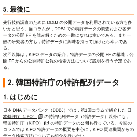
5. 最後に
先行技術調査のために DDBJ の公開データを利用されている方も多
いかと思う。当コラムが，DDBJ での特許データの調査および各デ
ータの公開 FF を読み解くための一助になれば幸いである。また一
般の研究者の方も，特許データに興味を持って頂けたら幸いであ
る。
次回以降は，KIPO データの紹介，特許データの公開 FF の構造，公
開 FF からの公開特許公報の検索方法について説明を行う予定であ
る。
2. 韓国特許庁の特許配列データ
1. はじめに
日本 DNA データバンク（DDBJ）では，第1回コラムで紹介した
日
本特許庁（JPO）
の特許配列データ（特許データ）以外にも，
韓国特許庁（KIPO）
の特許データの公開も行っている。今回の
コラムでは KIPO 特許データの概要を中心に，KIPO 関連機関からの
データ検索方法についても紹介を行いたい。