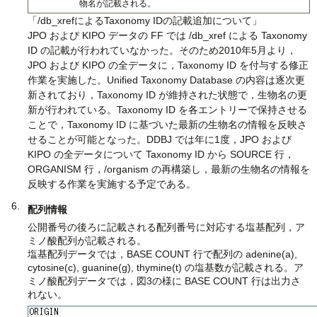
物名が記載される。
「/db_xrefによるTaxonomy IDの記載追加について」
JPO および KIPO データの FF では /db_xref による Taxonomy
ID の記載が行われていなかった。そのため2010年5月より，
JPO および KIPO の全データに，Taxonomy ID を付与する修正
作業を実施した。Unified Taxonomy Database の内容は逐次更
新されており，Taxonomy ID が維持された状態で，生物名の更
新が行われている。Taxonomy ID を各エントリーで保持させる
ことで，Taxonomy ID に基づいた最新の生物名の情報を反映さ
せることが可能となった。DDBJ では年に1度，JPO および
KIPO の全データについて Taxonomy ID から SOURCE 行，
ORGANISM 行，/organism の再構築し，最新の生物名の情報を
反映する作業を実施する予定である。
配列情報
公開番号の後ろに記載される配列番号に対応する塩基配列，ア
ミノ酸配列が記載される。
塩基配列データでは，BASE COUNT 行で配列の adenine(a),
cytosine(c), guanine(g), thymine(t) の塩基数が記載される。ア
ミノ酸配列データでは，図3の様に BASE COUNT 行は出力さ
れない。