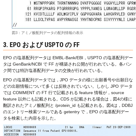
図3：アミノ酸配列データの配列情報の表示
3. EPO および USPTO の FF
EPO の塩基配列データは EMBL-Bank/EBI，USPTO の塩基配列デー
タは GenBank/NCBI で FF が構築され公開が行われている。各バン
ク間では特許塩基配列データの交換が行われている。
EPO の塩基配列データでは，JPO データの様に出願番号や出願日な
どの出願情報について多くは反映されていない。しかし JPO データ
では COMMENT の FT 行で記載される feature 情報が，source
feature 以外にも記載される。CDS が記載される場合は，図4の様に
翻訳されたアミノ酸配列と /protein_id も記載される。図4は，DDBJ
のエントリー検索ツールである getentry で，EPO の塩基配列デー
タを検索した内容を示した。