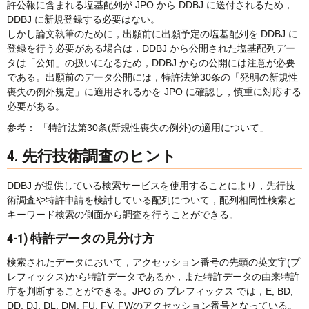
許公報に含まれる塩基配列が JPO から DDBJ に送付されるため，
DDBJ に新規登録する必要はない。
しかし論文執筆のために，出願前に出願予定の塩基配列を DDBJ に
登録を行う必要がある場合は，DDBJ から公開された塩基配列デー
タは「公知」の扱いになるため，DDBJ からの公開には注意が必要
である。出願前のデータ公開には，特許法第30条の「発明の新規性
喪失の例外規定」に適用されるかを JPO に確認し，慎重に対応する
必要がある。
参考： 「特許法第30条(新規性喪失の例外)の適用について」
4. 先行技術調査のヒント
DDBJ が提供している検索サービスを使用することにより，先行技
術調査や特許申請を検討している配列について，配列相同性検索と
キーワード検索の側面から調査を行うことができる。
4-1) 特許データの見分け方
検索されたデータにおいて，アクセッション番号の先頭の英文字(プ
レフィックス)から特許データであるか，また特許データの由来特許
庁を判断することができる。JPO の プレフィックス では，E, BD,
DD, DJ, DL, DM, FU, FV, FWのアクセッション番号となっている。