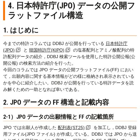
4. 日本特許庁(JPO) データの公開フ
ラットファイル構造
1. はじめに
今までの特許コラムでは DDBJ が公開を行っている
日本特許庁
(JPO)
と
韓国特許庁(KIPO)
の塩基配列とアミノ酸配列の特
許配列データの紹介，DDBJ 検索ツールを使用した特許公開公報(公
開公報) の検索方法の紹介を行った。
今回のコラムでは JPO データの公開フラットファイル(FF) におい
て，出願内容に関する基本情報がどの様に格納され表示されている
かを中心に紹介したい。DDBJ が公開を行っている特許データを読
み解くための一助となれば幸いである。
2. JPO データの FF 構造と記載内容
2-1）JPO データの出願情報と FF の記載箇所
JPO では出願人が作成した
配列表(ST25)
を加工し，DDBJ 登録
用ファイル(JPO ファイル) が作成している。DDBJ では JPO から送