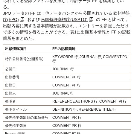
られてくる登録ファイルを変換し，特許データ FF を構築してい
る。
JPO データの FF は，他データバンクから公開されている
欧州特許
庁(EPO)
および
米国特許商標庁(USPTO)
の FF と比べて，
出願内容に関する基本情報が記載され，エントリーを参照しただけ
で多くの情報を得ることができる。表1に出願基本情報と FF の記載
箇所をまとめた。
出願情報項目
FF の記載箇所
KEYWORDS 行, JOURNAL 行, COMMENT PN
特許公開番号(公開番号)
行
公開日
JOURNAL 行
出願番号
COMMENT PF 行
出願日
COMMENT PF 行
出願人
JOURNAL 行
発明者
REFERENCE AUTHORS 行, COMMENT PI 行
発明タイトル
DEFINITION 行, REFERENCE TITLE 行
優先権主張出願の出願番号
COMMENT PR 行
優先権主張日
COMMENT PR 行
Feature情報
COMMENT FT 行