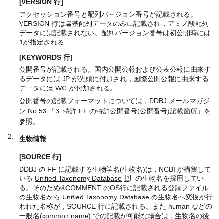
[VERSION 行]
アクセッション番号と配列バージョン番号が記載される。
VERSION 行は塩基配列データのみに記載され，アミノ酸配列
データには記載されない。配列バージョン番号は初公開時には
1が指定される。
[KEYWORDS 行]
公開番号が記載される。国内公開公報および公表公報に由来す
るデータには JP が先頭に付加され，国際公開公報に由来する
データには WO が付加される。
公開番号の記載フォーマットについては，DDBJ メールマガジ
ン No.53 「
3. 特許 FF の特許公開番号(公開番号)記載箇所
」を
参照。
生物情報
[SOURCE 行]
DDBJ の FF に記載する生物学名(生物名)は，NCBI が構築して
いる
Unified Taxonomy Database
の生物名を採用してい
る。そのため④COMMENT のOS行に記載される登録ファイル
の生物名から Unified Taxonomy Database の生物名へ変換が行
われた名称が，SOURCE 行に記載される。また human などの
一般名(common name) での記載が可能な場合は，生物名の後