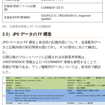
生物名(登録ファイル記載
COMMENT OS 行
値)
SOURCE 行, ORGANISM 行, /organism
生物名(DDBJ変換時)
qualifier
表1：出願基本情報と FF での記載箇所
2-2）JPO データの FF 構造
JPO データの FF 構造と各項目の記載内容について，塩基配列デー
タと記載内容の対応関係を図1で示し，6つの部分に分けて解説し
た。
公開公報のフロントページに記載される出願基本情報は，
③REFERENCE 情報および ④COMMENT 情報を参照することで，
把握が可能である。アミノ酸配列データについては，各項目で解説
した。