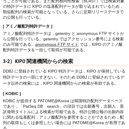
うことが可能である。また配列相同性検索（BLAST）では検索対象
の特許データに KIPO の塩基配列データが取り込まれているため，
類似配列の検索が可能となっている。さらに定期リリースデータで
の公開も行っている。
[ アミノ酸配列特許データ ]
アミノ酸配列特許データは，getentry と anonymous FTP サイトか
ら公開を行っている。getentry ではアクセッション番号による検索
のみ可能である。
anonymous FTP サイト
では，KIPO のアミノ酸
配列特許データを一括して取得が可能である。
3-2）KIPO 関連機関からの検索
DDBJ に登録されている KIPO 特許データは，KIPO が保持している
特許データの一部にすぎない。そのため DDBJ に登録されているデ
ータ以外の検索には，KIPO 関連機関からの検索が有効である。
[ KOBIC ]
KOBIC が提供する PATOME@Korea は韓国特許配列データベース
であり，「PatSeq DB search」の項目では出願番号，出願人，英
訳発明タイトルによる検索が可能である。特許公開公報の出願内容
に関わる塩基配列，アミノ酸配列を参照することができるため，配
列の取得もしくは参照したい場合には PATOME@Korea が有用であ
る。