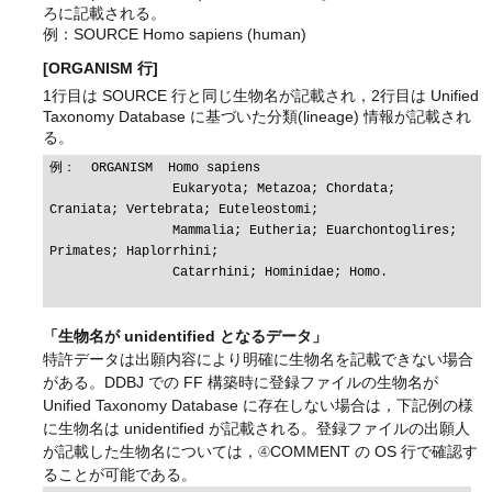
ろに記載される。
例：SOURCE Homo sapiens (human)
[ORGANISM 行]
1行目は SOURCE 行と同じ生物名が記載され，2行目は Unified
Taxonomy Database に基づいた分類(lineage) 情報が記載され
る。
例：  ORGANISM  Homo sapiens

                Eukaryota; Metazoa; Chordata; 
Craniata; Vertebrata; Euteleostomi;

                Mammalia; Eutheria; Euarchontoglires; 
Primates; Haplorrhini;

                Catarrhini; Hominidae; Homo.

「生物名が unidentified となるデータ」
特許データは出願内容により明確に生物名を記載できない場合
がある。DDBJ での FF 構築時に登録ファイルの生物名が
Unified Taxonomy Database に存在しない場合は，下記例の様
に生物名は unidentified が記載される。登録ファイルの出願人
が記載した生物名については，④COMMENT の OS 行で確認す
ることが可能である。