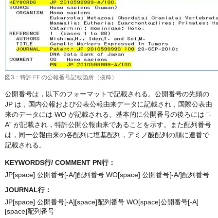
図3：特許 FF の公報番号記載箇所（抜粋）
公開番号は，以下のフォーマットで記載される。公開番号の先頭の
JP は，国内公報および公表公報由来データに記載され，国際公表由
来のデータには WO が記載される。基本的に公開番号の後ろには ”-
A” が記載され，特許公開公報由来であることを示す。また配列番号
は，同一公報由来の各配列に塩基配列，アミノ酸配列の順に連番で
記載される。
KEYWORDS行/ COMMENT PN行：
JP[space] 公開番号[-A/]配列番号 WO[space] 公開番号[-A/]配列番号
JOURNAL行：
JP[space] 公開番号[-A][space]配列番号 WO[space]公開番号[-A]
[space]配列番号