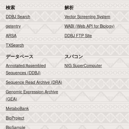
検索
解析
DDBJ Search
Vector Screening System
getentry
WABI (Web API for Biology)
ARSA
DDBJ FTP Site
TXSearch
データベース
スパコン
Annotated/Assembled
NIG SuperComputer
Sequences (DDBJ)
Sequence Read Archive (DRA)
Genomic Expression Archive
(GEA)
MetaboBank
BioProject
BioSample