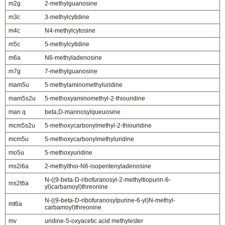
m2g
2-methylguanosine
m3c
3-methylcytidine
m4c
N4-methylcytosine
m5c
5-methylcytidine
m6a
N6-methyladenosine
m7g
7-methylguanosine
mam5u
5-methylaminomethyluridine
mam5s2u
5-methoxyaminomethyl-2-thiouridine
man q
beta,D-mannosylqueuosine
mcm5s2u
5-methoxycarbonylmethyl-2-thiouridine
mcm5u
5-methoxycarbonylmethyluridine
mo5u
5-methoxyuridine
ms2i6a
2-methylthio-N6-isopentenyladenosine
N-((9-beta-D-ribofuranosyl-2-methyltiopurin-6-
ms2t6a
yl)carbamoyl)threonine
N-((9-beta-D-ribofuranosylpurine-6-yl)N-methyl-
mt6a
carbamoyl)threonine
mv
uridine-5-oxyacetic acid methylester