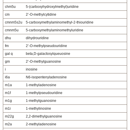
chm5u
5-(carboxyhydroxylmethyl)uridine
cm
2’-O-methylcytidine
cmnm5s2u
5-carboxymethylaminomethyl-2-thiouridine
cmnm5u
5-carboxymethylaminomethyluridine
dhu
dihydrouridine
fm
2’-O-methylpseudouridine
gal q
beta,D-galactosylqueuosine
gm
2’-O-methylguanosine
i
inosine
i6a
N6-isopentenyladenosine
m1a
1-methyladenosine
m1f
1-methylpseudouridine
m1g
1-methylguanosine
m1i
1-methylinosine
m22g
2,2-dimethylguanosine
m2a
2-methyladenosine