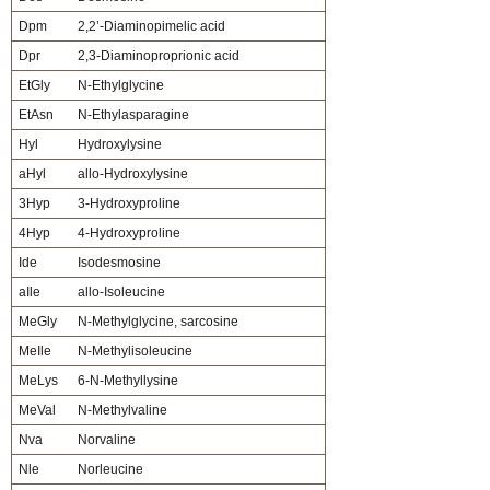
Dpm
2,2’-Diaminopimelic acid
Dpr
2,3-Diaminoproprionic acid
EtGly
N-Ethylglycine
EtAsn
N-Ethylasparagine
Hyl
Hydroxylysine
aHyl
allo-Hydroxylysine
3Hyp
3-Hydroxyproline
4Hyp
4-Hydroxyproline
Ide
Isodesmosine
aIle
allo-Isoleucine
MeGly
N-Methylglycine, sarcosine
MeIle
N-Methylisoleucine
MeLys
6-N-Methyllysine
MeVal
N-Methylvaline
Nva
Norvaline
Nle
Norleucine