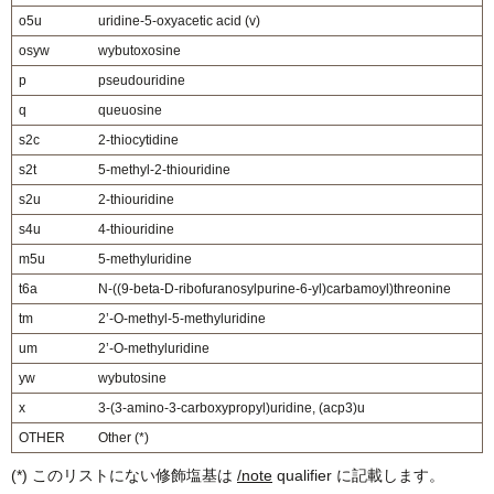
o5u
uridine-5-oxyacetic acid (v)
osyw
wybutoxosine
p
pseudouridine
q
queuosine
s2c
2-thiocytidine
s2t
5-methyl-2-thiouridine
s2u
2-thiouridine
s4u
4-thiouridine
m5u
5-methyluridine
t6a
N-((9-beta-D-ribofuranosylpurine-6-yl)carbamoyl)threonine
tm
2’-O-methyl-5-methyluridine
um
2’-O-methyluridine
yw
wybutosine
x
3-(3-amino-3-carboxypropyl)uridine, (acp3)u
OTHER
Other (*)
(*) このリストにない修飾塩基は
/note
qualifier に記載します。