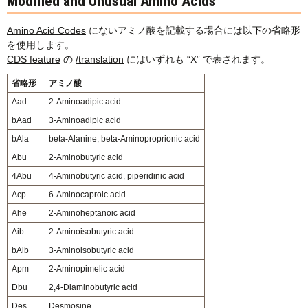
Modified and Unusual Amino Acids
Amino Acid Codes
にないアミノ酸を記載する場合には以下の省略形
を使用します。
CDS feature
の
/translation
にはいずれも “X” で表されます。
省略形
アミノ酸
Aad
2-Aminoadipic acid
bAad
3-Aminoadipic acid
bAla
beta-Alanine, beta-Aminoproprionic acid
Abu
2-Aminobutyric acid
4Abu
4-Aminobutyric acid, piperidinic acid
Acp
6-Aminocaproic acid
Ahe
2-Aminoheptanoic acid
Aib
2-Aminoisobutyric acid
bAib
3-Aminoisobutyric acid
Apm
2-Aminopimelic acid
Dbu
2,4-Diaminobutyric acid
Des
Desmosine