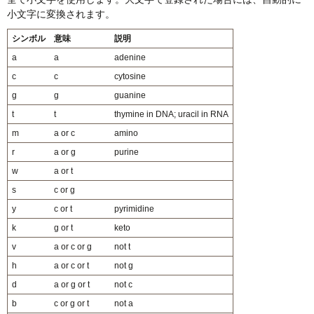
小文字に変換されます。
シンボル
意味
説明
a
a
adenine
c
c
cytosine
g
g
guanine
t
t
thymine in DNA; uracil in RNA
m
a or c
amino
r
a or g
purine
w
a or t
s
c or g
y
c or t
pyrimidine
k
g or t
keto
v
a or c or g
not t
h
a or c or t
not g
d
a or g or t
not c
b
c or g or t
not a