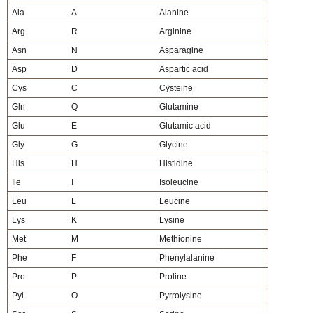
Ala
A
Alanine
Arg
R
Arginine
Asn
N
Asparagine
Asp
D
Aspartic acid
Cys
C
Cysteine
Gln
Q
Glutamine
Glu
E
Glutamic acid
Gly
G
Glycine
His
H
Histidine
Ile
I
Isoleucine
Leu
L
Leucine
Lys
K
Lysine
Met
M
Methionine
Phe
F
Phenylalanine
Pro
P
Proline
Pyl
O
Pyrrolysine