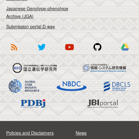
Japanese Genotype-phenotype
Archive (JGA)
Submission portal D-way
Policies and Disclaimers
News