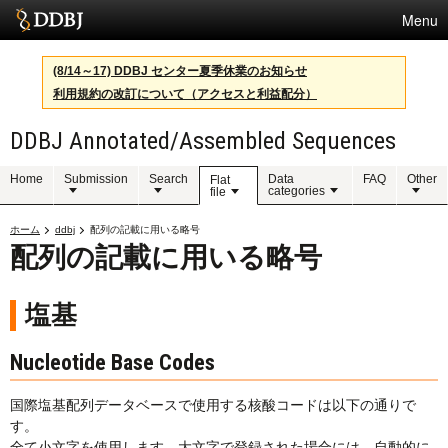
Menu
サービス
(8/14～17) DDBJ センター夏季休業のお知らせ
利用規約の改訂について（アクセスと利益配分）
スパコン
DDBJ Annotated/Assembled Sequences
統計
活動
Home
Submission
Search
Data
FAQ
Other
Flat
categories
file
センターについて
ホーム
ddbj
配列の記載に用いる略号
配列の記載に用いる略号
利用規約
塩基
問合せ
Nucleotide Base Codes
English
国際塩基配列データベースで使用する核酸コードは以下の通りで
す。
全て小文字を使用します。大文字で登録された場合には、自動的に