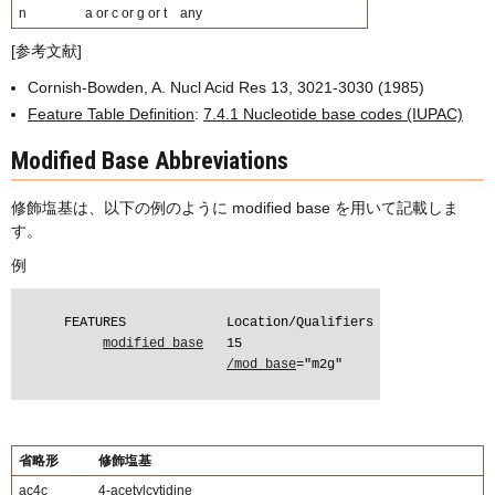
n
a or c or g or t
any
[参考文献]
Cornish-Bowden, A. Nucl Acid Res 13, 3021-3030 (1985)
Feature Table Definition
:
7.4.1 Nucleotide base codes (IUPAC)
Modified Base Abbreviations
修飾塩基は、以下の例のように modified base を用いて記載しま
す。
例
      FEATURES             Location/Qualifiers

modified_base
   15

/mod_base
="m2g"

省略形
修飾塩基
ac4c
4-acetylcytidine