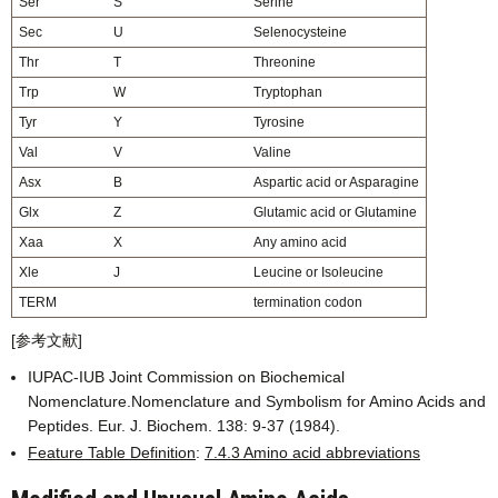
Ser
S
Serine
Sec
U
Selenocysteine
Thr
T
Threonine
Trp
W
Tryptophan
Tyr
Y
Tyrosine
Val
V
Valine
Asx
B
Aspartic acid or Asparagine
Glx
Z
Glutamic acid or Glutamine
Xaa
X
Any amino acid
Xle
J
Leucine or Isoleucine
TERM
termination codon
[参考文献]
IUPAC-IUB Joint Commission on Biochemical
Nomenclature.Nomenclature and Symbolism for Amino Acids and
Peptides. Eur. J. Biochem. 138: 9-37 (1984).
Feature Table Definition
:
7.4.3 Amino acid abbreviations