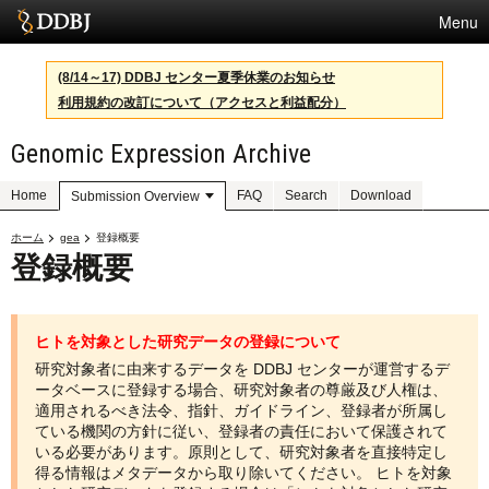
Menu
サービス
(8/14～17) DDBJ センター夏季休業のお知らせ
利用規約の改訂について（アクセスと利益配分）
スパコン
Genomic Expression Archive
統計
活動
Home
FAQ
Search
Download
Submission Overview
センターについて
ホーム
gea
登録概要
登録概要
利用規約
ヒトを対象とした研究データの登録について
問合せ
研究対象者に由来するデータを DDBJ センターが運営するデ
ータベースに登録する場合、研究対象者の尊厳及び人権は、
適用されるべき法令、指針、ガイドライン、登録者が所属し
English
ている機関の方針に従い、登録者の責任において保護されて
いる必要があります。原則として、研究対象者を直接特定し
得る情報はメタデータから取り除いてください。 ヒトを対象