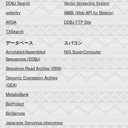
DDBJ Search
Vector Screening System
getentry
WABI (Web API for Biology)
ARSA
DDBJ FTP Site
TXSearch
データベース
スパコン
Annotated/Assembled
NIG SuperComputer
Sequences (DDBJ)
Sequence Read Archive (DRA)
Genomic Expression Archive
(GEA)
MetaboBank
BioProject
BioSample
Japanese Genotype-phenotype