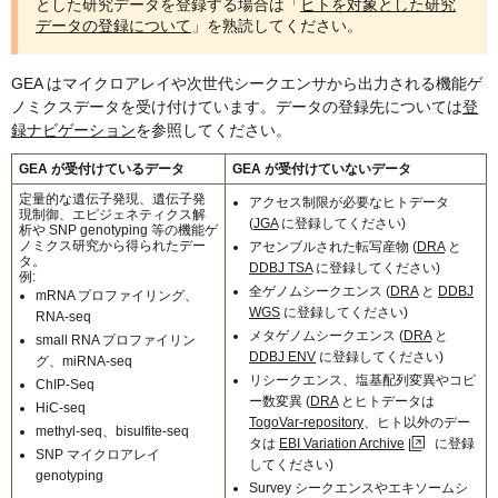
とした研究データを登録する場合は「
ヒトを対象とした研究
データの登録について
」を熟読してください。
GEA はマイクロアレイや次世代シークエンサから出力される機能ゲ
ノミクスデータを受け付けています。データの登録先については
登
録ナビゲーション
を参照してください。
GEA が受付けているデータ
GEA が受付けていないデータ
定量的な遺伝子発現、遺伝子発
アクセス制限が必要なヒトデータ
現制御、エピジェネティクス解
(
JGA
に登録してください)
析や SNP genotyping 等の機能ゲ
ノミクス研究から得られたデー
アセンブルされた転写産物 (
DRA
と
タ。
DDBJ TSA
に登録してください)
例:
全ゲノムシークエンス (
DRA
と
DDBJ
mRNA プロファイリング、
WGS
に登録してください)
RNA-seq
メタゲノムシークエンス (
DRA
と
small RNA プロファイリン
DDBJ ENV
に登録してください)
グ、miRNA-seq
リシークエンス、塩基配列変異やコピ
ChIP-Seq
ー数変異 (
DRA
とヒトデータは
HiC-seq
TogoVar-repository
、ヒト以外のデー
methyl-seq、bisulfite-seq
タは
EBI Variation Archive
に登録
SNP マイクロアレイ
してください)
genotyping
Survey シークエンスやエキソームシ