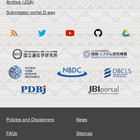
Archive (JGA)
Submission portal D-way
Policies and Disclaimers
News
FAQs
Sitemap