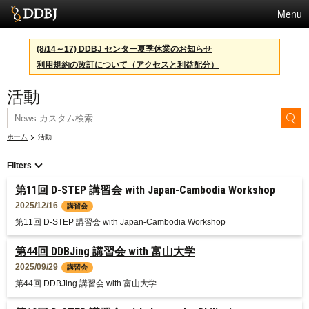
Menu
サービス
(8/14～17) DDBJ センター夏季休業のお知らせ
利用規約の改訂について（アクセスと利益配分）
スパコン
活動
統計
活動
ホーム
活動
センターについて
Filters
第11回 D-STEP 講習会 with Japan-Cambodia Workshop
利用規約
2025/12/16
講習会
第11回 D-STEP 講習会 with Japan-Cambodia Workshop
問合せ
第44回 DDBJing 講習会 with 富山大学
English
2025/09/29
講習会
第44回 DDBJing 講習会 with 富山大学