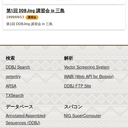
第1回 DDBJing 講習会 in 三島
1999/09/13
講習会
第1回 DDBJing 講習会 in 三島
検索
解析
DDBJ Search
Vector Screening System
getentry
WABI (Web API for Biology)
ARSA
DDBJ FTP Site
TXSearch
データベース
スパコン
Annotated/Assembled
NIG SuperComputer
Sequences (DDBJ)