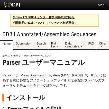
Menu
サービス
(8/14～17) DDBJ センター夏季休業のお知らせ
利用規約の改訂について（アクセスと利益配分）
スパコン
DDBJ Annotated/Assembled Sequences
統計
活動
Submission
Search
Flat
Data
FAQ
Other
Home
file
categories
センターについて
ホーム
ddbj
Parser ユーザーマニュアル
Parser ユーザーマニュアル
利用規約
Parser は、Mass Submission System (MSS) を利用して DDBJ に登
録する際に必要な
アノテーションファイル
と
塩基配列ファイル
のフ
問合せ
ォーマットチェックを行うCUIツールです。
English
インストール