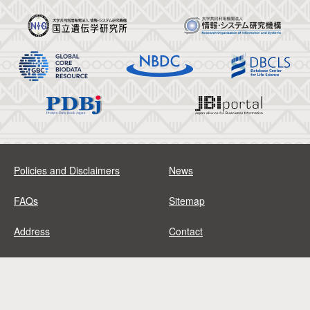
Policies and Disclaimers
News
FAQs
Sitemap
Address
Contact