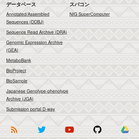
データベース
スパコン
Annotated/Assembled
NIG SuperComputer
Sequences (DDBJ)
Sequence Read Archive (DRA)
Genomic Expression Archive
(GEA)
MetaboBank
BioProject
BioSample
Japanese Genotype-phenotype
Archive (JGA)
Submission portal D-way